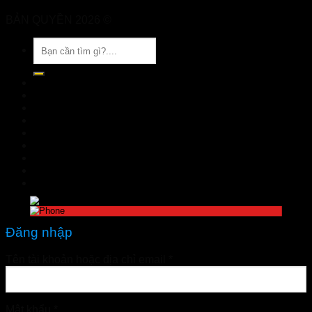
BẢN QUYỀN 2026 ©
Nhà Thuốc Tuệ Linh
Tìm
kiếm:
TRANG CHỦ
GIỚI THIỆU
SẢN PHẨM
TIN TỨC
Đặt hàng
LIÊN HỆ
Đăng nhập
nhathuoctuelinh@gmail.com
Đăng nhập
Tên tài khoản hoặc địa chỉ email
*
Mật khẩu
*