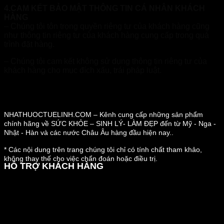
4.CAM KẾT BẢO MẬT THÔNG TIN CÁ NHÂN KHÁCH
HÀNG
– Chúng tôi tôn trọng quyền riêng tư của khách hàng cũng
như thông tin riêng tư của khách hàng cung cấp trong quá
trình đặt hàng.
– Chúng tôi cam kết không sử dụng thông tin riêng tư của
khách hàng cho mục đích xấu, trái pháp luật.
NHATHUOCTUELINH.COM – Kênh cung cấp những sản phẩm
chính hãng về SỨC KHỎE – SINH LÝ- LÀM ĐẸP đến từ Mỹ - Nga -
Nhật - Hàn và các nước Châu Âu hàng đầu hiện nay..
* Các nội dung trên trang chúng tôi chỉ có tính chất tham khảo,
không thay thế cho việc chẩn đoán hoặc điều trị.
HỖ TRỢ KHÁCH HÀNG
Hướng dẫn đặt hàng
Chính sách thanh toán
Chính sách đổi trả và hoàn tiền
Chính sách vận chuyển
Kiểm tra đơn đặt hàng