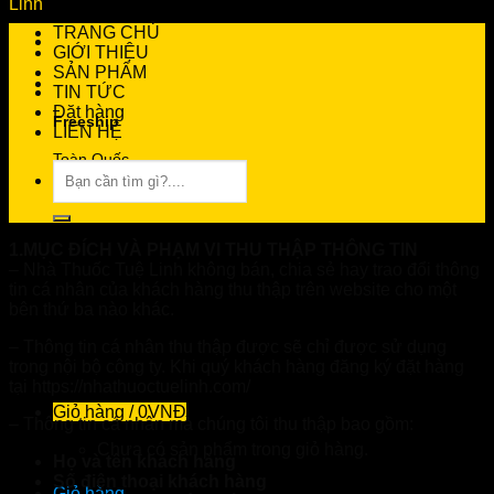
TRANG CHỦ
GIỚI THIỆU
SẢN PHẨM
TIN TỨC
Đặt hàng
Freeship
LIÊN HỆ
Toàn Quốc
Tìm
kiếm:
0966.81.30.70
1.MỤC ĐÍCH VÀ PHẠM VI THU THẬP THÔNG TIN
– Nhà Thuốc Tuệ Linh không bán, chia sẻ hay trao đổi thông
Tư vấn 24/7 miễn phí
tin cá nhân của khách hàng thu thập trên website cho một
bên thứ ba nào khác.
– Thông tin cá nhân thu thập được sẽ chỉ được sử dụng
Giao Hàng Tận Nhà
trong nội bộ công ty. Khi quý khách hàng đăng ký đặt hàng
Ship COD Miễn Phí
tại https://nhathuoctuelinh.com/
Giỏ hàng /
0
VNĐ
– Thông tin cá nhân mà chúng tôi thu thập bao gồm:
Chưa có sản phẩm trong giỏ hàng.
Họ và tên khách hàng
Số điện thoại khách hàng
Giỏ hàng