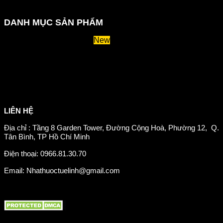
Chính sách bảo mật thông tin
DANH MỤC SẢN PHẨM
Huyết áp và tiểu đường
Hệ tiêu hoá và miễn dịch
Suy giãn tĩnh mạch
Hỗ trợ xương khớp
Sản phẩm tăng cân
Chăm sóc mắt
Giảm mỡ máu
LIÊN HỆ
Địa chỉ : Tầng 8 Garden Tower, Đường Cộng Hoà, Phường 12, Q.
Tân Bình, TP Hồ Chí Minh
Điện thoại: 0966.81.30.70
Email: Nhathuoctuelinh@gmail.com