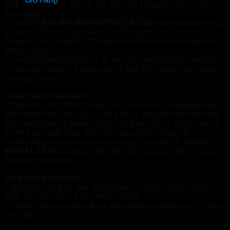
phải ngay lập tức báo lại với Bưu Tá ( Người vận chuyển,
giao hàng).
Chưa có sản phẩm trong giỏ hàng.
– Trường hợp sản phẩm bị lỗi do nhà sản xuất: Khách hàng
sẽ được đổi mới hoàn toàn và không phải chịu chi phí gửi
hàng về cho chúng tôi. Chúng tôi sẽ đổi mới sản phẩm cho
khách hàng.
– Trường hợp không bị lỗi từ nhà sản xuất: khách hàng chịu
chi phí gửi hàng. Và chúng tối sẽ gửi 80% giá trị đơn hàng
cho quý khách.
Chính sách hoàn tiền
– Ngay sau khi nhận và kiểm tra sản phẩm còn nguyên tem,
nhãn mác như ban đầu, Chúng tôi sẽ chuyển hoàn tiền cho
quý khách qua tài khoản ngân hàng với giá trị 100% nếu lỗi
do nhà sản xuất hoặc 80% nếu sản phẩm không lỗi.
– Mọi thông tin góp ý khách hàng vui lòng liên hệ
hotline:
0966.81.30.70
.Chúng tôi sẽ phản hồi cho quý khách trong
thời gian sớm nhất.
Thời hạn giải quyết
– Bên bán hàng sẽ giải quyết ngay khi nhận được hàng,
hoặc yêu cầu đổi trả của khách hàng.
– Khách hàng sẽ nhận được tiền hoàn trả trong vòng 7 ngày
làm việc.