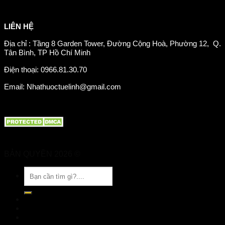
Chăm sóc mắt
Giảm mỡ máu
LIÊN HỆ
Địa chỉ : Tầng 8 Garden Tower, Đường Cộng Hoà, Phường 12, Q.
Tân Bình, TP Hồ Chí Minh
Điện thoại: 0966.81.30.70
Email: Nhathuoctuelinh@gmail.com
BẢN QUYỀN 2026 ©
Nhà Thuốc Tuệ Linh
Tìm
kiếm:
TRANG CHỦ
GIỚI THIỆU
SẢN PHẨM