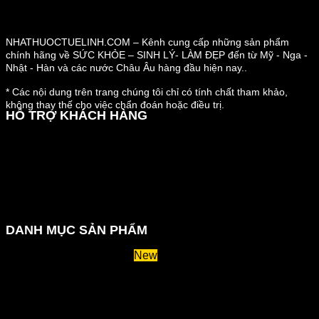
NHATHUOCTUELINH.COM – Kênh cung cấp những sản phẩm
chính hãng về SỨC KHỎE – SINH LÝ- LÀM ĐẸP đến từ Mỹ - Nga -
Nhật - Hàn và các nước Châu Âu hàng đầu hiện nay..
* Các nội dung trên trang chúng tôi chỉ có tính chất tham khảo,
không thay thế cho việc chẩn đoán hoặc điều trị.
HỖ TRỢ KHÁCH HÀNG
Hướng dẫn đặt hàng
Chính sách thanh toán
Chính sách đổi trả và hoàn tiền
Chính sách vận chuyển
Kiểm tra đơn đặt hàng
Chính sách bảo mật thông tin
DANH MỤC SẢN PHẨM
Huyết áp và tiểu đường
Hệ tiêu hoá và miễn dịch
Suy giãn tĩnh mạch
Hỗ trợ xương khớp
Sản phẩm tăng cân