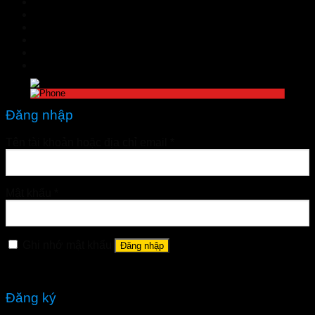
TIN TỨC
Đặt hàng
LIÊN HỆ
Đăng nhập
nhathuoctuelinh@gmail.com
Đăng nhập
Tên tài khoản hoặc địa chỉ email
*
Mật khẩu
*
Ghi nhớ mật khẩu
Đăng nhập
Quên mật khẩu?
Đăng ký