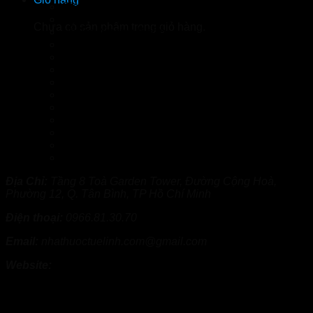
Giảm Mỡ Máu
Hỗ Trợ Hệ Miễn Dịch
Chưa có sản phẩm trong giỏ hàng.
Hỗ Trợ Xương Khớp
Hoạt Huyết Dưỡng Não
Huyết Áp Và Tiểu Đường
Khử Mùi
Sản Phẩm Tăng Cân
Sỏi Thận
Sức Khỏe Phái Nam
Suy Giãn Tĩnh Mạch
Trị Nấm Chân
Trị Rạn Da
Uncategorized
Địa Chỉ:
Tầng 8 Toà Garden Tower, Đường Cộng Hoà,
Phường 12, Q. Tân Bình, TP Hồ Chí Minh
Điện thoại:
0966.81.30.70
Email:
nhathuoctuelinh.com@gmail.com
Website:
www.nhathuoctuelinh.com