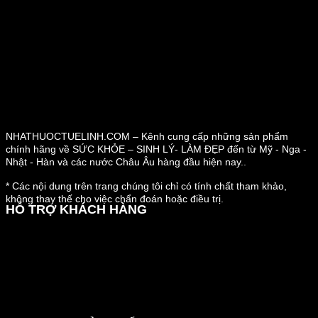
NHATHUOCTUELINH.COM – Kênh cung cấp những sản phẩm
chính hãng về SỨC KHỎE – SINH LÝ- LÀM ĐẸP đến từ Mỹ - Nga -
Nhật - Hàn và các nước Châu Âu hàng đầu hiện nay..
* Các nội dung trên trang chúng tôi chỉ có tính chất tham khảo,
không thay thế cho việc chẩn đoán hoặc điều trị.
HỖ TRỢ KHÁCH HÀNG
Hướng dẫn đặt hàng
Chính sách thanh toán
Chính sách đổi trả và hoàn tiền
Chính sách vận chuyển
Kiểm tra đơn đặt hàng
Chính sách bảo mật thông tin