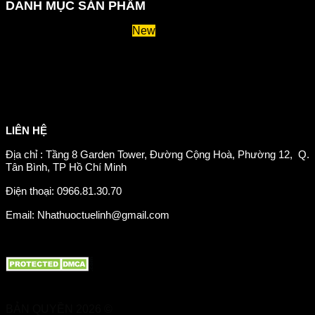
DANH MỤC SẢN PHẨM
Huyết áp và tiểu đường
Hệ tiêu hoá và miễn dịch
Suy giãn tĩnh mạch
Hỗ trợ xương khớp
Sản phẩm tăng cân
Chăm sóc mắt
Giảm mỡ máu
LIÊN HỆ
Địa chỉ : Tầng 8 Garden Tower, Đường Cộng Hoà, Phường 12, Q.
Tân Bình, TP Hồ Chí Minh
Điện thoại: 0966.81.30.70
Email: Nhathuoctuelinh@gmail.com
BẢN QUYỀN 2026 ©
Nhà Thuốc Tuệ Linh