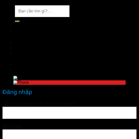
Tìm
kiếm:
TRANG CHỦ
GIỚI THIỆU
SẢN PHẨM
TIN TỨC
Đặt hàng
LIÊN HỆ
Đăng nhập
nhathuoctuelinh@gmail.com
Đăng nhập
Tên tài khoản hoặc địa chỉ email
*
Mật khẩu
*