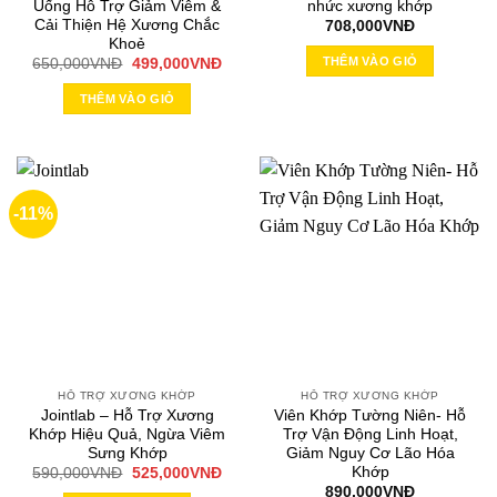
Uống Hỗ Trợ Giảm Viêm &
nhức xương khớp
Cải Thiện Hệ Xương Chắc
708,000
VNĐ
Khoẻ
THÊM VÀO GIỎ
Giá
Giá
650,000
VNĐ
499,000
VNĐ
gốc
hiện
là:
tại
THÊM VÀO GIỎ
650,000VNĐ.
là:
499,000VNĐ.
-11%
HỖ TRỢ XƯƠNG KHỚP
HỖ TRỢ XƯƠNG KHỚP
Jointlab – Hỗ Trợ Xương
Viên Khớp Tường Niên- Hỗ
Khớp Hiệu Quả, Ngừa Viêm
Trợ Vận Động Linh Hoạt,
Sưng Khớp
Giảm Nguy Cơ Lão Hóa
Khớp
Giá
Giá
590,000
VNĐ
525,000
VNĐ
gốc
hiện
890,000
VNĐ