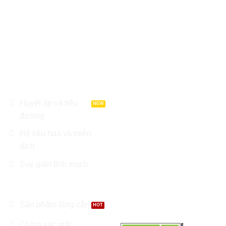
chúng tôi chỉ có tính chất tham
khảo, không thay thế cho việc
chẩn đoán hoặc điều trị.
DANH MỤC SẢN
LIÊN HỆ
PHẨM
Địa chỉ : Tầng 8 Garden
Tower, Đường Cộng Hoà,
Huyết áp và tiểu
Phường 12, Q. Tân Bình, TP
đường
Hồ Chí Minh
Hệ tiêu hoá và miễn
Điện thoại: 0966.81.30.70
dịch
Suy giãn tĩnh mạch
Email:
Nhathuoctuelinh@gmail.com
Hỗ trợ xương khớp
Sản phẩm tăng cân
Chăm sóc mắt