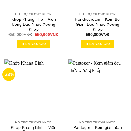
HỖ TRỢ XƯƠNG KHỚP
HỖ TRỢ XƯƠNG KHỚP
Khớp Khang Thọ – Viên
Hondrocream – Kem Bôi
Uống Đau Nhức Xương
Giảm Đau Nhức Xương
Khớp
Khớp
Giá
Giá
650,000
VNĐ
550,000
VNĐ
590,000
VNĐ
gốc
hiện
là:
tại
THÊM VÀO GIỎ
THÊM VÀO GIỎ
650,000VNĐ.
là:
550,000VNĐ.
-23%
HỖ TRỢ XƯƠNG KHỚP
HỖ TRỢ XƯƠNG KHỚP
Khớp Khang Bình – Viên
Pantogor – Kem giảm đau