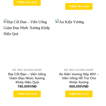
là:
tại
THÊM VÀO GIỎ
590,000VNĐ.
là:
THÊM VÀO GIỎ
525,000VNĐ.
HỖ TRỢ XƯƠNG KHỚP
HỖ TRỢ XƯƠNG KHỚP
Đại Cốt Đan – Viên Uống
An Kiện Vương Hộp 80V –
Giảm Đau Nhức Xương
Viên Uống Hỗ Trợ Cho
Khớp Hiệu Quả
Khớp Xương
780,000
VNĐ
668,000
VNĐ
THÊM VÀO GIỎ
THÊM VÀO GIỎ