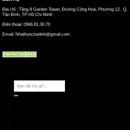
Địa chỉ : Tầng 8 Garden Tower, Đường Cộng Hoà, Phường 12, Q.
Tân Bình, TP Hồ Chí Minh
Điện thoại: 0966.81.30.70
Email: Nhathuoctuelinh@gmail.com
BẢN QUYỀN 2026 ©
Nhà Thuốc Tuệ Linh
Tìm
kiếm:
TRANG CHỦ
GIỚI THIỆU
SẢN PHẨM
TIN TỨC
Đặt hàng
LIÊN HỆ