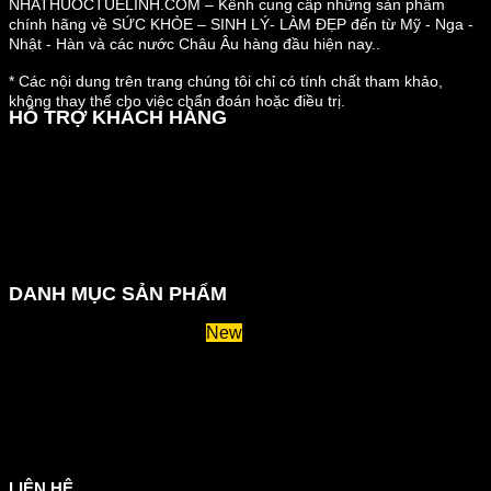
NHATHUOCTUELINH.COM – Kênh cung cấp những sản phẩm
chính hãng về SỨC KHỎE – SINH LÝ- LÀM ĐẸP đến từ Mỹ - Nga -
Nhật - Hàn và các nước Châu Âu hàng đầu hiện nay..
* Các nội dung trên trang chúng tôi chỉ có tính chất tham khảo,
không thay thế cho việc chẩn đoán hoặc điều trị.
HỖ TRỢ KHÁCH HÀNG
Hướng dẫn đặt hàng
Chính sách thanh toán
Chính sách đổi trả và hoàn tiền
Chính sách vận chuyển
Kiểm tra đơn đặt hàng
Chính sách bảo mật thông tin
DANH MỤC SẢN PHẨM
Huyết áp và tiểu đường
Hệ tiêu hoá và miễn dịch
Suy giãn tĩnh mạch
Hỗ trợ xương khớp
Sản phẩm tăng cân
Chăm sóc mắt
Giảm mỡ máu
LIÊN HỆ