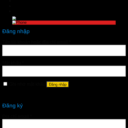
Đăng nhập
nhathuoctuelinh@gmail.com
Đăng nhập
Tên tài khoản hoặc địa chỉ email
*
Mật khẩu
*
Ghi nhớ mật khẩu
Đăng nhập
Quên mật khẩu?
Đăng ký
Địa chỉ email
*