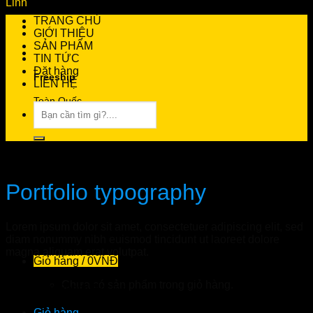
TRANG CHỦ
GIỚI THIỆU
SẢN PHẨM
TIN TỨC
Đặt hàng
Freeship
LIÊN HỆ
Toàn Quốc
Tìm
kiếm:
0966.81.30.70
Design
Tư vấn 24/7 miễn phí
Portfolio typography
Giao Hàng Tận Nhà
Lorem ipsum dolor sit amet, consectetuer adipiscing elit, sed
Ship COD Miễn Phí
diam nonummy nibh euismod tincidunt ut laoreet dolore
magna aliquam erat volutpat.
Giỏ hàng /
0
VNĐ
Flatsome Poster Print
Chưa có sản phẩm trong giỏ hàng.
Awesome Pencil Poster
Giỏ hàng