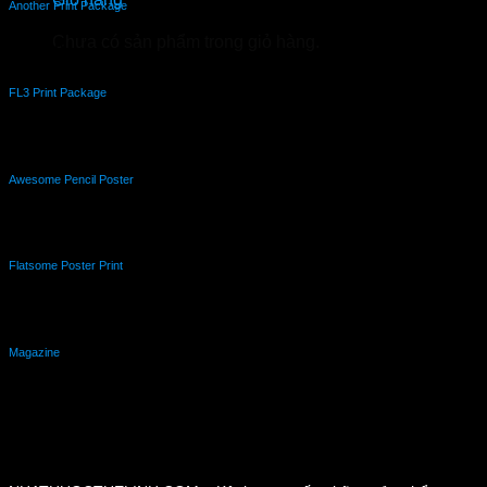
Another Print Package
Chưa có sản phẩm trong giỏ hàng.
Design
FL3 Print Package
Design
Awesome Pencil Poster
Design
Flatsome Poster Print
Design
Magazine
Design