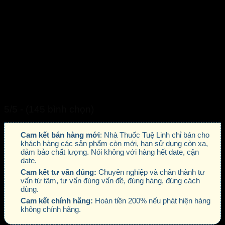
5/5 - (145 bình chọn)
Cam kết bán hàng mới
: Nhà Thuốc Tuệ Linh chỉ bán cho
khách hàng các sản phẩm còn mới, hạn sử dụng còn xa,
đảm bảo chất lượng. Nói không với hàng hết date, cận
date.
Cam kết tư vấn đúng:
Chuyên nghiệp và chân thành tư
vấn từ tâm, tư vấn đúng vấn đề, đúng hàng, đúng cách
dùng.
Cam kết chính hãng:
Hoàn tiền 200% nếu phát hiện hàng
không chính hãng.