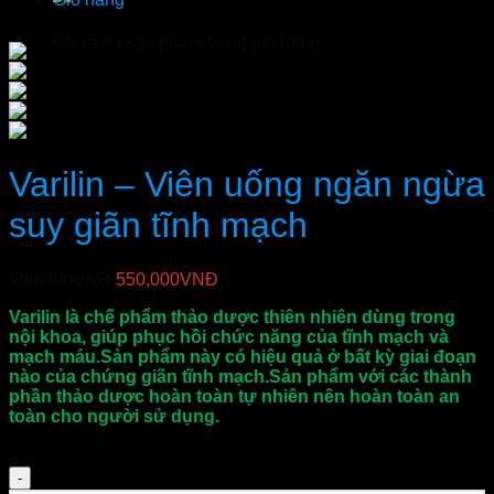
Chưa có sản phẩm trong giỏ hàng.
Varilin – Viên uống ngăn ngừa
suy giãn tĩnh mạch
Giá
Giá
590,000
VNĐ
550,000
VNĐ
gốc
hiện
Varilin là chế phẩm thảo dược thiên nhiên dùng trong
là:
tại
nội khoa, giúp phục hồi chức năng của tĩnh mạch và
590,000VNĐ.
là:
mạch máu.Sản phẩm này có hiệu quả ở bất kỳ giai đoạn
550,000VNĐ.
nào của chứng giãn tĩnh mạch.Sản phẩm với các thành
phần thảo dược hoàn toàn tự nhiên nên hoàn toàn an
toàn cho người sử dụng.
Số