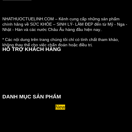
NHATHUOCTUELINH.COM – Kênh cung cấp những sản phẩm
chính hãng về SỨC KHỎE – SINH LÝ- LÀM ĐẸP đến từ Mỹ - Nga -
Nhật - Hàn và các nước Châu Âu hàng đầu hiện nay..
* Các nội dung trên trang chúng tôi chỉ có tính chất tham khảo,
không thay thế cho việc chẩn đoán hoặc điều trị.
HỖ TRỢ KHÁCH HÀNG
Hướng dẫn đặt hàng
Chính sách thanh toán
Chính sách đổi trả và hoàn tiền
Chính sách vận chuyển
Kiểm tra đơn đặt hàng
Chính sách bảo mật thông tin
DANH MỤC SẢN PHẨM
Huyết áp và tiểu đường
Hệ tiêu hoá và miễn dịch
Suy giãn tĩnh mạch
Hỗ trợ xương khớp
Sản phẩm tăng cân