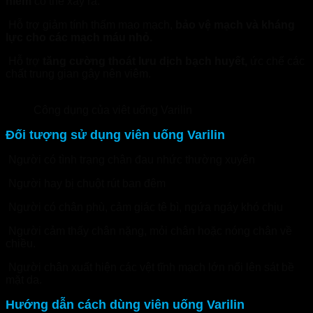
hiểm
có thể xảy ra.
Hỗ trợ giảm tính thấm mao mạch,
bảo vệ mạch và kháng
lực cho các mạch máu nhỏ.
Hỗ trợ
tăng cường thoát lưu dịch bạch huyết,
ức chế các
chất trung gian gây nên viêm.
Công dụng của viêt uống Varilin
Đối tượng sử dụng viên uống Varilin
Người có tình trạng chân đau nhức thường xuyên
Người hay bị chuột rút ban đêm
Người có chân phù, cảm giác tê bì, ngứa ngáy khó chịu
Người cảm thấy chân nặng, mỏi chân hoặc nóng chân về
chiều.
Người chân xuất hiện các vệt tĩnh mạch lớn nổi lên sát bề
mặt da.
Hướng dẫn cách dùng viên uống Varilin