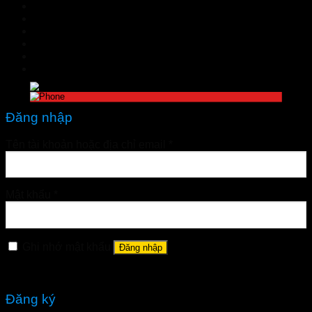
TIN TỨC
Đặt hàng
LIÊN HỆ
Đăng nhập
nhathuoctuelinh@gmail.com
Đăng nhập
Tên tài khoản hoặc địa chỉ email
*
Mật khẩu
*
Ghi nhớ mật khẩu
Đăng nhập
Quên mật khẩu?
Đăng ký