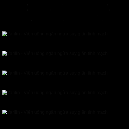
NormoVein
,
Topvizion Plus
,
Vương Phế An Plus
,
Khớp
Khang Thọ
,
Duracore
,
Varilin
,
Herbal Glucoactive
,
Hapanix
,
Nordisk Urkraft
,
SỦI KHỚP BOCA
,
Hypercare
,
PENIRUM A+
,
Penirum Pro+
,
FEEL THE BEST
,
Jointlab
,
Mikeliks