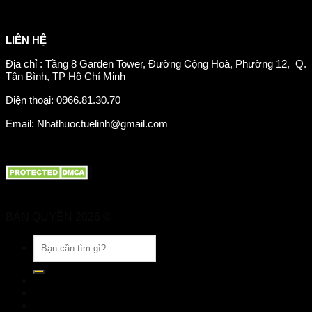
Chăm sóc mắt
Giảm mỡ máu
LIÊN HỆ
Địa chỉ : Tầng 8 Garden Tower, Đường Cộng Hoà, Phường 12, Q.
Tân Bình, TP Hồ Chí Minh
Điện thoại: 0966.81.30.70
Email: Nhathuoctuelinh@gmail.com
BẢN QUYỀN 2026 ©
Nhà Thuốc Tuệ Linh
Tìm
kiếm:
TRANG CHỦ
GIỚI THIỆU
SẢN PHẨM