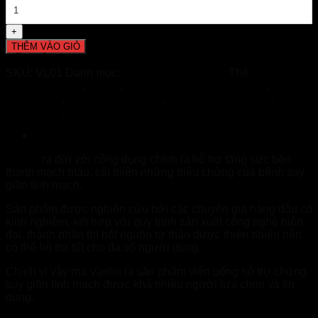
lượng
THÊM VÀO GIỎ
ĐẶT HÀNG NHANH
Giao Hàng Tận Nơi Và Miễn Phí Ship!
SKU:
VL01
Danh mục:
Suy Giãn Tĩnh Mạch
Thẻ:
Suy giãn
tĩnh mạch chân
,
Varilin
,
Varilin - Nhà thuốc Tuệ Linh
,
Varilin
chính hãng
,
Varilin có tốt không
,
Varilin giá bao nhiêu
,
Varilin
mua ở đâu
,
Viên uống suy giãn tĩnh mạch
Mô tả
Varilin
ra đời với công dụng chính là hỗ trợ tăng sức bền
thành mạch máu, cải thiện những triệu chứng của bệnh suy
giãn tĩnh mạch.
Sản phẩm được nghiên cứu bởi các chuyên gia hàng đầu có
kinh nghiệm, kết hợp với quy trình sản xuất công nghệ hiện
đại, thành phần thì bắt nguồn từ thảo dược thiên nhiên nên
có thể hỗ trợ tốt cho đa số người dùng.
Chính vì vậy mà Varilin là sản phẩm viên uống hỗ trợ chứng
suy giãn tĩnh mạch được khá nhiều người lựa chọn và tin
dùng.