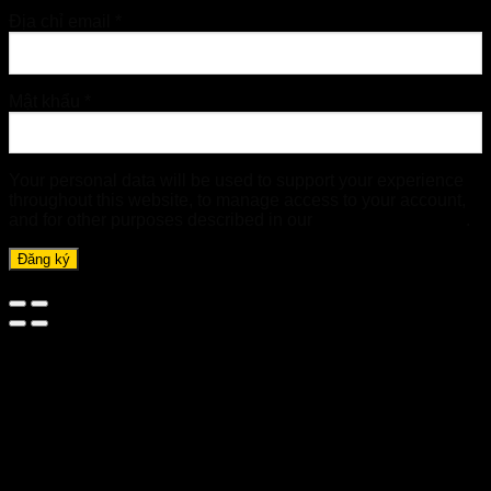
Địa chỉ email
*
Mật khẩu
*
Your personal data will be used to support your experience
throughout this website, to manage access to your account,
and for other purposes described in our
chính sách riêng tư
.
Đăng ký