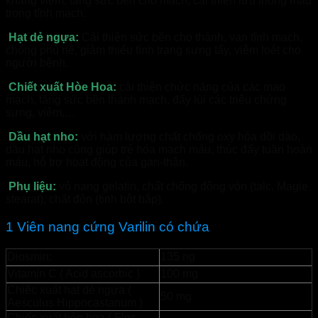
kháng viêm, tăng sức bền cho mạch, cải thiện lưu thông máu
trong tĩnh mạch.
Hạt dẻ ngựa:
Cải thiện sức bền cho thành, van tĩnh mạch,
chống phù nề, giảm thiểu tình trạng sưng tấy, viêm loét cho
người bệnh.
Chiết xuất Hòe Hoa:
cải thiện chức năng của các mao
mạch, tăng sức bền thành mạch, đẩy lùi các triệu chứng
sưng, viêm,…
Dầu hạt nho:
với hàm lượng chất chống oxy hóa dồi dào,
dầu hạt nho cũng giúp trẻ hóa mạch máu, thúc đẩy tuần hoàn
máu, hỗ trợ hoạt động của gan-thận.
Phụ liệu:
vỏ nang gelatin, chất chống đông vón (talc, Magie
stearat), chất độn (tinh bột bắp).
1 Viên nang cứng Varilin có chứa
Diosmin:
135 ng
Vitamin C ( Acid ascorbic )
100 mg
Chiếc xuất hạt dẻ ngựa (
50 mg
Aesculus Hippocastanum )
Chiếc xuất hòe hoa ( Flos