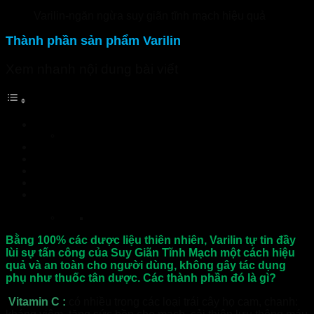
Varilin-ngăn ngừa suy giãn tĩnh mạch hiệu quả
Thành phần sản phẩm Varilin
Xem nhanh nội dung bài viết
Thành phần sản phẩm Varilin
1 Viên nang cứng Varilin có chứa
Công dụng của viên uống Varilin
Đối tượng sử dụng viên uống Varilin
Hướng dẫn cách dùng viên uống Varilin
Viên uống suy giãn tĩnh mạch Varilin có tốt không?
Viên uống suy giãn tĩnh mạch Varilin giá bao nhiêu?Mua ở
đâu?
Nhà Thuốc Tuệ Linh
Bằng 100% các dược liệu thiên nhiên, Varilin tự tin đầy
lùi sự tấn công của Suy Giãn Tĩnh Mạch một cách hiệu
quả và an toàn cho người dùng, không gây tác dụng
phụ như thuốc tân dược. Các thành phần đó là gì?
Vitamin C :
có nhiều trong các loại trái cây họ cam, chanh: