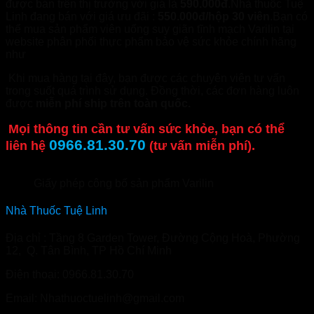
được bán trên thị trường với giá là
590.000đ
.Nhà thuốc Tuệ
Linh đang bán với giá ưu đãi :
550.000đ/hộp 30 viên
.Bạn có
thể mua sản phẩm viên uống suy giãn tĩnh mạch Varilin tại
website phân phối thực phẩm bảo vệ sức khỏe chính hãng
như
Nhathuoctuelinh.com
Khi mua hàng tại đây, bạn được các chuyên viên tư vấn
trong suốt quá trình sử dụng. Đồng thời, các đơn hàng luôn
được
miễn phí ship trên toàn quốc.
Mọi thông tin cần tư vấn sức khỏe, bạn có thể
0966.81.30.70
liên hệ
(tư vấn miễn phí).
Giấy phép công bố sản phẩm Varilin
Nhà Thuốc Tuệ Linh
Địa chỉ : Tầng 8 Garden Tower, Đường Cộng Hoà, Phường
12, Q. Tân Bình, TP Hồ Chí Minh
Điện thoại: 0966.81.30.70
Email: Nhathuoctuelinh@gmail.com