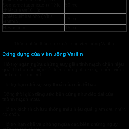
Sophorae japonicae ) ( Tỷ lệ
50 mg
chiết xuaast10:1 ):
Chiết xuất hạt nho ( Vitis
25 mg
vinifera )
Hesperidin
15 mg
Thành phần thảo dược có trong vien uống Varilin
Công dụng của viên uống Varilin
Hỗ trợ ngăn ngừa chứng suy giãn tĩnh mạch chân hiệu
quả.
Hỗ trợ cải thiện các triệu chứng như sưng, nhức, viêm
loét chân, chuột rút.
Hỗ trợ
hạn chế sự suy thoái của các tế bào.
Đồng thời giúp
tăng sức bền cũng như dẻo dai của
thành mạch máu.
Hỗ trợ
kích thích lưu thông máu hiệu quả
, giảm đau nhức
cơ chân.
Hỗ trợ
hạn chế và phòng ngừa các biến chứng nguy