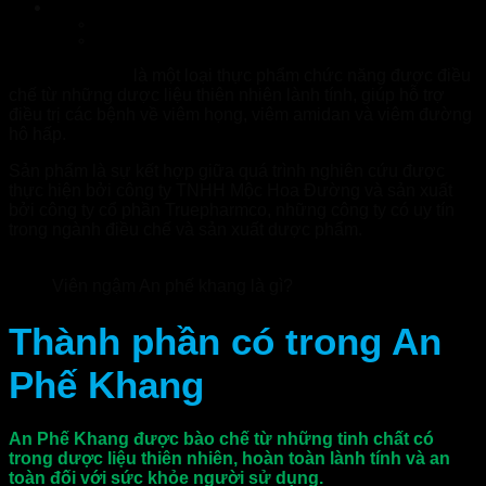
An Phế Khang giá bao nhiêu? có tốt không? Mua ở đâu?
An Phế Khang có tốt không?
An Phế Khang giá bao nhiêu?Mua ở đâu?
An Phế Khang
là một loại thực phẩm chức năng được điều
chế từ những dược liệu thiên nhiên lành tính, giúp hỗ trợ
điều trị các bệnh về viêm họng, viêm amidan và viêm đường
hô hấp.
Sản phẩm là sự kết hợp giữa quá trình nghiên cứu được
thực hiện bởi công ty TNHH Mộc Hoa Đường và sản xuất
bởi công ty cổ phần Truepharmco, những công ty có uy tín
trong ngành điều chế và sản xuất dược phẩm.
Viên ngậm An phế khang là gì?
Thành phần có trong An
Phế Khang
An Phế Khang được bào chế từ những tinh chất có
trong dược liệu thiên nhiên, hoàn toàn lành tính và an
toàn đối với sức khỏe người sử dụng.