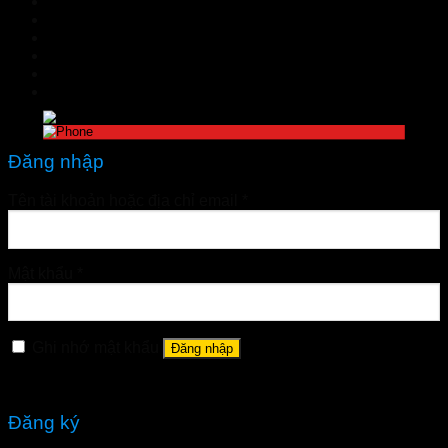
TIN TỨC
Đặt hàng
LIÊN HỆ
Đăng nhập
nhathuoctuelinh@gmail.com
Đăng nhập
Tên tài khoản hoặc địa chỉ email
*
Mật khẩu
*
Ghi nhớ mật khẩu
Đăng nhập
Quên mật khẩu?
Đăng ký