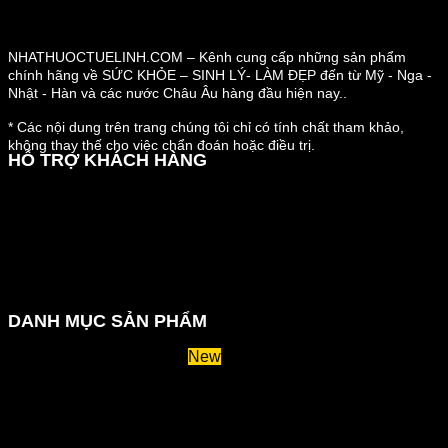
NHATHUOCTUELINH.COM – Kênh cung cấp những sản phẩm
chính hãng về SỨC KHỎE – SINH LÝ- LÀM ĐẸP đến từ Mỹ - Nga -
Nhật - Hàn và các nước Châu Âu hàng đầu hiện nay..
* Các nội dung trên trang chúng tôi chỉ có tính chất tham khảo,
không thay thế cho việc chẩn đoán hoặc điều trị.
HỖ TRỢ KHÁCH HÀNG
Hướng dẫn đặt hàng
Chính sách thanh toán
Chính sách đổi trả và hoàn tiền
Chính sách vận chuyển
Kiểm tra đơn đặt hàng
Chính sách bảo mật thông tin
DANH MỤC SẢN PHẨM
Huyết áp và tiểu đường
Hệ tiêu hoá và miễn dịch
Suy giãn tĩnh mạch
Hỗ trợ xương khớp
Sản phẩm tăng cân
Chăm sóc mắt