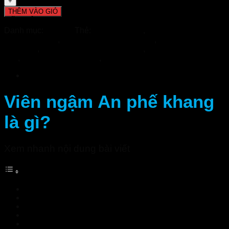
THÊM VÀO GIỎ
ĐẶT HÀNG NHANH
Giao Hàng Tận Nơi Và Miễn Phí Ship!
Danh mục:
Bổ Phế
Thẻ:
An phế khang
,
An phế khang - Nhà
thuốc Tuệ Linh
,
An phế khang chính hãng
,
An phế khang có
tốt không
,
An phế khang giá bao nhiêu
,
An phế khang mua ở
đâu
,
Viên ngậm trị amidan
,
Viên ngậm trị đau rát họng
Mô tả
Viên ngậm An phế khang
là gì?
Xem nhanh nội dung bài viết
Viên ngậm An phế khang là gì?
Thành phần có trong An Phế Khang
Tác dụng của An Phế Khang
Những đối tượng nên sử dụng An Phế Khang
Hướng dẫn sử dụng An Phế Khang