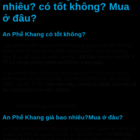
nhiêu? có tốt không? Mua
ở đâu?
An Phế Khang có tốt không?
Sản phẩm viên ngậm An Phế Khang được biết đến là thực
phẩm bảo vệ sức khỏe dành riêng hỗ trợ cho các trường
hợp đau rát họng và viêm amidan
đạt tiêu chuẩn của Bộ Y
Tế và được phép phân phối trên toàn quốc.
Các thành phần có trong viên ngậm An Phế Khang được
kiểm duyệt và sản xuất trên dây truyền nhà máy đạt chuẩn
GMP của Bộ Y Tế.
Cho đến nay, chưa có phản hồi nào về
tác dụng phụ của sản phẩm.
An phế khang có tốt không?
An Phế Khang giá bao nhiêu?Mua ở đâu?
An Phế Khang được bào chế ở dạng viên ngậm và đóng gói
ở quy cách lọ 30 gram. Thuốc có giá bán niêm yết
600.000
đồng/1 hộp
.Bạn có thể mua sản phẩm viên ngậm An Phế