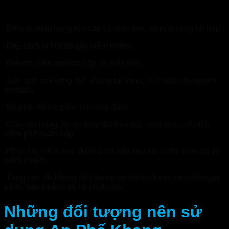
Công dụng của viên ngậm An phế khang
Điều trị viêm họng hạt cấp và mãn tính, viêm đường hô hấp
Diệt sạch vi khuẩn gây viêm nhiễm.
Điều trị viêm amidan cấp và mãn tính.
Sản sinh ra kháng thể, kháng lại virus, vi khuẩn vây quanh
amidan.
Bổ phế, hỗ trợ giảm ho, long đờm.
Giảm rát họng, ho do thay đổi thời tiết, cảm lạnh, sổ mũi,
viêm phế quản cấp.
Phục hồi niêm mạc đường hô hấp sau khi bị tổn thương do
viêm nhiễm.
Tăng sức đề kháng để bảo vệ cơ thể khỏi các tác nhân gây
bệnh, tránh bệnh tái lại nhiều lần.
Những đối tượng nên sử