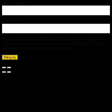
Địa chỉ email
*
Mật khẩu
*
Your personal data will be used to support your experience
throughout this website, to manage access to your account,
and for other purposes described in our
chính sách riêng tư
.
Đăng ký