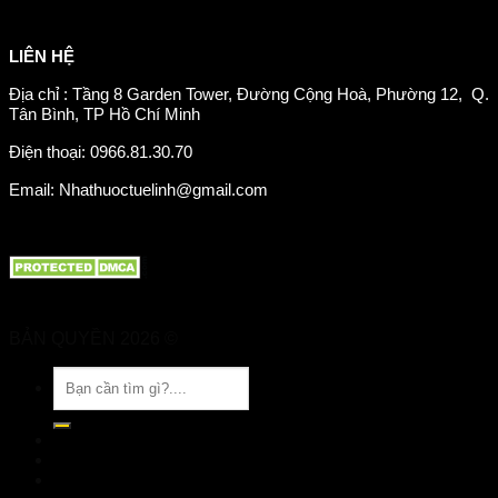
Giảm mỡ máu
LIÊN HỆ
Địa chỉ : Tầng 8 Garden Tower, Đường Cộng Hoà, Phường 12, Q.
Tân Bình, TP Hồ Chí Minh
Điện thoại: 0966.81.30.70
Email: Nhathuoctuelinh@gmail.com
BẢN QUYỀN 2026 ©
Nhà Thuốc Tuệ Linh
Tìm
kiếm:
TRANG CHỦ
GIỚI THIỆU
SẢN PHẨM