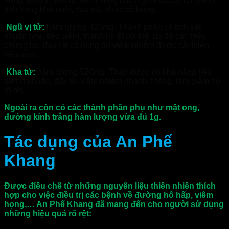
họng, điều trị vấn đề viêm họng hạt. Ngoài ra còn cải thiện
tình trạng khó nuốt, đau rát, nhức cổ họng.
Ngũ vị tử:
hàm lượng 420mg. Thành phần có tính sát
khuẩn nhẹ, tiêu viêm, thanh nhiệt cơ thể, do đó các triệu
chứng ho, đau rát cổ họng do viêm nhiễm được cải thiện
hiệu quả.
Kha tử:
hàm lượng 520mg. Thảo dược có khả năng tiêu
diệt vi khuẩn, đẩy lùi viêm nhiễm nhanh chóng, làm giảm ho
rõ rệt.
Ngoài ra còn có các thành phần phụ như mật ong,
đường kính trắng hàm lượng vừa đủ 1g.
Tác dụng của An Phế
Khang
Được điều chế từ những nguyên liệu thiên nhiên thích
hợp cho việc điều trị các bệnh về đường hô hấp, viêm
họng,… An Phế Khang đã mang đến cho người sử dụng
những hiệu quả rõ rệt: