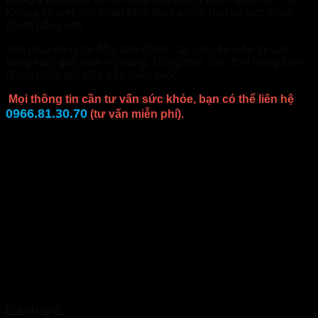
Khang tại website phân phối thực phẩm bảo vệ sức khỏe
chính hãng như
Nhathuoctuelinh.com
Khi mua hàng tại đây, bạn được các chuyên viên tư vấn
trong suốt quá trình sử dụng. Đồng thời, các đơn hàng luôn
được miễn phí ship trên toàn quốc.
Mọi thông tin cần tư vấn sức khỏe, bạn có thể liên hệ
0966.81.30.70
(tư vấn miễn phí).
Đánh giá