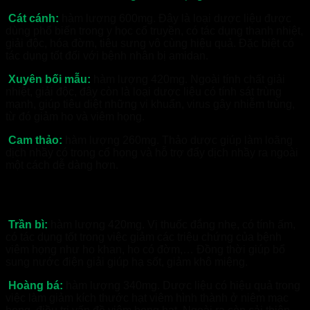
Cát cánh:
hàm lượng 600mg. Đây là loại dược liệu được
dùng phổ biến trong y học cổ truyền, có tác dụng thanh nhiệt,
giải độc, hóa đờm, tiêu sưng vô cùng hiệu quả. Đặc biệt có
tác dụng tốt đối với bệnh nhân bị amidan.
Xuyên bối mẫu:
hàm lượng 420mg. Ngoài tính chất giải
nhiệt, giải độc, đây còn là loại dược liệu có tính sát trùng
mạnh, giúp tiêu diệt những vi khuẩn, virus gây nhiễm trùng,
từ đó giảm ho và viêm họng.
Cam thảo:
hàm lượng 260mg. Thảo dược giúp làm loãng
dịch nhầy có trong cổ họng và hỗ trợ đẩy dịch nhầy ra ngoài
một cách dễ dàng hơn.
Thành phần thảo dược trong viên ngậm An phế khang
Trần bì:
hàm lượng 420mg. Vị thuốc đắng nhẹ, có tính ấm,
có tác dụng tốt trong việc giảm các triệu chứng của bệnh
viêm họng như ho khan, ho có đờm,… Đồng thời giúp bổ
sung nước điện giải giúp hạ sốt, giảm khô miệng.
Hoàng bá:
hàm lượng 340mg. Dược liệu có hiệu quả trong
việc làm giảm kích thước hạt viêm hình thành ở niêm mạc