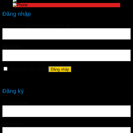
Đăng nhập
Tên tài khoản hoặc địa chỉ email
*
Mật khẩu
*
Ghi nhớ mật khẩu
Đăng nhập
Quên mật khẩu?
Đăng ký
Địa chỉ email
*
Mật khẩu
*