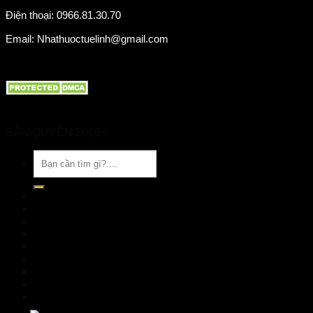
Điện thoại: 0966.81.30.70
Email: Nhathuoctuelinh@gmail.com
BẢN QUYỀN 2026 ©
Nhà Thuốc Tuệ Linh
Tìm
kiếm:
TRANG CHỦ
GIỚI THIỆU
SẢN PHẨM
TIN TỨC
Đặt hàng
LIÊN HỆ
Đăng nhập
nhathuoctuelinh@gmail.com