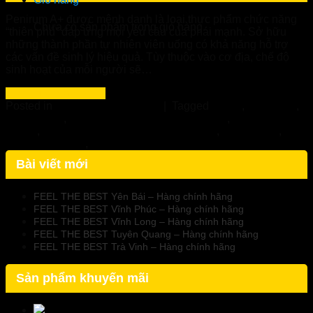
Penirum A+ được mệnh danh là loại thực phẩm chức năng
Chưa có sản phẩm trong giỏ hàng.
“thiên phú” đáp ứng mọi yêu cầu của phái mạnh. Sở hữu
những thành phần tự nhiên viên uống có khả năng hỗ trợ
các vấn đề sinh lý hiệu quả. Tùy thuộc vào cơ địa, chế độ
sinh hoạt của mỗi người sẽ…
Continue reading
→
Posted in
Sức Khỏe Phái Nam
|
Tagged
di tinh
,
mong tinh
,
Penirum A+
,
Penirum A+ Nhà thuốc Tuệ Linh
,
roi loan cuong
duong
,
Sản phẩm tăng kích thước cậu nhỏ
,
sinh lý nam
,
suy
giam ham muon
,
xuat tinh som
Bài viết mới
FEEL THE BEST Yên Bái – Hàng chính hãng
FEEL THE BEST Vĩnh Phúc – Hàng chính hãng
FEEL THE BEST Vĩnh Long – Hàng chính hãng
FEEL THE BEST Tuyên Quang – Hàng chính hãng
FEEL THE BEST Trà Vinh – Hàng chính hãng
Sản phẩm khuyến mãi
NormoVein - Kem Thoa Hỗ Trợ Suy Giãn