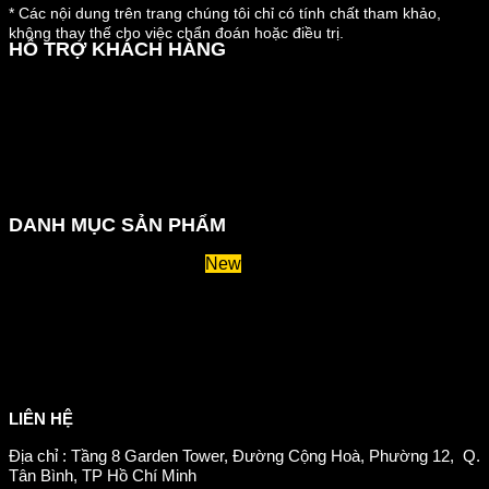
* Các nội dung trên trang chúng tôi chỉ có tính chất tham khảo,
không thay thế cho việc chẩn đoán hoặc điều trị.
HỖ TRỢ KHÁCH HÀNG
Hướng dẫn đặt hàng
Chính sách thanh toán
Chính sách đổi trả và hoàn tiền
Chính sách vận chuyển
Kiểm tra đơn đặt hàng
Chính sách bảo mật thông tin
DANH MỤC SẢN PHẨM
Huyết áp và tiểu đường
Hệ tiêu hoá và miễn dịch
Suy giãn tĩnh mạch
Hỗ trợ xương khớp
Sản phẩm tăng cân
Chăm sóc mắt
Giảm mỡ máu
LIÊN HỆ
Địa chỉ : Tầng 8 Garden Tower, Đường Cộng Hoà, Phường 12, Q.
Tân Bình, TP Hồ Chí Minh