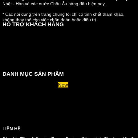
Nhật - Hàn và các nước Châu Âu hàng đầu hiện nay..
* Các nội dung trên trang chúng tôi chỉ có tính chất tham khảo,
không thay thế cho việc chẩn đoán hoặc điều trị.
HỖ TRỢ KHÁCH HÀNG
Hướng dẫn đặt hàng
Chính sách thanh toán
Chính sách đổi trả và hoàn tiền
Chính sách vận chuyển
Kiểm tra đơn đặt hàng
Chính sách bảo mật thông tin
DANH MỤC SẢN PHẨM
Huyết áp và tiểu đường
Hệ tiêu hoá và miễn dịch
Suy giãn tĩnh mạch
Hỗ trợ xương khớp
Sản phẩm tăng cân
Chăm sóc mắt
Giảm mỡ máu
LIÊN HỆ