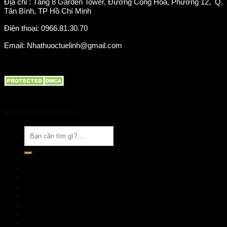
Địa chỉ : Tầng 8 Garden Tower, Đường Cộng Hoà, Phường 12, Q.
Tân Bình, TP Hồ Chí Minh
Điện thoại: 0966.81.30.70
Email: Nhathuoctuelinh@gmail.com
BẢN QUYỀN 2026 ©
Nhà Thuốc Tuệ Linh
Tìm
kiếm:
TRANG CHỦ
GIỚI THIỆU
SẢN PHẨM
TIN TỨC
Đặt hàng
LIÊN HỆ
Đăng nhập
nhathuoctuelinh@gmail.com