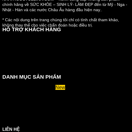
chính hãng về SỨC KHỎE – SINH LÝ- LÀM ĐẸP đến từ Mỹ - Nga -
Nhật - Hàn và các nước Châu Âu hàng đầu hiện nay..
* Các nội dung trên trang chúng tôi chỉ có tính chất tham khảo,
không thay thế cho việc chẩn đoán hoặc điều trị.
HỖ TRỢ KHÁCH HÀNG
Hướng dẫn đặt hàng
Chính sách thanh toán
Chính sách đổi trả và hoàn tiền
Chính sách vận chuyển
Kiểm tra đơn đặt hàng
Chính sách bảo mật thông tin
DANH MỤC SẢN PHẨM
Huyết áp và tiểu đường
Hệ tiêu hoá và miễn dịch
Suy giãn tĩnh mạch
Hỗ trợ xương khớp
Sản phẩm tăng cân
Chăm sóc mắt
Giảm mỡ máu
LIÊN HỆ