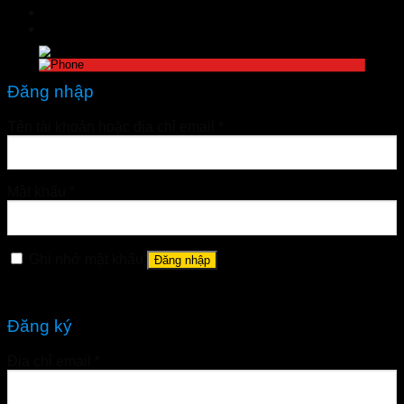
nhathuoctuelinh@gmail.com
Đăng nhập
Tên tài khoản hoặc địa chỉ email
*
Mật khẩu
*
Ghi nhớ mật khẩu
Đăng nhập
Quên mật khẩu?
Đăng ký
Địa chỉ email
*