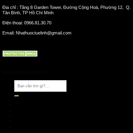
Địa chỉ : Tầng 8 Garden Tower, Đường Cộng Hoà, Phường 12, Q.
Tân Bình, TP Hồ Chí Minh
Điện thoại: 0966.81.30.70
Email: Nhathuoctuelinh@gmail.com
BẢN QUYỀN 2026 ©
Nhà Thuốc Tuệ Linh
Tìm
kiếm:
TRANG CHỦ
GIỚI THIỆU
SẢN PHẨM
TIN TỨC
Đặt hàng
LIÊN HỆ
Đăng nhập