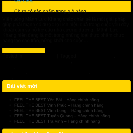
23
Th2
Chưa có sản phẩm trong giỏ hàng.
Viên uống Mãnh Lực Khang chắc chắn sẽ là một giải pháp
giúp phái mạnh có được lợi ích hiệu quả trong cuộc yêu đầy
khoái cảm và hỗ trợ cậu nhỏ cương dương. Mãnh Lực
Khang hiện đang là một trong những loại thực phẩm chức
năng tạo cao trào, hứng khởi cho cuộc…
Continue reading
→
Posted in
Uncategorized
|
Tagged
Mãnh Lực Khang
,
Mãnh
Lực Khang - Nhà thuốc Tuệ Linh
,
Mãnh Lực Khang Chính
Hãng
,
Mãnh Lực Khang Có Tốt Không
,
Mãnh Lực Khang giá
bao nhiêu?
,
Mãnh Lực Khang mua ở đâu
,
Viên uống sinh lý
nam
,
Viên uống tăng cường sinh lực nam
Bài viết mới
FEEL THE BEST Yên Bái – Hàng chính hãng
FEEL THE BEST Vĩnh Phúc – Hàng chính hãng
FEEL THE BEST Vĩnh Long – Hàng chính hãng
FEEL THE BEST Tuyên Quang – Hàng chính hãng
FEEL THE BEST Trà Vinh – Hàng chính hãng