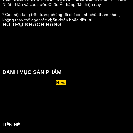
Nhật - Hàn và các nước Châu Âu hàng đầu hiện nay..
* Các nội dung trên trang chúng tôi chỉ có tính chất tham khảo,
không thay thế cho việc chẩn đoán hoặc điều trị.
HỖ TRỢ KHÁCH HÀNG
Hướng dẫn đặt hàng
Chính sách thanh toán
Chính sách đổi trả và hoàn tiền
Chính sách vận chuyển
Kiểm tra đơn đặt hàng
Chính sách bảo mật thông tin
DANH MỤC SẢN PHẨM
Huyết áp và tiểu đường
Hệ tiêu hoá và miễn dịch
Suy giãn tĩnh mạch
Hỗ trợ xương khớp
Sản phẩm tăng cân
Chăm sóc mắt
Giảm mỡ máu
LIÊN HỆ