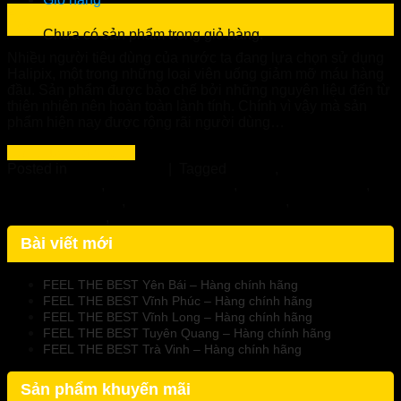
24
Th2
Chưa có sản phẩm trong giỏ hàng.
Nhiều người tiêu dùng của nước ta đang lựa chọn sử dụng
Halipix, một trong những loại viên uống giảm mỡ máu hàng
đầu. Sản phẩm được bào chế bởi những nguyên liệu đến từ
thiên nhiên nên hoàn toàn lành tính. Chính vì vậy mà sản
phẩm hiện nay được rộng rãi người dùng…
Continue reading
→
Posted in
Giảm Mỡ Máu
|
Tagged
Halipix
,
Halipix - Nhà
thuốc Tuệ Linh
,
Halipix Chính Hãng
,
Halipix có tốt không
,
Mua halipix ở đâu
,
Viên uống giảm mỡ máu
,
Viên uống giảm
mỡ máu halipix
,
Viên uống halipix
Bài viết mới
FEEL THE BEST Yên Bái – Hàng chính hãng
FEEL THE BEST Vĩnh Phúc – Hàng chính hãng
FEEL THE BEST Vĩnh Long – Hàng chính hãng
FEEL THE BEST Tuyên Quang – Hàng chính hãng
FEEL THE BEST Trà Vinh – Hàng chính hãng
Sản phẩm khuyến mãi