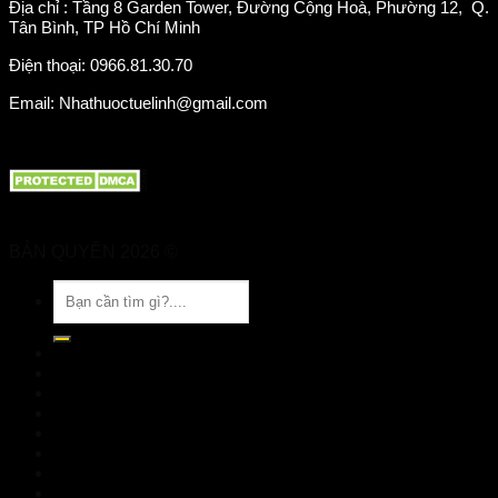
Địa chỉ : Tầng 8 Garden Tower, Đường Cộng Hoà, Phường 12, Q.
Tân Bình, TP Hồ Chí Minh
Điện thoại: 0966.81.30.70
Email: Nhathuoctuelinh@gmail.com
BẢN QUYỀN 2026 ©
Nhà Thuốc Tuệ Linh
Tìm
kiếm:
TRANG CHỦ
GIỚI THIỆU
SẢN PHẨM
TIN TỨC
Đặt hàng
LIÊN HỆ
Đăng nhập
nhathuoctuelinh@gmail.com