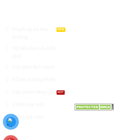
DANH MỤC SẢN
LIÊN HỆ
PHẨM
Địa chỉ : Tầng 8 Garden
Tower, Đường Cộng Hoà,
Huyết áp và tiểu
Phường 12, Q. Tân Bình, TP
đường
Hồ Chí Minh
Hệ tiêu hoá và miễn
Điện thoại: 0966.81.30.70
dịch
Suy giãn tĩnh mạch
Email:
Nhathuoctuelinh@gmail.com
Hỗ trợ xương khớp
Sản phẩm tăng cân
Chăm sóc mắt
Giảm mỡ máu