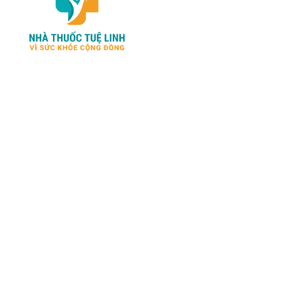
Hướng dẫn đặt hàng
Chính sách thanh toán
Chính sách đổi trả và
NHATHUOCTUELINH.COM –
hoàn tiền
Kênh cung cấp những sản
Chính sách vận chuyển
phẩm chính hãng về SỨC
KHỎE – SINH LÝ- LÀM ĐẸP
Kiểm tra đơn đặt hàng
đến từ Mỹ - Nga - Nhật - Hàn
Chính sách bảo mật
và các nước Châu Âu hàng
thông tin
đầu hiện nay..
* Các nội dung trên trang
chúng tôi chỉ có tính chất tham
khảo, không thay thế cho việc
chẩn đoán hoặc điều trị.