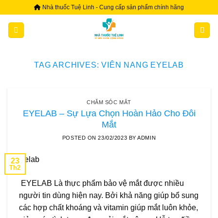
Skip
Nhà thuốc Tuệ Linh - Cung cấp sản phẩm chính hãng
to
content
TAG ARCHIVES:
VIÊN NANG EYELAB
CHĂM SÓC MẮT
EYELAB – Sự Lựa Chọn Hoàn Hảo Cho Đôi
Mắt
POSTED ON
23/02/2023
BY
ADMIN
23
Th2
EYELAB Là thực phẩm bảo vệ mắt được nhiều
người tin dùng hiện nay. Bởi khả năng giúp bổ sung
các hợp chất khoáng và vitamin giúp mắt luôn khỏe,