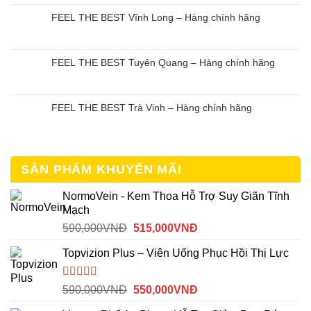
FEEL THE BEST Vĩnh Long – Hàng chính hãng
FEEL THE BEST Tuyên Quang – Hàng chính hãng
FEEL THE BEST Trà Vinh – Hàng chính hãng
SẢN PHẨM KHUYẾN MÃI
NormoVein - Kem Thoa Hỗ Trợ Suy Giãn Tĩnh
Mạch
Giá
Giá
590,000
VNĐ
515,000
VNĐ
gốc
hiện
Topvizion Plus – Viên Uống Phục Hồi Thị Lực
là:
tại
590,000VNĐ.
là:
515,000VNĐ.
Được
Giá
Giá
590,000
VNĐ
550,000
VNĐ
xếp
gốc
hiện
hạng