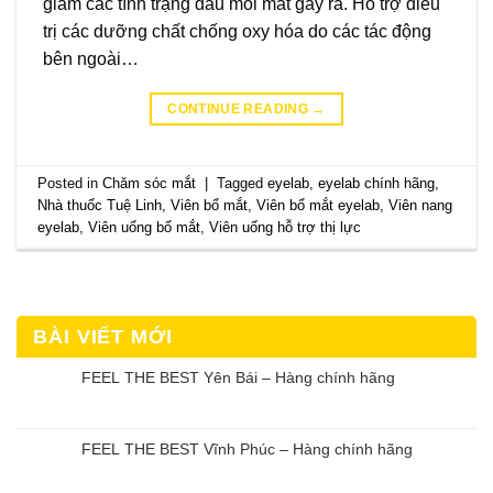
giảm các tình trạng đau mỏi mắt gây ra. Hỗ trợ điều
trị các dưỡng chất chống oxy hóa do các tác động
bên ngoài…
CONTINUE READING
→
Posted in
Chăm sóc mắt
|
Tagged
eyelab
,
eyelab chính hãng
,
Nhà thuốc Tuệ Linh
,
Viên bổ mắt
,
Viên bổ mắt eyelab
,
Viên nang
eyelab
,
Viên uống bổ mắt
,
Viên uống hỗ trợ thị lực
BÀI VIẾT MỚI
FEEL THE BEST Yên Bái – Hàng chính hãng
FEEL THE BEST Vĩnh Phúc – Hàng chính hãng