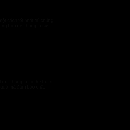
một cách tốt nhất thì chúng
rong hộp để chúng ta sử
t mà chúng ta có thể tham
u quả mà đảm bảo chất