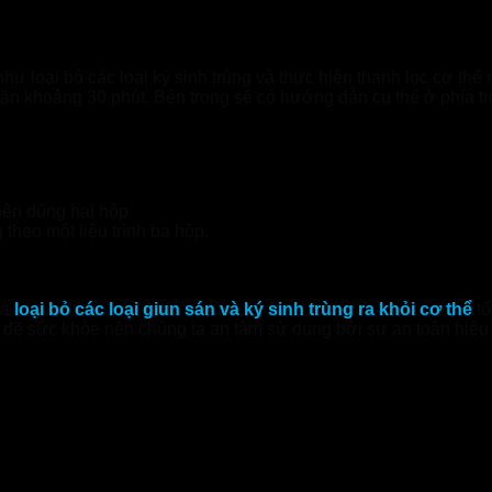
ư loại bỏ các loại ký sinh trùng và thực hiện thanh lọc cơ thể 
 ăn khoảng 30 phút. Bên trong sẽ có hướng dẫn cụ thể ở phía t
 nên dùng hai hộp
g theo một liệu trình ba hộp.
và
loại bỏ các loại giun sán và ký sinh trùng ra khỏi cơ thể
tố
ấn đề sức khỏe nên chúng ta an tâm sử dụng bởi sự an toàn hiệ