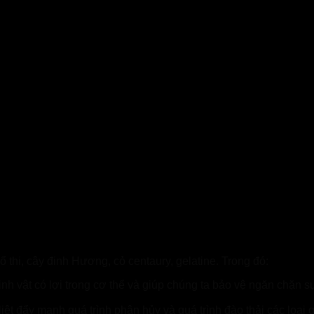
 hiệu
ổ thi, cây đinh Hương, cỏ centaury, gelatine. Trong đó:
nh vật có lợi trong cơ thể và giúp chúng ta bảo vệ ngăn chặn sự
 liệt đẩy mạnh quá trình phân hủy và quá trình đào thải các loại