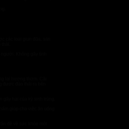
ng.
ợc các loại giun đũa, sán
 thải.
i người. Không gây tình
ng lại hương thơm. Cải
ng được đào thải ra bên
 gây hại của ký sinh trùng.
phẩm giúp cho việc ăn uống
 vấn đề về sức khỏe một