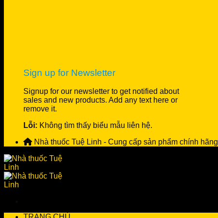
Sign up for Newsletter
Signup for our newsletter to get notified about
sales and new products. Add any text here or
remove it.
Lỗi:
Không tìm thấy biểu mẫu liên hệ.
Nhà thuốc Tuệ Linh - Cung cấp sản phẩm chính hãng
TRANG CHỦ