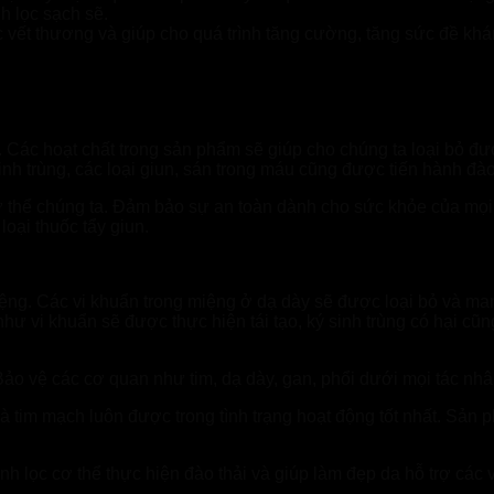
h lọc sạch sẽ.
c vết thương và giúp cho quá trình tăng cường, tăng sức đề khá
ng. Các hoạt chất trong sản phẩm sẽ giúp cho chúng ta loại bỏ đư
inh trùng, các loại giun, sán trong máu cũng được tiến hành đào
i cơ thể chúng ta. Đảm bảo sự an toàn dành cho sức khỏe của mọ
loại thuốc tẩy giun.
ệng. Các vi khuẩn trong miệng ở dạ dày sẽ được loại bỏ và ma
như vi khuẩn sẽ được thực hiện tái tạo, ký sinh trùng có hại cũ
ảo vệ các cơ quan như tim, dạ dày, gan, phổi dưới mọi tác nhân
à tim mạch luôn được trong tình trạng hoạt động tốt nhất. Sản 
nh lọc cơ thể thực hiện đào thải và giúp làm đẹp da hỗ trợ các