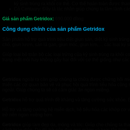
ký sinh trùng ra khỏi cơ thể. Cơ thể hoàn toàn được than
Cỏ Centaury: Đây là tác nhân giúp chúng ta làm lành cá
Giá sản phẩm Getridox:
690.000 đồng
Công dụng chính của sản phẩm Getridox
Sản phẩm hỗ trợ quá trình tiêu diệt giun sán, diệt ký sinh trù
chó, giun lươn, sán lá gan, giun móc, giun kim,… các loại ký s
Giúp loại bỏ toàn bộ các loại trứng của ký sinh trùng ra khỏ
trạng mệt mỏi hay không gây hại đối với cơ thể giống như các 
Getridox
ngoài ra còn giúp chúng ta chữa được chứng hôi mi
thiện các cơ quan bảo vệ và phục hồi quá trình tiêu hóa cũng 
ngoài. Giúp chúng ta sẽ có cảm giác ăn ngon miệng.
Getridox
hỗ trợ quá trình đề kháng và tăng cường sức khỏe. B
Hỗ trợ và tăng cường hệ miễn dịch, hệ tiêu hóa các khớp cơ v
trở nên ngon miệng hơn.
Getridox
giúp làm đẹp da, móng và tóc: Giúp cho chúng ta tha
cách toàn diện. Da dẻ trở nên đẹp mịn màng và tươi tắn hơn.