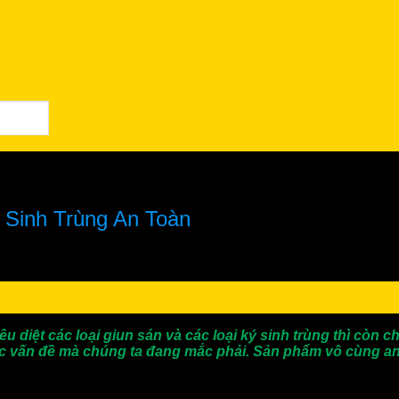
ý Sinh Trùng An Toàn
u diệt các loại giun sán và các loại ký sinh trùng thì còn
các vấn đề mà chúng ta đang mắc phải. Sản phẩm vô cùng an