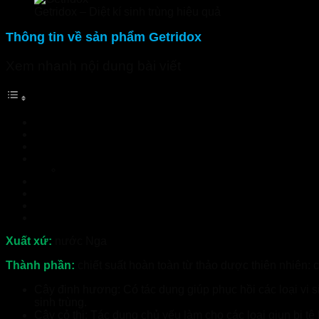
Getridox – Diệt kí sinh trùng hiệu quả
Thông tin về sản phẩm Getridox
Xem nhanh nội dung bài viết
Thông tin về sản phẩm Getridox
Công dụng chính của sản phẩm Getridox
Cách sử dụng Getridox
Lời kết
Xem Thêm Sản Phẩm:
Choles Dios – Hỗ Trợ Điều Trị Giảm Mỡ Máu Cho Cơ Thể
Testoherb – Giải pháp giúp nam giới làm chủ “cuộc yêu” hữu
Mãnh Lực Khang – Hồi sinh mãnh thú trong “cuộc yêu”
An phế mộc an
Xuất xứ:
nước Nga
Thành phần:
chiết suất hoàn toàn từ thảo dược thiên nhiên: c
Cây đinh hương: Có tác dụng giúp phục hồi các loại vi si
sinh trùng.
Cây cỏ thi: Tác dụng chủ yếu làm cho các loại giun bị tê