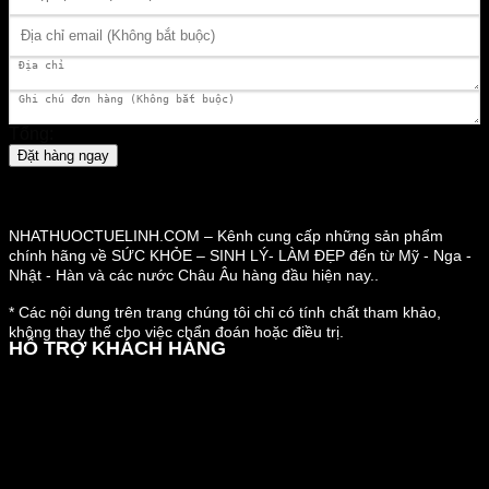
Tổng:
Đặt hàng ngay
NHATHUOCTUELINH.COM – Kênh cung cấp những sản phẩm
chính hãng về SỨC KHỎE – SINH LÝ- LÀM ĐẸP đến từ Mỹ - Nga -
Nhật - Hàn và các nước Châu Âu hàng đầu hiện nay..
* Các nội dung trên trang chúng tôi chỉ có tính chất tham khảo,
không thay thế cho việc chẩn đoán hoặc điều trị.
HỖ TRỢ KHÁCH HÀNG
Hướng dẫn đặt hàng
Chính sách thanh toán
Chính sách đổi trả và hoàn tiền
Chính sách vận chuyển
Kiểm tra đơn đặt hàng
Chính sách bảo mật thông tin