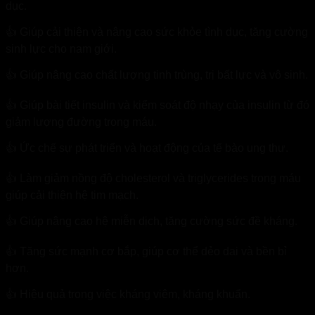
dục.
👍 Giúp cải thiện và nâng cao sức khỏe tình dục, tăng cường
sinh lực cho nam giới.
👍 Giúp nâng cao chất lượng tinh trùng, trị bất lực và vô sinh.
👍 Giúp bài tiết insulin và kiểm soát độ nhạy của insulin từ đó
giảm lượng đường trong máu.
👍 Ức chế sự phát triển và hoạt động của tế bào ung thư.
👍 Làm giảm nồng độ cholesterol và triglycerides trong máu
giúp cải thiện hệ tim mạch.
👍 Giúp nâng cao hệ miễn dịch, tăng cường sức đề kháng.
👍 Tăng sức mạnh cơ bắp, giúp cơ thể dẻo dai và bền bỉ
hơn.
👍 Hiệu quả trong việc kháng viêm, kháng khuẩn.