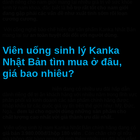
dành riêng cho nam giới mang lại nhiều giá trị về sức khỏe
sinh lý nam khoa, đặc biệt là
hỗ trợ rất tốt cho nam giới
đang gặp phải các vấn đề như xuất tinh sớm rối loạn
cương cương.
Với công nghệ bào chế hiện đại sản phẩm Kanka Nhật Bản
mang lại sự
an toàn tuyệt đối đối với người dùng.
Viên uống sinh lý Kanka
Nhật Bản tìm mua ở đâu,
giá bao nhiêu?
Nhathuoctuelinh.com
hiện đang có nhiều ưu đãi hấp dẫn
dành riêng để tri ân khách hàng với nhiều năm trong lĩnh vực
phân phối và kinh doanh các sản phẩm chính hãng được
nhập khẩu từ các quốc giá uy tín trên thế giới như: Mỹ, Đức,
Nga,..
đem lại cho người dùng những sản phẩm cho
chất lượng cao nhất với giá thành ưu đãi nhất..
Viên uống sinh lý nam Kanka Nhật Bản chính hãng đang có
giá bán 3.980.000đ/1hộp 180 viên
. Còn chần chờ gì nữa
mà không đặt hàng ngay để rinh thêm nhiều ưu đãi hấp dẫn!