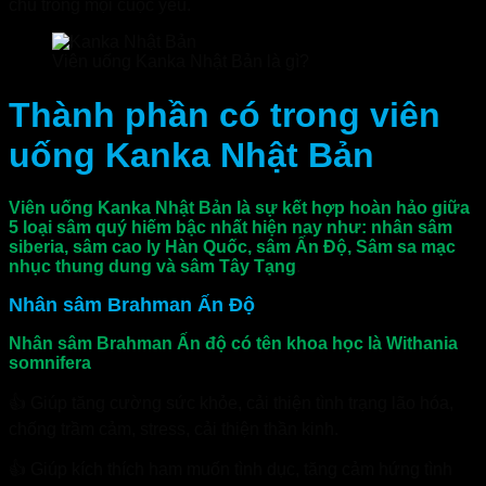
chủ trong mọi cuộc yêu.
Viên uống Kanka Nhật Bản là gì?
Thành phần có trong viên
uống Kanka Nhật Bản
Viên uống Kanka Nhật Bản là sự kết hợp hoàn hảo giữa
5 loại sâm quý hiếm bậc nhất hiện nay như: nhân sâm
siberia, sâm cao ly Hàn Quốc, sâm Ấn Độ, Sâm sa mạc
nhục thung dung và sâm Tây Tạng
.
Nhân sâm Brahman Ấn Độ
Nhân sâm Brahman Ấn độ có tên khoa học là Withania
somnifera
👍 Giúp tăng cường sức khỏe, cải thiện tình trạng lão hóa,
chống trầm cảm, stress, cải thiện thần kinh.
👍 Giúp kích thích ham muốn tình dục, tăng cảm hứng tình