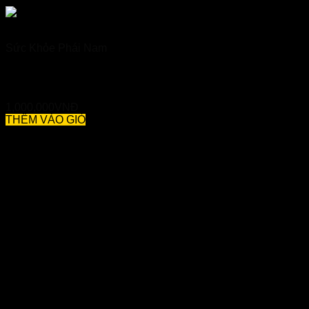
Sức Khỏe Phái Nam
Nam Á Cường Thận – Giúp Bổ Thận, Tráng Dương, Tăng
Cường Sinh Lực
1,000,000
VNĐ
THÊM VÀO GIỎ