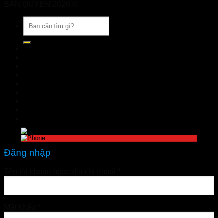
BẢN QUYỀN 2026 ©
Nhà Thuốc Tuệ Linh
Tìm
kiếm:
TRANG CHỦ
GIỚI THIỆU
SẢN PHẨM
TIN TỨC
Đặt hàng
LIÊN HỆ
Đăng nhập
nhathuoctuelinh@gmail.com
Đăng nhập
Tên tài khoản hoặc địa chỉ email
*
Mật khẩu
*