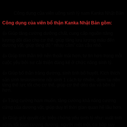
Công dụng của viên uống sinh lý nam Kanka Nhật Bản
Công dụng của viên bổ thận Kanka Nhật Bản gồm:
👍 Giúp tăng cường dưỡng chất, cung cấp nguồn năng
lượng dồi dào cho cơ thể, giúp tăng lưu lượng máu đến
dương vật, giúp tăng độ “ nhạy cảm” của cậu nhỏ.
👍 Giúp tinh thần trở nên thoải mái hơn, tự tin hơn trong mỗi
cuộc yêu bởi sự cải thiện đáng kể ở chức năng sinh lý.
👍 Giúp bổ thận tráng dương, sinh tinh bổ huyết. Kích thích
sản sinh testosterone nội sinh 1 cách tự nhiên, đem lại nền
tảng thể lực tốt cho cơ thể, giúp cơ thể dẻo dai và bền bỉ
hơn.
👍 Tăng cường ham muốn, tăng cường khả năng cương
cứng của dương vật, giúp duy trì thời gian quan hệ lâu hơn.
👍 Giúp giải quyết các triệu chứng yếu sinh lý như: xuất tinh
sớm, rối loạn cương dương, người mệt mỏi, cơ bắp suy