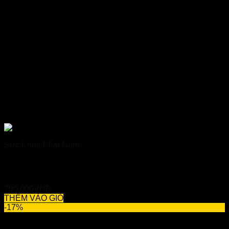
Sức Khỏe Phái Nam
Viên Uống Rizin Nhật Bản – Hỗ Trợ Tăng Cường Sinh Lực
Nam
780,000
VNĐ
THÊM VÀO GIỎ
-17%