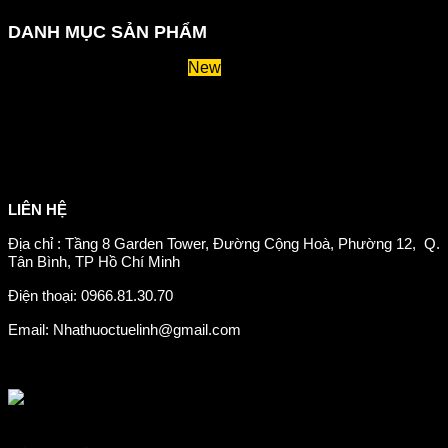
DANH MỤC SẢN PHẨM
Huyết áp và tiểu đường
Hệ tiêu hoá và miễn dịch
Suy giãn tĩnh mạch
Hỗ trợ xương khớp
Sản phẩm tăng cân
Chăm sóc mắt
Giảm mỡ máu
LIÊN HỆ
Địa chỉ : Tầng 8 Garden Tower, Đường Cộng Hoà, Phường 12, Q.
Tân Bình, TP Hồ Chí Minh
Điện thoại: 0966.81.30.70
Email: Nhathuoctuelinh@gmail.com