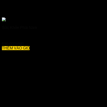
Sức Khỏe Phái Nam
Gen X Gold – Bí Quyết Giúp Cánh Mày Râu Tự Tin Hơn
690,000
VNĐ
THÊM VÀO GIỎ