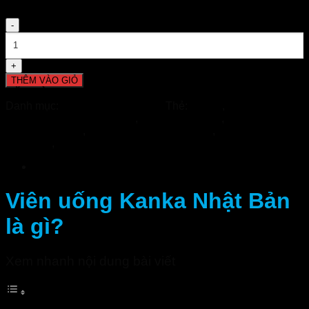
Số
lượng
THÊM VÀO GIỎ
ĐẶT HÀNG NHANH
Giao Hàng Tận Nơi Và Miễn Phí Ship!
Danh mục:
Sức Khỏe Phái Nam
Thẻ:
Kanka
,
Kanka chính
hãng - Nhà thuốc Tuệ Linh
,
Kanka Nhật Bản
,
Kanka Nhật
Bản chính hãng
,
Viên uống bổ thận Kanka
,
Viên uống Kanka
Nhật Bản
,
Viên uống sinh lý nam Kanka
Mô tả
Viên uống Kanka Nhật Bản
là gì?
Xem nhanh nội dung bài viết