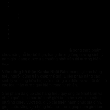
Viên uống Kanka Nhật Bản là gì?
Thành phần có trong viên uống Kanka Nhật Bản
Nhân sâm Brahman Ấn Độ
Nhân sâm Thổ Cao Ly Hàn Quốc
Nhân sâm Siberia
Nhân sâm Tây Tạng Rhodiola
Công dụng của viên bổ thận Kanka Nhật Bản
Hướng dẫn cách sử dụng viên uống Kanka Nhật Bản
Viên uống sinh lý Kanka Nhật Bản có tốt hay không?
Viên uống sinh lý Kanka Nhật Bản tìm mua ở đâu, giá bao
nhiêu?
Viên uống bổ thận Kanka Nhật Bản
là dòng thực phẩm
chức năng hỗ trợ bổ thận, tráng dương tăng cường sinh lý
nam giới đang được ưa chuộng nhất trên thị trường hiện
nay.
Viên uống bổ thận Kanka Nhật Bản
mang lại cho hàng
triệu người dùng trên khắp thế giới 1 liệu pháp nâng cao
sinh lý vô cùng hữu hiệu với những ưu điểm vượt trội đến từ
các loại thảo dược quý hiếm trong tự nhiên.
Sản phẩm đã giúp cho hàng triệu quý ông tại Nhật Bản và
nhiều quốc gia khác trên thế giới tự tin hơn với khả năng
giường chiếu vượt trội, giúp cải thiện hạnh phúc gia đình,
giúp cuộc sống vợ chồng hòa hợp hơn, giúp nam giới làm