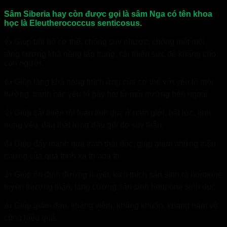
Sâm Siberia hay còn được gọi là sâm Nga có tên khoa
học là Eleutherococcus senticosus.
👍 Giúp bồi bổ cơ thể, chống suy nhược, chống mệt mỏi,
tăng cường khả năng tập trung, cải thiện sức đề kháng cho
con người.
👍 Giúp tăng khả năng thích ứng của cơ thể với yếu tố môi
trường, tránh các yếu tố gây hại từ môi trường bên ngoài.
👍 Giúp cải thiện rối loạn tình dục ở nam giới, bất lực, tinh
trùng yếu, đau thắt lưng đầu gối do suy thận.
👍 Giúp đẩy mạnh quá trình thải độc, giúp giảm những triệu
chứng của quá trình xạ trị hóa trị.
👍 Giúp ổn định đường huyết, kích thích sản sinh ra hormone
tuyến thượng thận, tăng cường sản sinh hormone sinh dục.
👍 Giúp giảm đau, kháng viêm, kháng khuẩn, kháng nấm vô
cùng hiệu quả.