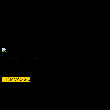
Sức Khỏe Phái Nam
Vương Lực Đan – Hỗ Trợ Tăng Cường Sinh Lý Nam Giới
590,000
VNĐ
THÊM VÀO GIỎ