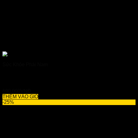
Sức Khỏe Phái Nam
Trường Xuân Vương – Bí Quyết Giúp Nam Giới “Mạnh Mẽ”
Hơn
690,000
VNĐ
THÊM VÀO GIỎ
-25%