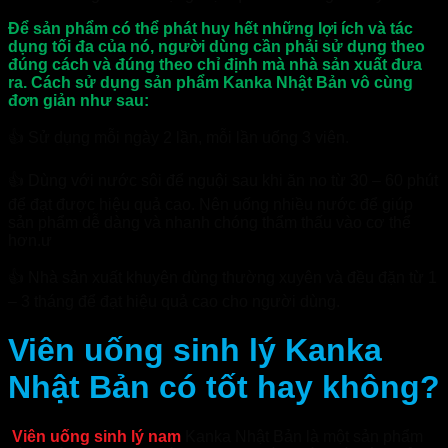
Để sản phẩm có thể phát huy hết những lợi ích và tác
dụng tối đa của nó, người dùng cần phải sử dụng theo
đúng cách và đúng theo chỉ định mà nhà sản xuất đưa
ra. Cách sử dụng sản phẩm Kanka Nhật Bản vô cùng
đơn giản như sau:
👍 Sử dụng mỗi ngày 2 lần, mỗi lần uống 3 viên.
👍 Dùng với nước sôi để nguội sau khi ăn no từ 30 – 60 phút
để đạt được hiệu quả cao. Nên uống nhiều nước để giúp
sản phẩm dễ dàng và nhanh chóng thẩm thấu vào cơ thể
hơn.ư
👍 Nhà sản xuất khuyên dùng thường xuyên và đều đặn từ 1
– 3 tháng để đạt hiệu quả cao cho người dùng.
Viên uống sinh lý Kanka
Nhật Bản có tốt hay không?
Viên uống sinh lý nam
Kanka Nhật Bản là một sản phẩm