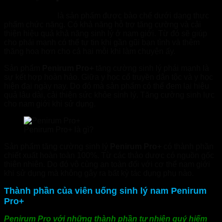
Penirum Pro+
là sản phẩm được bào chế dưới dạng thực
phẩm chức năng. Có khả năng hỗ trợ tăng cường và cải
thiện hiệu quả khả năng sinh lý ở nam giới. Từ đó sẽ giúp
cho phái mạnh có thể tự tin khi gần gũi bạn tình và thêm
thăng hoa hơn cho cả hai mỗi khi làm chuyện ấy.
Sản phẩm
Penirum Pro+
tăng cường sinh lý phái mạnh là
sự kết hợp hoàn hảo. Giữa y học cổ truyền dân tộc và y học
hiện đại ngày nay. Do đó mà sản phẩm có thể đem lại hiệu
quả lâu dài, cải thiện sức khỏe sinh lý. Tăng cường sinh lực
cho nam giới khi sử dụng.
Penirum Pro+ là gì?
Sản phẩm tăng cường sinh lý
Penirum Pro+
có thành phần
chiết xuất hoàn toàn 100%. Từ các thảo dược có nguồn gốc
thiên nhiên. Do đó vô cùng an toàn đối với cơ thể nam giới
khi sử dụng mà không gây ra bất kỳ tác dụng phụ nào.
Thành phần của viên uống sinh lý nam Penirum
Pro+
Penirum Pro với những thành phần tự nhiên quý hiếm