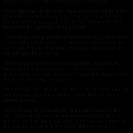
hệ sau 14 ngày, ổn định phong độ sau 30-60 ngày.
Hỗ trợ
giảm áp lực lên thận, ngăn ngừa các bệnh lý liên
quan đến cầu thận.
Đồng thời, các hoạt chất bổ trợ hoạt
động bài tiết & loại bỏ chất thải. Nhờ đó,
tần suất đi tiểu
đêm cải thiện, giảm đau lưng mỏi gối,..
Hỗ trợ
tăng cường sản sinh Testosterone,
ổn định hệ nội
tiết giúp điều hoà thần kinh, cải thiện tâm trạng và thúc đẩy
ham muốn. Nhờ đó,
quý ông luôn sung mãn bất cứ lúc
nào gần gũi đối phương.
Hỗ trợ
nâng cao sức khoẻ xương khớp, hoạt huyết
thông mạch
giúp ngăn ngừa các triệu chứng về máu. Từ
đó, khí huyết tuần hoàn tốt nuôi dưỡng cơ thể các anh khoẻ
khoắn, dồi dào năng lượng hơn.
Ăn ngon ngủ khoẻ giúp thể lực duy trì phát triển tốt,
dẻo dai
hơn và giảm các chứng di tinh, mộng tinh, rối loạn
cương dương,..
Hỗ trợ
chống oxy hoá tế bào, làm chậm quá trình lão
hoá, tăng sức bền cho cơ thể & xương khớp
, giúp các
anh linh hoạt hơn trong mọi tư thế. Nhờ vậy, các anh có thể
quan hệ lâu hơn và xuất tinh ở thời điểm mong muốn.