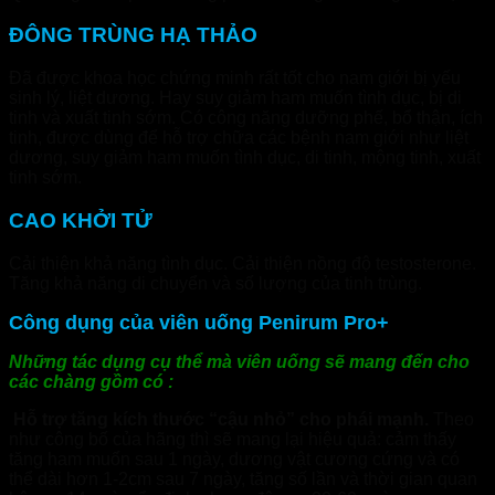
ĐÔNG TRÙNG HẠ THẢO
Đã được khoa học chứng minh rất tốt cho nam giới bị yếu
sinh lý, liệt dương. Hay suy giảm ham muốn tình dục, bị di
tinh và xuất tinh sớm. Có công năng dưỡng phế, bổ thận, ích
tinh, được dùng để hỗ trợ chữa các bệnh nam giới như liệt
dương, suy giảm ham muốn tình dục, di tinh, mộng tinh, xuất
tinh sớm.
CAO KHỞI TỬ
Cải thiện khả năng tình dục. Cải thiện nồng độ testosterone.
Tăng khả năng di chuyển và số lượng của tinh trùng.
Công dụng của viên uống Penirum Pro+
Những tác dụng cụ thể mà viên uống sẽ mang đến cho
các chàng gồm có :
Hỗ trợ tăng kích thước “cậu nhỏ” cho phái mạnh.
Theo
như công bố của hãng thì sẽ mang lại hiệu quả: cảm thấy
tăng ham muốn sau 1 ngày, dương vật cương cứng và có
thể dài hơn 1-2cm sau 7 ngày, tăng số lần và thời gian quan