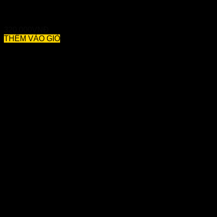
Tomasung – Hỗ Trợ Tăng Cường Khả Năng Sinh Lý Của
Nam Giới
320,000
VNĐ
THÊM VÀO GIỎ