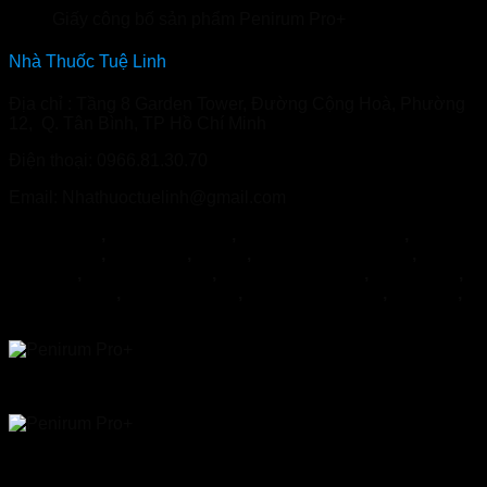
Giấy công bố sản phẩm Penirum Pro+
Nhà Thuốc Tuệ Linh
Địa chỉ : Tầng 8 Garden Tower, Đường Cộng Hoà, Phường
12, Q. Tân Bình, TP Hồ Chí Minh
Điện thoại: 0966.81.30.70
Email: Nhathuoctuelinh@gmail.com
NormoVein
,
Topvizion Plus
,
Vương Phế An Plus
,
Khớp
Khang Thọ
,
Duracore
,
Varilin
,
Herbal Glucoactive
,
Hapanix
,
Nordisk Urkraft
,
SỦI KHỚP BOCA
,
Hypercare
,
PENIRUM A+
,
Penirum Pro+
,
FEEL THE BEST
,
Jointlab
,
Mikeliks