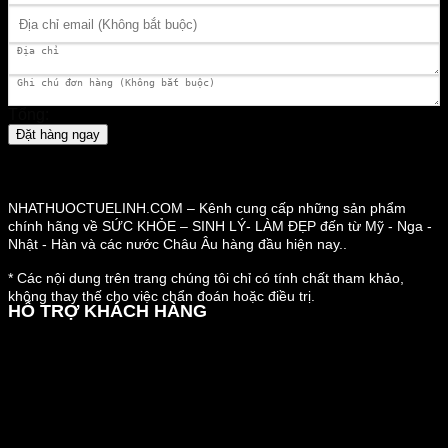
Tổng:
Đặt hàng ngay
NHATHUOCTUELINH.COM – Kênh cung cấp những sản phẩm
chính hãng về SỨC KHỎE – SINH LÝ- LÀM ĐẸP đến từ Mỹ - Nga -
Nhật - Hàn và các nước Châu Âu hàng đầu hiện nay..
* Các nội dung trên trang chúng tôi chỉ có tính chất tham khảo,
không thay thế cho việc chẩn đoán hoặc điều trị.
HỖ TRỢ KHÁCH HÀNG
Hướng dẫn đặt hàng
Chính sách thanh toán
Chính sách đổi trả và hoàn tiền
Chính sách vận chuyển
Kiểm tra đơn đặt hàng
Chính sách bảo mật thông tin