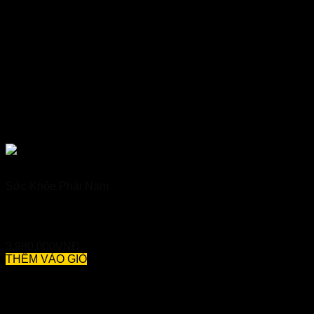
Sức Khỏe Phái Nam
Kanka Nhật Bản 180 Viên – Bổ Thận, Tráng Dương, Tăng
Cường Sinh Lực
3,980,000
VNĐ
THÊM VÀO GIỎ