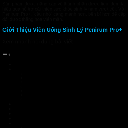
Sản phẩm được nâng cấp về thành phần dược liệu, đem lại
hiệu quả hỗ trợ cải thiện sức khỏe sinh lý nam vượt trội. Với
Penirum Pro+, “cậu nhỏ” càng mạnh hơn, bền bỉ hơn để cặp
đôi được thăng hoa viên mãn.
Giới Thiệu Viên Uống Sinh Lý Penirum Pro+
Xem nhanh nội dung bài viết
Giới Thiệu Viên Uống Sinh Lý Penirum Pro+
Thành phần của viên uống sinh lý nam Penirum Pro+
Chi tiết Penirum Pro+
SÂM CAU
BẠCH TẬT LÊ
NHỤC THUNG DUNG
DÂM DƯƠNG HOẮC
ĐÔNG TRÙNG HẠ THẢO
CAO KHỞI TỬ
Công dụng của viên uống Penirum Pro+
Đối tượng sử dụng viên uống Penirum Pro+
Hướng dẫn sử dụng viên uống Penirum Pro+
Penirum Pro+ có tốt hay không?
Penirum Pro+ chính hãng tìm mua ở đâu, giá bao nhiêu?
Nhà Thuốc Tuệ Linh