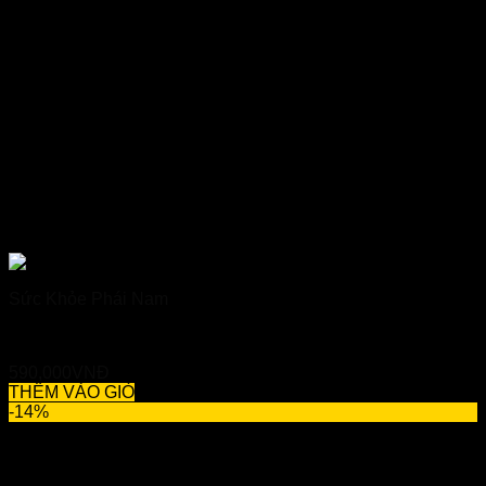
Sức Khỏe Phái Nam
First Up 1H – Viên Ngậm Tăng Cường Sinh Lý
590,000
VNĐ
THÊM VÀO GIỎ
-14%