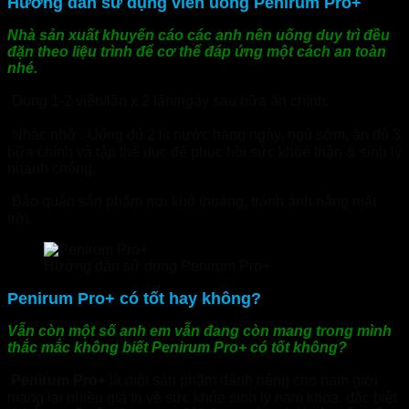
Hướng dẫn sử dụng viên uống Penirum Pro+
Nhà sản xuất khuyến cáo các anh nên uống duy trì đều
đặn theo liệu trình để cơ thể đáp ứng một cách an toàn
nhé.
Dùng 1-2 viên/lần x 2 lần/ngày sau bữa ăn chính.
Nhắc nhở : Uống đủ 2 lít nước hàng ngày, ngủ sớm, ăn đủ 3
bữa chính và tập thể dục để phục hồi sức khoẻ thận & sinh lý
nhanh chóng.
Bảo quản sản phẩm nơi khô thoáng, tránh ánh nắng mặt
trời.
Hướng dẫn sử dụng Penirum Pro+
Penirum Pro+ có tốt hay không?
Vẫn còn một số anh em vẫn đang còn mang trong mình
thắc mắc không biết Penirum Pro+ có tốt không?
Penirum Pro+
là một sản phẩm dành riêng cho nam giới
mang lại nhiều giá trị về sức khỏe sinh lý nam khoa, đặc biệt