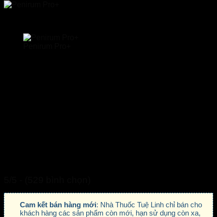
Penirum Pro+
5/5 - (529 bình chọn)
Cam kết bán hàng mới
: Nhà Thuốc Tuệ Linh chỉ bán cho
khách hàng các sản phẩm còn mới, hạn sử dụng còn xa,