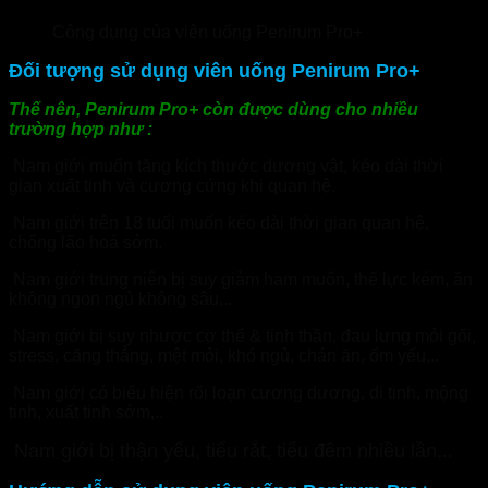
Công dụng của viên uống Penirum Pro+
Đối tượng sử dụng viên uống Penirum Pro+
Thế nên, Penirum Pro+ còn được dùng cho nhiều
trường hợp như :
Nam giới muốn tăng kích thước dương vật, kéo dài thời
gian xuất tinh và cương cứng khi quan hệ.
Nam giới trên 18 tuổi muốn kéo dài thời gian quan hệ,
chống lão hoá sớm.
Nam giới trung niên bị suy giảm ham muốn, thể lực kém, ăn
không ngon ngủ không sâu,..
Nam giới bị suy nhược cơ thể & tinh thần, đau lưng mỏi gối,
stress, căng thẳng, mệt mỏi, khó ngủ, chán ăn, ốm yếu,..
Nam giới có biểu hiện rối loạn cương dương, di tinh, mộng
tinh, xuất tinh sớm,..
Nam giới bị thận yếu, tiểu rắt, tiểu đêm nhiều lần,..