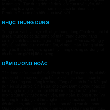
lý nam giới. Tác dụng đến hệ dưới đồi của tuyến yên, dẫn
đến tăng lượng nội tiết tố nam một cách tự nhiên của
Penrium Pro tạo nên hiệu quả tuyệt vời.
NHỤC THUNG DUNG
Trong các sách y dược cổ, nhục thung dung đều được ghi lại
là loại thuốc bổ có tác dụng bổ thận, tráng dương, tăng
cường sinh lực cho nam giới. Theo quan điểm của Đông y,
đây là loại thảo dược có tính ấm, vị ngọt, mặn. Mang lại tác
dụng bổ thận, tăng cường sinh lý, tráng dương sử dụng rất
tốt cho nam giới bị liệt dương.
DÂM DƯƠNG HOẮC
Tác dụng chữa đau thận và liệt dương. Bên cạnh đó, vị thảo
mộc tự nhiên này còn giúp hỗ trợ kích thích ham muốn tình
dục. Và nâng cao năng lực hoạt động của tinh hoàn. Kết quả
nghiên cứu dược lý hiện đại cho thấy: Dâm dương hoắc có
tác dụng tương tự như nội tiết tố sinh dục, làm tăng trọng
lượng của thùy trước tuyến yên, tinh hoàn, buồng trứng. Và
tử cung trên động vật thực nghiệm, kích thích quá trình bài
tiết tinh dịch, nâng cao năng lực hoạt động của tinh hoàn.
Qua đó gián tiếp làm hưng phấn và tăng khả năng tình dục.