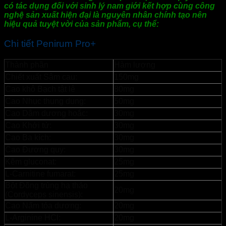
có tác dụng đối với sinh lý nam giới kết hợp cùng công
nghệ sản xuất hiện đại là nguyên nhân chính tạo nên
hiệu quả tuyệt vời của sản phẩm, cụ thể:
Chi tiết Penirum Pro+
Thành phần
Hàm lượng
Chiết xuất Sâm cau:
150mg
Cao khô Bạch tật lê
80mg
Cao Nhục thung dung:
50mg
Cao Dâm dương hoắc:
30mg
Cao Khởi tử:
30mg
Cao Ba kích:
30mg
Cao Đương quy:
30mg
Kẽm gluconat:
25mg
L-Carnitine fumarat:
25mg
Bột Đông trùng hạ thảo
20mg
(Cordyceps sinensis):
Cao Nấm tỏa dương:
20mg
L-Arginine HCl:
20mg