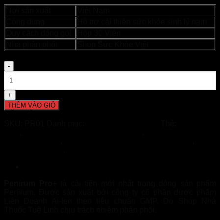
Nơi sản xuất
Việt Nam
Công dụng
Hỗ trợ cải thiện sức khỏe sinh lý nam
Quy cách đóng gói
Hộp 30 Viên
Nhà phân phối
Shop Sức Khỏe Việt
Số
lượng
THÊM VÀO GIỎ
ĐẶT HÀNG NHANH
Giao Hàng Tận Nơi Và Miễn Phí Ship!
SKU:
PR01
Danh mục:
Sức Khỏe Phái Nam
Thẻ:
penirum
pro+
,
Penirum Pro+ Nhà thuốc Tuệ Linh
,
Viên uống penirum
pro+ chính hãng
,
Viên uống penirum pro+ có tốt không
,
Viên
uống sinh lý nam
,
Viên uống tăng cường sinh lực nam
Mô tả
Penirum Pro+
là cải tiến mới nhất trong dòng sản phẩm
Penirum. Được sản xuất bởi công ty cổ phần dược phẩm
Liên Doanh Ai-len theo tiêu chuẩn GMP. Do Shop Nhà
Thuốc Tuệ Linh chịu trách nhiệm phân phối.