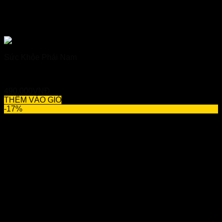
Sức Khỏe Phái Nam
Rockman – Hỗ Trợ Tăng Cường Sinh Lực Cho Nam Giới
490,000
VNĐ
THÊM VÀO GIỎ
-17%