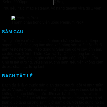
Selen 2000ppm
0,5mg
Phụ liệu: talc, magie stearat, vỏ nang gelatin vừa đủ 1 viên
Thành phần trong viên uống Penirum Pro+
SÂM CAU
Trong thân và rễ sâm cau có nhóm chất cycloartan triterpen
saponin. Có tác dụng làm tăng khả năng sản xuất nội tiết tố
nam testosterone. Theo đông y: Sâm cau có vị cay, tính ấm,
có độc; vào 3 kinh Thận, Can và Tỳ. Có tác dụng làm ấm
thận (ôn thận), mạnh gân cốt (tráng gân cốt), trừ hàn thấp.
Chủ trị liệt dương, yếu sinh lý, tinh lạnh, tiểu tiện không cầm
được, chân tay, lưng lạnh.
BẠCH TẬT LÊ
Bạch tật lê là vị thuốc dân gian được người đời ví như “thần
dược Viagra” cho phái mạnh. Khi nhắc đến vị thuốc tật lê thì
không thể nào không nhắc đến các bài thuốc chữa vô sinh –
hiếm muộn. Điều trị rối loạn cương dương, tráng dương bổ
thận giúp tăng cường sinh lý ở nam giới. Với tác dụng hỗ trợ
tăng cường sinh lý, điều trị chứng suy giảm chức năng sinh