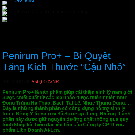
Chưa có sản phẩm trong giỏ hàng.
Penirum Pro+ – Bí Quyết
Tăng Kích Thước “Cậu Nhỏ”
Giá
Giá
590,000
VNĐ
550,000
VNĐ
gốc
hiện
Penirum Pro+ là sản phẩm giúp cải thiện sinh lý nam giới
là:
tại
được chiết xuất từ các loại thảo dược thiên nhiên như
590,000VNĐ.
là:
Đông Trùng Hạ Thảo, Bạch Tật Lê, Nhục Thung Dung,…
550,000VNĐ.
Đây là những thành phần có công dụng hỗ trợ sinh lý
trong Đông Y từ xa xưa đã được áp dụng. Những thành
phần này được giữ nguyên dưỡng chất thông qua quy
trình khép kín hiện đại tiên tiến của Công ty CP Dược
phẩm Liên Doanh Ai-Len.