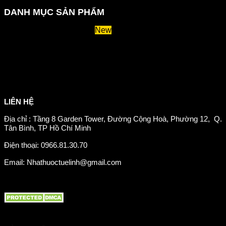
DANH MỤC SẢN PHẨM
Huyết áp và tiểu đường
Hệ tiêu hoá và miễn dịch
Suy giãn tĩnh mạch
Hỗ trợ xương khớp
Sản phẩm tăng cân
Chăm sóc mắt
Giảm mỡ máu
LIÊN HỆ
Địa chỉ : Tầng 8 Garden Tower, Đường Cộng Hoà, Phường 12, Q.
Tân Bình, TP Hồ Chí Minh
Điện thoại: 0966.81.30.70
Email: Nhathuoctuelinh@gmail.com