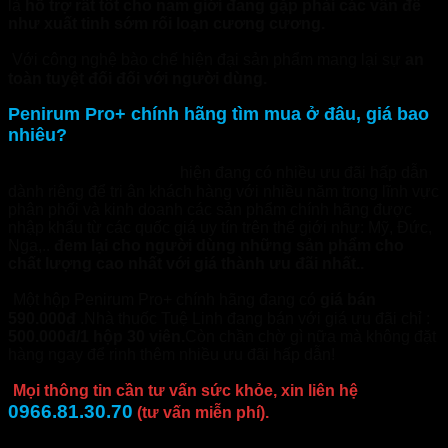
là
hỗ trợ rất tốt cho nam giới đang gặp phải các vấn đề
như xuất tinh sớm rối loạn cương cương.
Với công nghệ bào chế hiện đại sản phẩm mang lại sự
an
toàn tuyệt đối đối với người dùng.
Penirum Pro+ chính hãng tìm mua ở đâu, giá bao
nhiêu?
Nhathuoctuelinh.com
hiện đang có nhiều ưu đãi hấp dẫn
dành riêng để tri ân khách hàng với nhiều năm trong lĩnh vực
phân phối và kinh doanh các sản phẩm chính hãng được
nhập khẩu từ các quốc giá uy tín trên thế giới như: Mỹ, Đức,
Nga,..
đem lại cho người dùng những sản phẩm cho
chất lượng cao nhất với giá thành ưu đãi nhất..
Một hộp Penirum Pro+ chính hãng đang có
giá bán
590.000đ
.Nhà thuốc Tuệ Linh đang bán với giá ưu đãi chỉ :
500.000đ/1 hộp 30 viên.
Còn chần chờ gì nữa mà không đặt
hàng ngay để rinh thêm nhiều ưu đãi hấp dẫn!
Mọi thông tin cần tư vấn sức khỏe, xin liên hệ
0966.81.30.70
(tư vấn miễn phí).