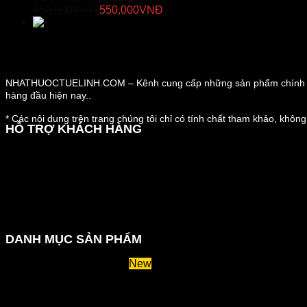
750,000VNĐ.
Giá
là:
Giá
650,000
VNĐ
550,000
VNĐ
gốc
700,000VNĐ.
hiện
Duracore - Viên Uống Tăng Cường Kích T
là:
tại
650,000VNĐ.
là:
550,000VNĐ.
NHATHUOCTUELINH.COM – Kênh cung cấp những sản phẩm chính hã
hàng đầu hiện nay..
* Các nội dung trên trang chúng tôi chỉ có tính chất tham khảo, không
HỖ TRỢ KHÁCH HÀNG
Hướng dẫn đặt hàng
Chính sách thanh toán
Chính sách đổi trả và hoàn tiền
Chính sách vận chuyển
Kiểm tra đơn đặt hàng
Chính sách bảo mật thông tin
DANH MỤC SẢN PHẨM
Huyết áp và tiểu đường
Hệ tiêu hoá và miễn dịch
Suy giãn tĩnh mạch
Hỗ trợ xương khớp