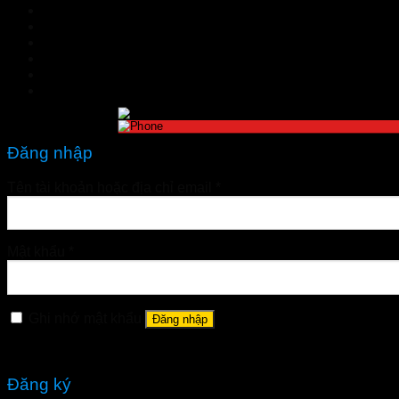
TIN TỨC
Đặt hàng
LIÊN HỆ
Đăng nhập
nhathuoctuelinh@gmail.com
Đăng nhập
Tên tài khoản hoặc địa chỉ email
*
Mật khẩu
*
Ghi nhớ mật khẩu
Đăng nhập
Quên mật khẩu?
Đăng ký