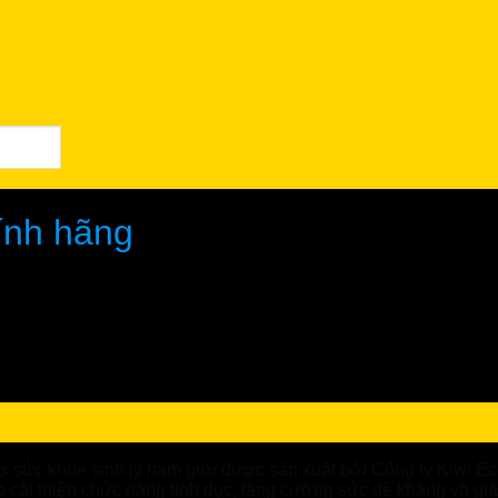
ính hãng
ái Mạnh
ợ sức khỏe sinh lý nam giới được sản xuất bởi Công ty Kiwi 
iúp cải thiện chức năng tình dục, tăng cường sức đề kháng và 