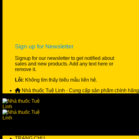
Sign up for Newsletter
Signup for our newsletter to get notified about
sales and new products. Add any text here or
remove it.
Lỗi:
Không tìm thấy biểu mẫu liên hệ.
Nhà thuốc Tuệ Linh - Cung cấp sản phẩm chính hãng
TRANG CHỦ