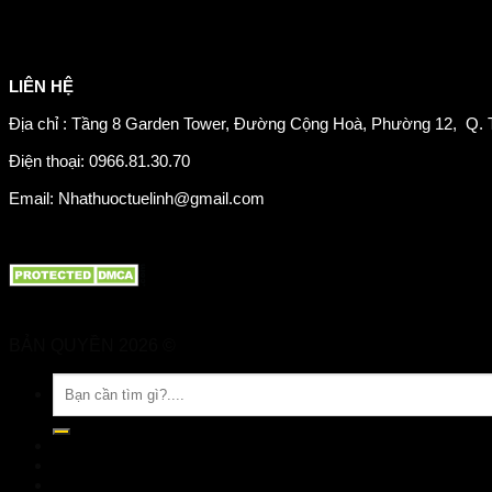
Sản phẩm tăng cân
Chăm sóc mắt
Giảm mỡ máu
LIÊN HỆ
Địa chỉ : Tầng 8 Garden Tower, Đường Cộng Hoà, Phường 12, Q. 
Điện thoại: 0966.81.30.70
Email: Nhathuoctuelinh@gmail.com
BẢN QUYỀN 2026 ©
Nhà Thuốc Tuệ Linh
Tìm
kiếm:
TRANG CHỦ
GIỚI THIỆU
SẢN PHẨM