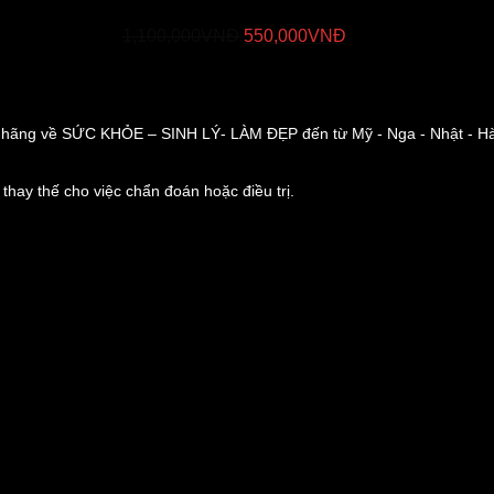
Giá
Giá
hước "Cậu Nhỏ"
1,100,000
VNĐ
550,000
VNĐ
gốc
hiện
là:
tại
1,100,000VNĐ.
là:
550,000VNĐ.
ng về SỨC KHỎE – SINH LÝ- LÀM ĐẸP đến từ Mỹ - Nga - Nhật - Hà
 thay thế cho việc chẩn đoán hoặc điều trị.