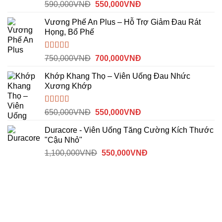
515,000VNĐ.
Được
Giá
Giá
590,000
VNĐ
550,000
VNĐ
xếp
gốc
hiện
hạng
Vương Phế An Plus – Hỗ Trợ Giảm Đau Rát
là:
tại
3.00
5
Họng, Bổ Phế
sao
590,000VNĐ.
là:
550,000VNĐ.
Được xếp
Giá
Giá
750,000
VNĐ
700,000
VNĐ
hạng
4.00
gốc
hiện
5 sao
Khớp Khang Thọ – Viên Uống Đau Nhức
là:
tại
Xương Khớp
750,000VNĐ.
là:
700,000VNĐ.
Được
Giá
Giá
650,000
VNĐ
550,000
VNĐ
xếp
gốc
hiện
hạng
Duracore - Viên Uống Tăng Cường Kích Thước
là:
tại
3.50
5
"Cậu Nhỏ"
sao
650,000VNĐ.
là:
Giá
Giá
1,100,000
VNĐ
550,000
VNĐ
550,000VNĐ.
gốc
hiện
là:
tại
1,100,000VNĐ.
là:
550,000VNĐ.
HỖ TRỢ KHÁCH