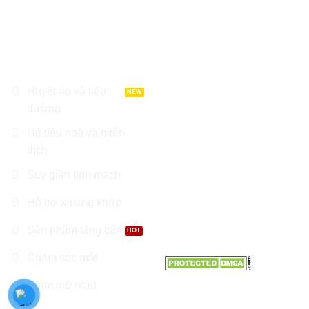
DANH MỤC SẢN
LIÊN HỆ
PHẨM
Địa chỉ : Tầng 8 Garden
Tower, Đường Cộng Hoà,
Huyết áp và tiểu
Phường 12, Q. Tân Bình, TP
đường
Hồ Chí Minh
Hệ tiêu hoá và miễn
Điện thoại: 0966.81.30.70
dịch
Suy giãn tĩnh mạch
Email:
Nhathuoctuelinh@gmail.com
Hỗ trợ xương khớp
Sản phẩm tăng cân
Chăm sóc mắt
Giảm mỡ máu