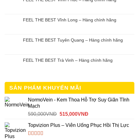
FEEL THE BEST Vĩnh Long – Hàng chính hãng
FEEL THE BEST Tuyên Quang – Hàng chính hãng
FEEL THE BEST Trà Vinh – Hàng chính hãng
SẢN PHẨM KHUYẾN MÃI
NormoVein - Kem Thoa Hỗ Trợ Suy Giãn Tĩnh
Mạch
Giá
Giá
590,000
VNĐ
515,000
VNĐ
gốc
hiện
Topvizion Plus – Viên Uống Phục Hồi Thị Lực
là:
tại
590,000VNĐ.
là: