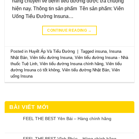
năng chuyên về bệnh tiểu đường được ưa chuộng
hiện nay. Thông tin sản phẩm Tên sản phẩm: Viên
Uống Tiểu Đường Insuna…
CONTINUE READING
→
Posted in
Huyết Áp Và Tiểu Đường
|
Tagged
insuna
,
Insuna
Nhật Bản
,
Viên tiểu đường Insuna
,
Viên tiểu đường Insuna - Nhà
thuốc Tuệ Linh
,
Viên tiểu đường Insuna chính hãng
,
Viên tiểu
đường Insuna có tốt không
,
Viên tiểu đường Nhật Bản
,
Viên
uống Insuna
BÀI VIẾT MỚI
FEEL THE BEST Yên Bái – Hàng chính hãng
FEEL THE BEST Vĩnh Phúc – Hàng chính hãng