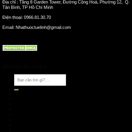
Địa chỉ : Tầng 8 Garden Tower, Đường Cộng Hoà, Phường 12, Q.
Tân Bình, TP Hồ Chí Minh
Điện thoại: 0966.81.30.70
Email: Nhathuoctuelinh@gmail.com
BẢN QUYỀN 2026 ©
Nhà Thuốc Tuệ Linh
Tìm
kiếm:
TRANG CHỦ
GIỚI THIỆU
SẢN PHẨM
TIN TỨC
Đặt hàng
LIÊN HỆ
Đăng nhập
nhathuoctuelinh@gmail.com