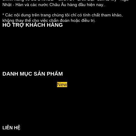
Nhật - Hàn và các nước Châu Âu hàng đầu hiện nay..
* Các nội dung trên trang chúng tôi chỉ có tính chất tham khảo,
không thay thế cho việc chẩn đoán hoặc điều trị.
HỖ TRỢ KHÁCH HÀNG
Hướng dẫn đặt hàng
Chính sách thanh toán
Chính sách đổi trả và hoàn tiền
Chính sách vận chuyển
Kiểm tra đơn đặt hàng
Chính sách bảo mật thông tin
DANH MỤC SẢN PHẨM
Huyết áp và tiểu đường
Hệ tiêu hoá và miễn dịch
Suy giãn tĩnh mạch
Hỗ trợ xương khớp
Sản phẩm tăng cân
Chăm sóc mắt
Giảm mỡ máu
LIÊN HỆ