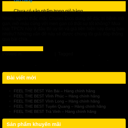
23
Th2
Chưa có sản phẩm trong giỏ hàng.
Nhiều người thắc mắc Choles Dios dùng để đặc trị bệnh mỡ
gan, mỡ máu cùng với men gan có thật sự tốt không? Mua
loại TPCN này ở đâu thì uy tín và giá tiền hiện nay đang bao
nhiêu? Những vấn đề này sẽ được chúng tôi giải đáp thông
qua bài chia…
Continue reading
→
Posted in
Uncategorized
|
Tagged
Choles dios
,
Choles
Dios - Nhà Thuốc Tuệ Linh
,
Choles dios chính hãng
,
Choles
dios hạ mỡ máu
,
Viên uống choles dios
,
Viên uống hạ mỡ
máu Choles Dios
Bài viết mới
FEEL THE BEST Yên Bái – Hàng chính hãng
FEEL THE BEST Vĩnh Phúc – Hàng chính hãng
FEEL THE BEST Vĩnh Long – Hàng chính hãng
FEEL THE BEST Tuyên Quang – Hàng chính hãng
FEEL THE BEST Trà Vinh – Hàng chính hãng
Sản phẩm khuyến mãi