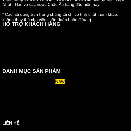
Nhật - Hàn và các nước Châu Âu hàng đầu hiện nay..
* Các nội dung trên trang chúng tôi chỉ có tính chất tham khảo,
không thay thế cho việc chẩn đoán hoặc điều trị.
HỖ TRỢ KHÁCH HÀNG
Hướng dẫn đặt hàng
Chính sách thanh toán
Chính sách đổi trả và hoàn tiền
Chính sách vận chuyển
Kiểm tra đơn đặt hàng
Chính sách bảo mật thông tin
DANH MỤC SẢN PHẨM
Huyết áp và tiểu đường
Hệ tiêu hoá và miễn dịch
Suy giãn tĩnh mạch
Hỗ trợ xương khớp
Sản phẩm tăng cân
Chăm sóc mắt
Giảm mỡ máu
LIÊN HỆ