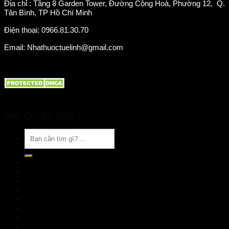
Địa chỉ : Tầng 8 Garden Tower, Đường Cộng Hoà, Phường 12, Q.
Tân Bình, TP Hồ Chí Minh
Điện thoại: 0966.81.30.70
Email: Nhathuoctuelinh@gmail.com
BẢN QUYỀN 2026 ©
Nhà Thuốc Tuệ Linh
Tìm
kiếm:
TRANG CHỦ
GIỚI THIỆU
SẢN PHẨM
TIN TỨC
Đặt hàng
LIÊN HỆ
Đăng nhập
nhathuoctuelinh@gmail.com