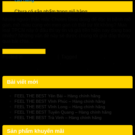
23
Th2
Chưa có sản phẩm trong giỏ hàng.
Nhiều người thắc mắc Choles Dios dùng để đặc trị bệnh mỡ
gan, mỡ máu cùng với men gan có thật sự tốt không? Mua
loại TPCN này ở đâu thì uy tín và giá tiền hiện nay đang bao
nhiêu? Những vấn đề này sẽ được chúng tôi giải đáp thông
qua bài chia…
Continue reading
→
Posted in
Uncategorized
|
Tagged
Choles dios
,
Choles
Dios - Nhà Thuốc Tuệ Linh
,
Choles dios chính hãng
,
Choles
dios hạ mỡ máu
,
Viên uống choles dios
,
Viên uống hạ mỡ
máu Choles Dios
Bài viết mới
FEEL THE BEST Yên Bái – Hàng chính hãng
FEEL THE BEST Vĩnh Phúc – Hàng chính hãng
FEEL THE BEST Vĩnh Long – Hàng chính hãng
FEEL THE BEST Tuyên Quang – Hàng chính hãng
FEEL THE BEST Trà Vinh – Hàng chính hãng
Sản phẩm khuyến mãi