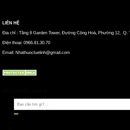
Sản phẩm tăng cân
Chăm sóc mắt
Giảm mỡ máu
LIÊN HỆ
Địa chỉ : Tầng 8 Garden Tower, Đường Cộng Hoà, Phường 12, Q. 
Điện thoại: 0966.81.30.70
Email: Nhathuoctuelinh@gmail.com
BẢN QUYỀN 2026 ©
Nhà Thuốc Tuệ Linh
Tìm
kiếm:
TRANG CHỦ
GIỚI THIỆU
SẢN PHẨM