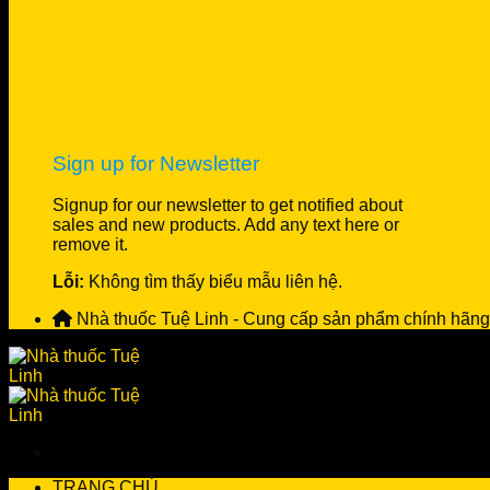
Sign up for Newsletter
Signup for our newsletter to get notified about
sales and new products. Add any text here or
remove it.
Lỗi:
Không tìm thấy biểu mẫu liên hệ.
Nhà thuốc Tuệ Linh - Cung cấp sản phẩm chính hãng
TRANG CHỦ