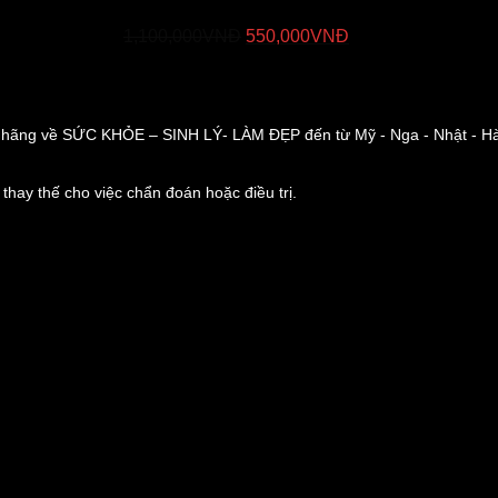
Giá
Giá
hước "Cậu Nhỏ"
1,100,000
VNĐ
550,000
VNĐ
gốc
hiện
là:
tại
1,100,000VNĐ.
là:
550,000VNĐ.
ng về SỨC KHỎE – SINH LÝ- LÀM ĐẸP đến từ Mỹ - Nga - Nhật - Hà
 thay thế cho việc chẩn đoán hoặc điều trị.