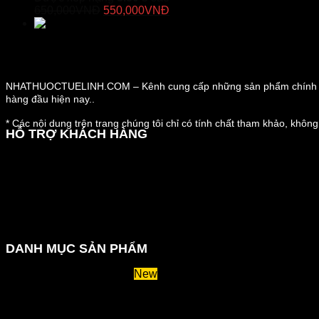
750,000VNĐ.
Giá
là:
Giá
650,000
VNĐ
550,000
VNĐ
gốc
700,000VNĐ.
hiện
Duracore - Viên Uống Tăng Cường Kích T
là:
tại
650,000VNĐ.
là:
550,000VNĐ.
NHATHUOCTUELINH.COM – Kênh cung cấp những sản phẩm chính hã
hàng đầu hiện nay..
* Các nội dung trên trang chúng tôi chỉ có tính chất tham khảo, không
HỖ TRỢ KHÁCH HÀNG
Hướng dẫn đặt hàng
Chính sách thanh toán
Chính sách đổi trả và hoàn tiền
Chính sách vận chuyển
Kiểm tra đơn đặt hàng
Chính sách bảo mật thông tin
DANH MỤC SẢN PHẨM
Huyết áp và tiểu đường
Hệ tiêu hoá và miễn dịch
Suy giãn tĩnh mạch
Hỗ trợ xương khớp