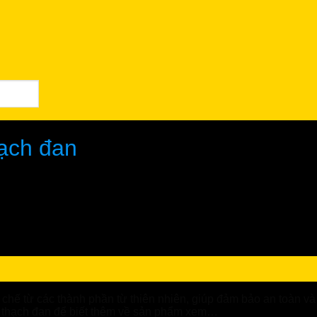
hạch đan
hế từ các thành phần từ thiên nhiên, giúp đảm bảo an toàn và
án thạch đan để biết thêm về sản phẩm xem…