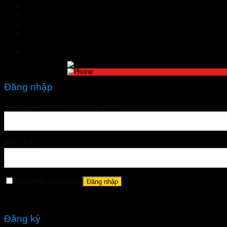
TIN TỨC
Đặt hàng
LIÊN HỆ
Đăng nhập
nhathuoctuelinh@gmail.com
Đăng nhập
Tên tài khoản hoặc địa chỉ email
*
Mật khẩu
*
Ghi nhớ mật khẩu
Đăng nhập
Quên mật khẩu?
Đăng ký