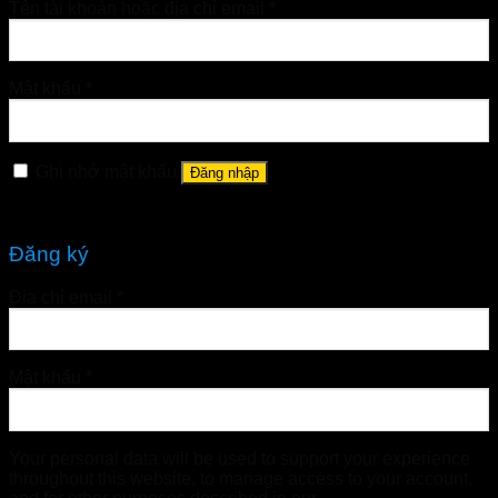
Tên tài khoản hoặc địa chỉ email
*
Mật khẩu
*
Ghi nhớ mật khẩu
Đăng nhập
Quên mật khẩu?
Đăng ký
Địa chỉ email
*
Mật khẩu
*
Your personal data will be used to support your experience
throughout this website, to manage access to your account,