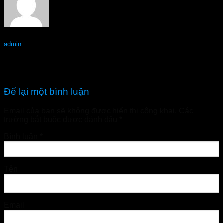
admin
FEEL THE BEST Lạng Sơn – Hàng chính hãng
FEEL THE BEST Long An – Hàng chính hãng
Để lại một bình luận
Email của bạn sẽ không được hiển thị công khai.
Các
trường bắt buộc được đánh dấu
*
Bình luận
*
Tên
Email