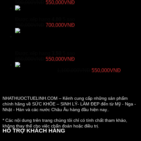
Giá
Giá
515,000VNĐ.
590,000
VNĐ
550,000
VNĐ
gốc
hiện
Vương Phế An Plus – Hỗ Trợ
là:
tại
Giảm Đau Rát Họng, Bổ Phế
590,000VNĐ.
là:
Được xếp hạng
4.00
5 sao
Giá
550,000VNĐ.
Giá
750,000
VNĐ
700,000
VNĐ
gốc
hiện
là:
tại
750,000VNĐ.
là:
Khớp Khang Thọ – Viên Uống Đau Nhức Xương
700,000VNĐ.
Khớp
Được xếp hạng
3.50
5 sao
Giá
Giá
650,000
VNĐ
550,000
VNĐ
gốc
hiện
Duracore - Viên Uống Tăng Cường Kích
là:
tại
Giá
Giá
Thước "Cậu Nhỏ"
1,100,000
VNĐ
550,000
VNĐ
650,000VNĐ.
là:
gốc
hiện
550,000VNĐ.
là:
tại
1,100,000VNĐ.
là:
550,000
NHATHUOCTUELINH.COM – Kênh cung cấp những sản phẩm
chính hãng về SỨC KHỎE – SINH LÝ- LÀM ĐẸP đến từ Mỹ - Nga -
Nhật - Hàn và các nước Châu Âu hàng đầu hiện nay..
* Các nội dung trên trang chúng tôi chỉ có tính chất tham khảo,
không thay thế cho việc chẩn đoán hoặc điều trị.
HỖ TRỢ KHÁCH HÀNG