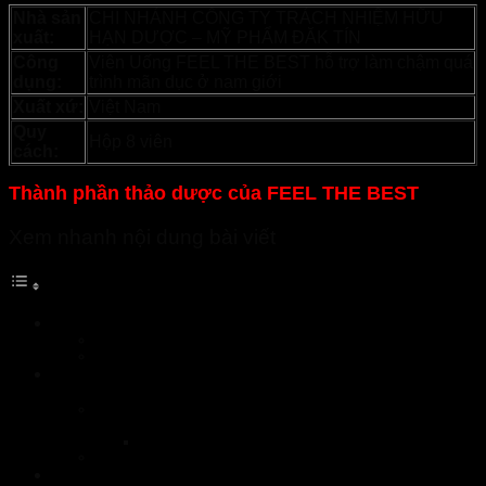
Nhà sản
CHI NHÁNH CÔNG TY TRÁCH NHIỆM HỮU
xuất:
HẠN DƯỢC – MỸ PHẨM ĐĂK TÍN
Công
Viên Uống FEEL THE BEST hỗ trợ làm chậm quá
dụng:
trình mãn dục ở nam giới
Xuất xứ:
Việt Nam
Quy
Hộp 8 viên
cách:
Thành phần thảo dược của FEEL THE BEST
Xem nhanh nội dung bài viết
Thành phần thảo dược của FEEL THE BEST
Thông tin thành phần chi tiết:
Công dụng của sản phẩm FEEL THE BEST
Nên mua FEEL THE BEST ở đâu chất lượng tại Lâm
Đồng?
Nhà Thuốc Tuệ Linh là nhà cung cấp FEEL THE BEST
giá rẻ uy tín tại Lâm Đồng
Nhà Thuốc Tuệ Linh
Xem Thêm Sản Phẩm:
NormoVein Quảng Bình – Hàng chính hãng