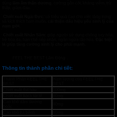
dùng
làm ấm thận dương
, cường gân cốt, kháng viêm, trừ
thấp, giảm đau.
Chiết xuất Ngài Đực:
có hiệu quả cao cho việc tăng trọng
và kích thích ham muốn,
cải thiện dấu hiệu yếu sinh lý của
nam giới.
Chiết xuất Nhân Sâm:
giúp người sử dụng chống oxy hóa,
trẻ hóa da, hạn chế nếp nhăn, ngăn ngừa lão hóa.
Đặc biệt
là giúp tăng cường sinh lý cho phái mạnh.
FEEL THE BEST Lâm Đồng
Thông tin thành phần chi tiết:
Thành Phần FEEL THE
Hàm lượng của FEEL THE
BEST
BEST
Chiết xuất thịt hàu
100mg
Chiết xuất bạch tật lê
80mg
Cao khô dâm dương
80mg
hoắc
Cao khô bá bệnh
60mg