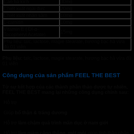
Cao ba kích
30mg
Chiết xuất ngài đực
20mg
Chiết xuất nhân sâm
10mg
L-carnitin
10mg
Vitamin E ( Dl-α-
15mg
Tocopheryl Acetate)
Phụ liệu: talc, lactose, magie stearate, hương bạc hà vừa
đủ 01 viên
Phụ liệu:
talc, lactose, magie stearate, hương bạc hà vừa đủ
01 viên
Công dụng của sản phẩm FEEL THE BEST
Từ sự kết hợp của các thành phần thảo dược tự nhiên,
FEEL THE BEST mang lại những công dụng chính sau:
Hỗ trợ
tăng cường sinh lực cho nam giới
Giúp
bổ thận & tráng dương
Hỗ trợ
làm chậm quá trình mãn dục ở nam giới
Hỗ trợ
làm giảm căng thẳng, mệt mỏi
, giúp tinh thần phấn