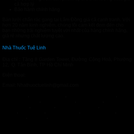
cả hợp lý
Bảo hành chính hãng
Bán lưới chắn rác gang tại Lâm Đồng giá cả cạnh tranh. Với
hơn 20 năm kinh nghiệm, chúng tôi cam kết đem đến cho
bạn những trải nghiệm tuyệt vời nhất của hàng chính hãng,
giá rẻ nhưng chất lượng cao.
Nhà Thuốc Tuệ Linh
Địa chỉ : Tầng 8 Garden Tower, Đường Cộng Hoà, Phường
12, Q. Tân Bình, TP Hồ Chí Minh
Điện thoại:
0966.81.30.70
Email: Nhathuoctuelinh@gmail.com
NormoVein
,
Topvizion Plus
,
Vương Phế An Plus
,
Khớp
Khang Thọ
,
Duracore
,
Varilin
,
Herbal
Glucoactive
,
Hapanix
,
Nordisk Urkraft
,
SỦI KHỚP
BOCA
,
Hypercare
,
PENIRUM A+
,
Penirum Pro+
,
FEEL
THE BEST
,
Jointlab
,
Mikeliks