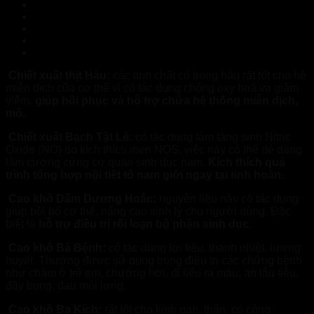
Topvizion Plus Hải Phòng – Hàng chính hãng
Topvizion Plus Cao Bằng – Hàng chính hãng
Topvizion Plus Quảng Bình – Hàng chính hãng
Mikeliks Phú Thọ – Hàng chính hãng
Topvizion Plus Yên Bái – Hàng chính hãng
Chiết xuất thịt Hàu:
các tinh chất có trong hàu rất tốt cho hệ
miễn dịch của cơ thể vì có tác dụng chống oxy hoá và giảm
viêm,
giúp hồi phục và hỗ trợ chữa hệ thống miễn dịch,
mô.
Chiết xuất Bạch Tật Lê:
có tác dụng làm tăng sinh Nitric
Oxide (NO) do kích thích men NOS, việc này có thể dễ dàng
làm cương cứng cơ quan sinh dục nam.
Kích thích quá
trình tổng hợp nội tiết tố nam giới ngay tại tinh hoàn.
Cao khô Dâm Dương Hoắc:
nguyên liệu này có tác dụng
giúp bồi bổ cơ thể, nâng cao sinh lý cho người dùng. Đặc
biệt là
hỗ trợ điều trị rối loạn bộ phận sinh dục.
Cao khô Bá Bệnh:
có tác dụng lợi tiểu, thanh nhiệt, lương
huyết. Thường được sử dụng trong điều trị các chứng bệnh
như chàm ở trẻ em, chướng hơi, đi tiểu ra máu, ăn lâu tiêu,
đầy bụng, đau mỏi lưng.
Cao khô Ba Kích:
rất tốt cho kinh gan, thận, có công