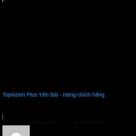
Topvizion Plus Yên Bái - Hàng chính hãng
This entry was posted in
Tin Tức
. Bookmark the
permalink
.