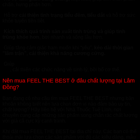
chấn, hưng phấn hơn.
Hỗ trợ
cải thiện tình trạng tiểu đêm, tiểu dắt
và hỗ trợ sức
khỏe tuyến tiền liệt.
Kích thích quá trình sản xuất tinh trùng và giúp tinh
trùng khỏe hơn
, bơi nhanh và sống lâu hơn.
Giúp tăng cảm giác ham muốn khi “yêu”,
kéo dài thời gian
“lâm trận”, cải thiện khả năng cương cứng.
Giúp
tăng cường và cải thiện nội tiết tố nam trong cơ
thể
, cải thiện các chức năng về sinh lý, bồi bổ cơ thể.
Nên mua FEEL THE BEST ở đâu chất lượng tại Lâm
Đồng?
Bạn đang có nhu cầu tìm mua FEEL THE BEST nhưng băn
khoăn không biết nên lựa chọn đơn vị nào đảm bảo uy tín,
chất lượng? Hãy liên hệ với Nhà Thuốc Tuệ Linh, nơi
chuyên cung cấp những sản phẩm song chắn rác chất lượng
với giá cả cực kỳ cạnh tranh.
Khi đặt mua FEEL THE BEST tại địa chỉ này. Các bạn có thể
thoải mái lựa chọn các sản phẩm với đủ các kiểu dáng, mẫu