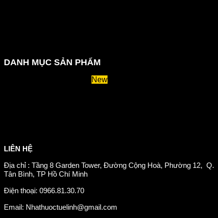
Hướng dẫn đặt hàng
Chính sách thanh toán
Chính sách đổi trả và hoàn tiền
Chính sách vận chuyển
Kiểm tra đơn đặt hàng
Chính sách bảo mật thông tin
DANH MỤC SẢN PHẨM
Huyết áp và tiểu đường
Hệ tiêu hoá và miễn dịch
Suy giãn tĩnh mạch
Hỗ trợ xương khớp
Sản phẩm tăng cân
Chăm sóc mắt
Giảm mỡ máu
LIÊN HỆ
Địa chỉ : Tầng 8 Garden Tower, Đường Cộng Hoà, Phường 12, Q.
Tân Bình, TP Hồ Chí Minh
Điện thoại: 0966.81.30.70
Email: Nhathuoctuelinh@gmail.com