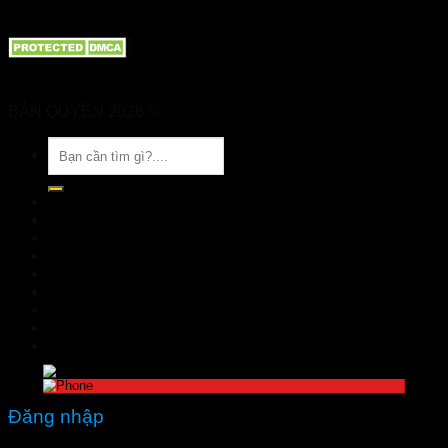
BẢN QUYỀN 2026 ©
Nhà Thuốc Tuệ Linh
Tìm
kiếm:
TRANG CHỦ
GIỚI THIỆU
SẢN PHẨM
TIN TỨC
Đặt hàng
LIÊN HỆ
Đăng nhập
nhathuoctuelinh@gmail.com
Đăng nhập