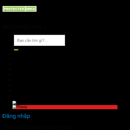
BẢN QUYỀN 2026 ©
Nhà Thuốc Tuệ Linh
Tìm
kiếm:
TRANG CHỦ
GIỚI THIỆU
SẢN PHẨM
TIN TỨC
Đặt hàng
LIÊN HỆ
Đăng nhập
nhathuoctuelinh@gmail.com
Đăng nhập
Tên tài khoản hoặc địa chỉ email
*