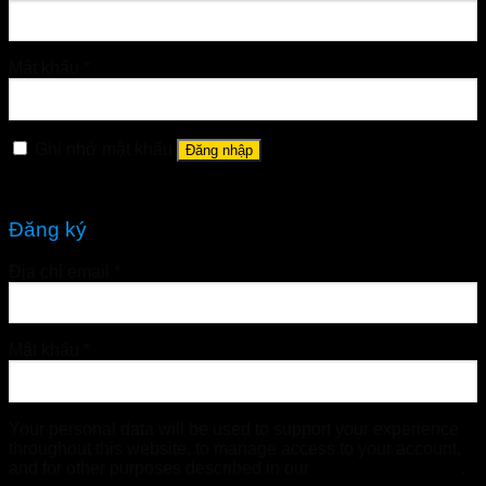
Mật khẩu
*
Ghi nhớ mật khẩu
Đăng nhập
Quên mật khẩu?
Đăng ký
Địa chỉ email
*
Mật khẩu
*
Your personal data will be used to support your experience
throughout this website, to manage access to your account,
and for other purposes described in our
chính sách riêng tư
.