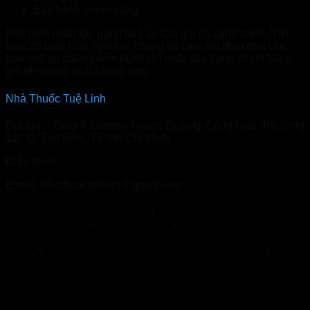
Bảo hành chính hãng
Bán lưới chắn rác gang tại Lào Cai giá cả cạnh tranh. Với
hơn 20 năm kinh nghiệm, chúng tôi cam kết đem đến cho
bạn những trải nghiệm tuyệt vời nhất của hàng chính hãng,
giá rẻ nhưng chất lượng cao.
Nhà Thuốc Tuệ Linh
Địa chỉ : Tầng 8 Garden Tower, Đường Cộng Hoà, Phường
12, Q. Tân Bình, TP Hồ Chí Minh
Điện thoại:
0966.81.30.70
Email: Nhathuoctuelinh@gmail.com
NormoVein
,
Topvizion Plus
,
Vương Phế An Plus
,
Khớp
Khang Thọ
,
Duracore
,
Varilin
,
Herbal
Glucoactive
,
Hapanix
,
Nordisk Urkraft
,
SỦI KHỚP
BOCA
,
Hypercare
,
PENIRUM A+
,
Penirum Pro+
,
FEEL
THE BEST
,
Jointlab
,
Mikeliks