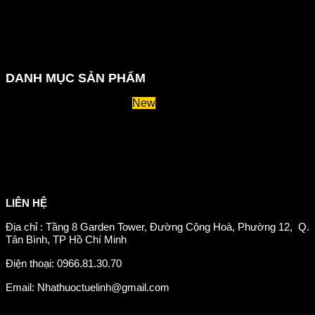
Chính sách thanh toán
Chính sách đổi trả và hoàn tiền
Chính sách vận chuyển
Kiểm tra đơn đặt hàng
Chính sách bảo mật thông tin
DANH MỤC SẢN PHẨM
Huyết áp và tiểu đường
Hệ tiêu hoá và miễn dịch
Suy giãn tĩnh mạch
Hỗ trợ xương khớp
Sản phẩm tăng cân
Chăm sóc mắt
Giảm mỡ máu
LIÊN HỆ
Địa chỉ : Tầng 8 Garden Tower, Đường Cộng Hoà, Phường 12, Q.
Tân Bình, TP Hồ Chí Minh
Điện thoại: 0966.81.30.70
Email: Nhathuoctuelinh@gmail.com