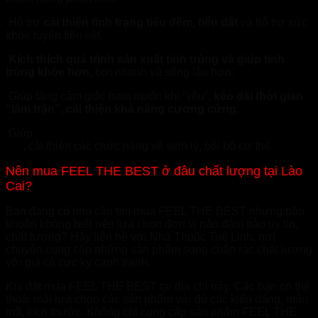
Hỗ trợ
cải thiện tình trạng tiểu đêm, tiểu dắt
và hỗ trợ sức
khỏe tuyến tiền liệt.
Kích thích quá trình sản xuất tinh trùng và giúp tinh
trùng khỏe hơn
, bơi nhanh và sống lâu hơn.
Giúp tăng cảm giác ham muốn khi “yêu”,
kéo dài thời gian
“lâm trận”, cải thiện khả năng cương cứng.
Giúp
tăng cường và cải thiện nội tiết tố nam trong cơ
thể
, cải thiện các chức năng về sinh lý, bồi bổ cơ thể.
Nên mua FEEL THE BEST ở đâu chất lượng tại Lào
Cai?
Bạn đang có nhu cầu tìm mua FEEL THE BEST nhưng băn
khoăn không biết nên lựa chọn đơn vị nào đảm bảo uy tín,
chất lượng? Hãy liên hệ với Nhà Thuốc Tuệ Linh, nơi
chuyên cung cấp những sản phẩm song chắn rác chất lượng
với giá cả cực kỳ cạnh tranh.
Khi đặt mua FEEL THE BEST tại địa chỉ này. Các bạn có thể
thoải mái lựa chọn các sản phẩm với đủ các kiểu dáng, mẫu
mã, kích thước. Không chỉ cung cấp sản phẩm FEEL THE