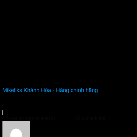
Mikeliks Khánh Hòa - Hàng chính hãng
This entry was posted in
Tin Tức
. Bookmark the
permalink
.