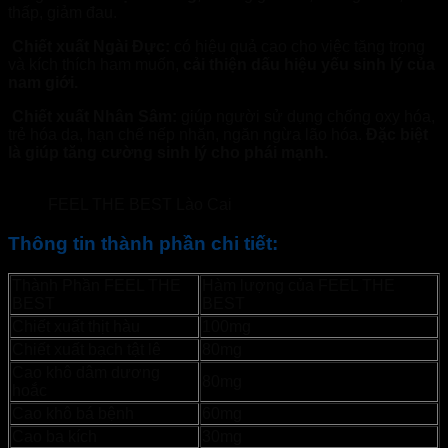
thấp, giảm đau.
Chiết xuất Ngài Đực:
có hiệu quả cao cho việc tăng trọng
và kích thích ham muốn,
cải thiện dấu hiệu yếu sinh lý của
nam giới.
Chiết xuất Nhân Sâm:
giúp người sử dụng chống oxy hóa,
trẻ hóa da, hạn chế nếp nhăn, ngăn ngừa lão hóa.
Đặc biệt
là giúp tăng cường sinh lý cho phái mạnh.
FEEL THE BEST Lào Cai
Thông tin thành phần chi tiết:
Thành Phần FEEL THE
Hàm lượng của FEEL THE
BEST
BEST
Chiết xuất thịt hàu
100mg
Chiết xuất bạch tật lê
80mg
Cao khô dâm dương
80mg
hoắc
Cao khô bá bệnh
60mg
Cao ba kích
30mg