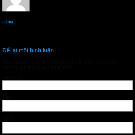
admin
FEEL THE BEST Long An – Hàng chính hãng
FEEL THE BEST Nam Định – Hàng chính hãng
Để lại một bình luận
Email của bạn sẽ không được hiển thị công khai.
Các
trường bắt buộc được đánh dấu
*
Bình luận
*
Tên
Email