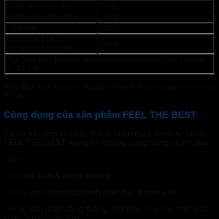
Chiết xuất ngài đực
20mg
Chiết xuất nhân sâm
10mg
L-carnitin
10mg
Vitamin E ( Dl-α-
15mg
Tocopheryl Acetate)
Phụ liệu: talc, lactose, magie stearate, hương bạc hà vừa
đủ 01 viên
Phụ liệu:
talc, lactose, magie stearate, hương bạc hà vừa đủ
01 viên
Công dụng của sản phẩm FEEL THE BEST
Từ sự kết hợp của các thành phần thảo dược tự nhiên,
FEEL THE BEST mang lại những công dụng chính sau:
Hỗ trợ
tăng cường sinh lực cho nam giới
Giúp
bổ thận & tráng dương
Hỗ trợ
làm chậm quá trình mãn dục ở nam giới
Hỗ trợ
làm giảm căng thẳng, mệt mỏi
, giúp tinh thần phấn
chấn, hưng phấn hơn.