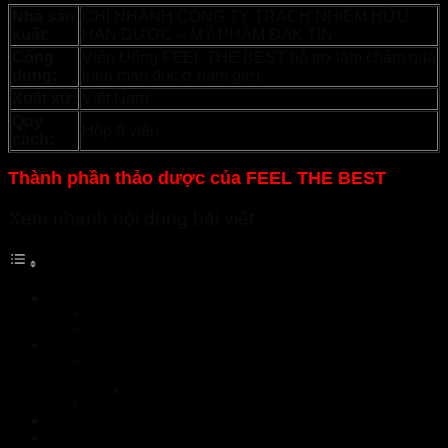
Nhà sản
CHI NHÁNH CÔNG TY TRÁCH NHIỆM HỮU
xuất:
HẠN DƯỢC – MỸ PHẨM ĐĂK TÍN
Công
Viên Uống FEEL THE BEST hỗ trợ làm chậm quá
dụng:
trình mãn dục ở nam giới
Xuất xứ:
Việt Nam
Quy
Hộp 8 viên
cách:
Thành phần thảo dược của FEEL THE BEST
Xem nhanh nội dung bài viết
Thành phần thảo dược của FEEL THE BEST
Thông tin thành phần chi tiết:
Công dụng của sản phẩm FEEL THE BEST
Nên mua FEEL THE BEST ở đâu chất lượng tại Lào Cai?
Nhà Thuốc Tuệ Linh là nhà cung cấp FEEL THE BEST
giá rẻ uy tín tại Lào Cai
Nhà Thuốc Tuệ Linh
Xem Thêm Sản Phẩm:
NormoVein Khánh Hòa – Hàng chính hãng
Mikeliks Khánh Hòa – Hàng chính hãng