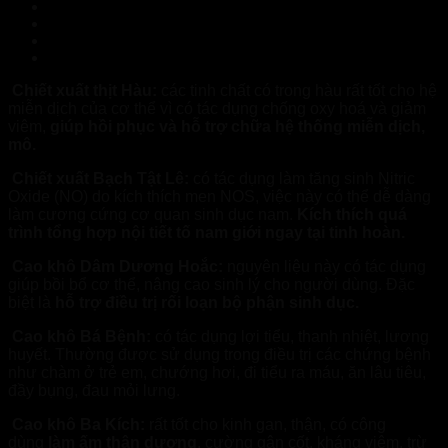
FEEL THE BEST Hà Nam – Hàng chính hãng
NormoVein Hải Phòng – Hàng chính hãng
FEEL THE BEST Hòa Bình – Hàng chính hãng
NormoVein Thừa Thiên Huế – Hàng chính hãng
Chiết xuất thịt Hàu:
các tinh chất có trong hàu rất tốt cho hệ
miễn dịch của cơ thể vì có tác dụng chống oxy hoá và giảm
viêm,
giúp hồi phục và hỗ trợ chữa hệ thống miễn dịch,
mô.
Chiết xuất Bạch Tật Lê:
có tác dụng làm tăng sinh Nitric
Oxide (NO) do kích thích men NOS, việc này có thể dễ dàng
làm cương cứng cơ quan sinh dục nam.
Kích thích quá
trình tổng hợp nội tiết tố nam giới ngay tại tinh hoàn.
Cao khô Dâm Dương Hoắc:
nguyên liệu này có tác dụng
giúp bồi bổ cơ thể, nâng cao sinh lý cho người dùng. Đặc
biệt là
hỗ trợ điều trị rối loạn bộ phận sinh dục.
Cao khô Bá Bệnh:
có tác dụng lợi tiểu, thanh nhiệt, lương
huyết. Thường được sử dụng trong điều trị các chứng bệnh
như chàm ở trẻ em, chướng hơi, đi tiểu ra máu, ăn lâu tiêu,
đầy bụng, đau mỏi lưng.
Cao khô Ba Kích:
rất tốt cho kinh gan, thận, có công
dùng
làm ấm thận dương
, cường gân cốt, kháng viêm, trừ