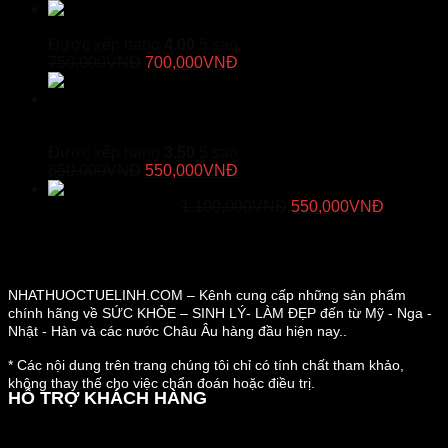
gốc
hiện
Vương Phế An Plus – Hỗ Trợ
là:
tại
Giảm Đau Rát Họng, Bổ Phế
590,000VNĐ.
là:
Được xếp hạng
4.00
5 sao
Giá
550,000VNĐ.
Giá
750,000
VNĐ
700,000
VNĐ
gốc
hiện
là:
tại
750,000VNĐ.
là:
Khớp Khang Thọ – Viên Uống Đau Nhức Xương
700,000VNĐ.
Khớp
Được xếp hạng
3.50
5 sao
Giá
Giá
650,000
VNĐ
550,000
VNĐ
gốc
hiện
Duracore - Viên Uống Tăng Cường Kích
là:
tại
Giá
Giá
Thước "Cậu Nhỏ"
1,100,000
VNĐ
550,000
VNĐ
650,000VNĐ.
là:
gốc
hiện
550,000VNĐ.
là:
tại
1,100,000VNĐ.
là:
550,000
NHATHUOCTUELINH.COM – Kênh cung cấp những sản phẩm
chính hãng về SỨC KHỎE – SINH LÝ- LÀM ĐẸP đến từ Mỹ - Nga -
Nhật - Hàn và các nước Châu Âu hàng đầu hiện nay..
* Các nội dung trên trang chúng tôi chỉ có tính chất tham khảo,
không thay thế cho việc chẩn đoán hoặc điều trị.
HỖ TRỢ KHÁCH HÀNG
Hướng dẫn đặt hàng