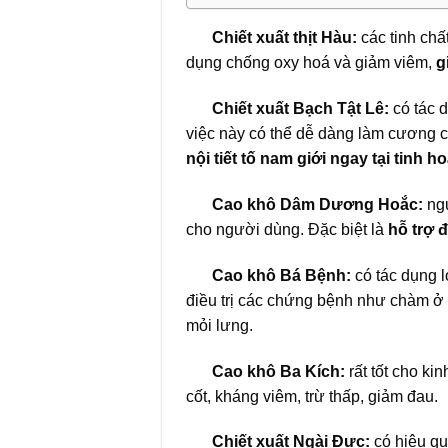
Chiết xuất thịt Hàu:
các tinh chất
dụng chống oxy hoá và giảm viêm,
g
Chiết xuất Bạch Tật Lê:
có tác d
việc này có thể dễ dàng làm cương 
nội tiết tố nam giới ngay tại tinh h
Cao khô Dâm Dương Hoắc:
ngu
cho người dùng. Đặc biệt là
hỗ trợ đ
Cao khô Bá Bệnh:
có tác dụng l
điều trị các chứng bệnh như chàm ở t
mỏi lưng.
Cao khô Ba Kích:
rất tốt cho ki
cốt, kháng viêm, trừ thấp, giảm đau.
Chiết xuất Ngài Đực:
có hiệu qu