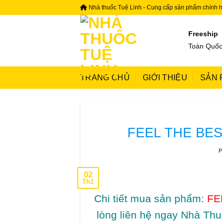
Skip
Nhà thuốc Tuệ Linh - Cung cấp sản phẩm chính 
to
content
Freeship
Toàn Quố
TRANG CHỦ
GIỚI THIỆU
SẢN 
FEEL THE BEST
02
Th1
Chi tiết mua sản phẩm:
FE
lòng liên hệ ngay Nhà Thu