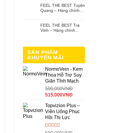
FEEL THE BEST Tuyên
Quang – Hàng chính
hãng
FEEL THE BEST Trà
Vinh – Hàng chính
hãng
SẢN PHẨM
KHUYẾN MÃI
NormoVein - Kem
Thoa Hỗ Trợ Suy
Giãn Tĩnh Mạch
590,000
VNĐ
Giá
Giá
515,000
VNĐ
gốc
hiện
Topvizion Plus –
là:
tại
Viên Uống Phục
590,000VNĐ.
là:
Hồi Thị Lực
515,000VNĐ.
Được