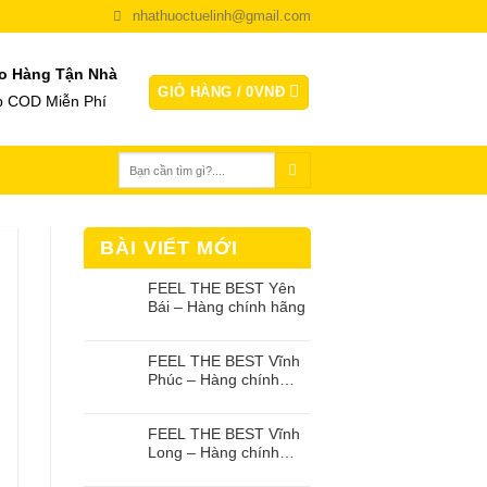
nhathuoctuelinh@gmail.com
o Hàng Tận Nhà
GIỎ HÀNG /
0
VNĐ
p COD Miễn Phí
Tìm
kiếm:
BÀI VIẾT MỚI
FEEL THE BEST Yên
Bái – Hàng chính hãng
FEEL THE BEST Vĩnh
Phúc – Hàng chính
hãng
FEEL THE BEST Vĩnh
Long – Hàng chính
hãng