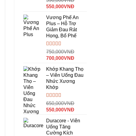
590,000
VNĐ
xếp
Giá
Giá
550,000
VNĐ
hạng
gốc
hiện
3.00
5
Vương Phế An
sao
là:
tại
Plus – Hỗ Trợ
590,000VNĐ.
là:
Giảm Đau Rát
550,000VNĐ.
Họng, Bổ Phế
Được xếp
750,000
VNĐ
hạng
4.00
Giá
Giá
700,000
VNĐ
5 sao
gốc
hiện
Khớp Khang Thọ
là:
tại
– Viên Uống Đau
750,000VNĐ.
là:
Nhức Xương
700,000VNĐ.
Khớp
Được
650,000
VNĐ
xếp
Giá
Giá
550,000
VNĐ
hạng
gốc
hiện
3.50
5
Duracore - Viên
sao
là:
tại
Uống Tăng
650,000VNĐ.
là:
Cường Kích
550,000VNĐ.