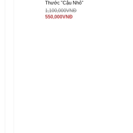
Thước "Cậu Nhỏ"
1,100,000
VNĐ
Giá
Giá
550,000
VNĐ
gốc
hiện
là:
tại
1,100,000VNĐ.
là:
550,000VNĐ.