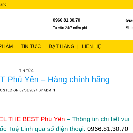
hãng
0966.81.30.70
Gia
c
Shi
Tư vấn 24/7 miễn phí
PHẨM
TIN TỨC
ĐẶT HÀNG
LIÊN HỆ
TIN TỨC
 Phú Yên – Hàng chính hãng
POSTED ON
02/01/2024
BY
ADMIN
EL THE BEST Phú Yên
– Thông tin chi tiết vui
ốc Tuệ Linh qua số điện thoại:
0966.81.30.70