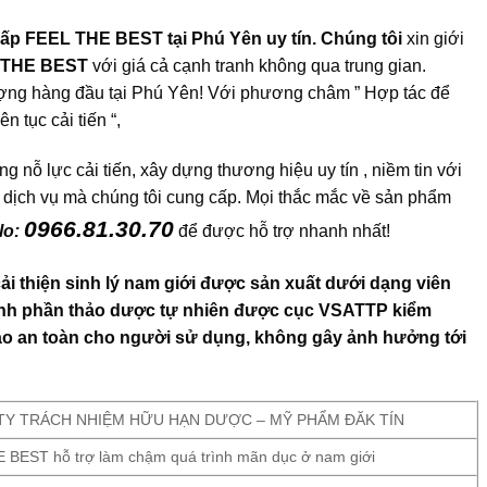
ấp FEEL THE BEST tại Phú Yên uy tín. Chúng tôi
xin giới
 THE BEST
với giá cả cạnh tranh không qua trung gian.
lượng hàng đầu tại Phú Yên! Với phương châm ” Hợp tác để
n tục cải tiến “,
nỗ lực cải tiến, xây dựng thương hiệu uy tín , niềm tin với
 dịch vụ mà chúng tôi cung cấp. Mọi thắc mắc về sản phẩm
0966.81.30.70
lo:
để được hỗ trợ nhanh nhất!
ải thiện sinh lý nam giới được sản xuất dưới dạng viên
ành phần thảo dược tự nhiên được cục VSATTP kiểm
ảo an toàn cho người sử dụng, không gây ảnh hưởng tới
TY TRÁCH NHIỆM HỮU HẠN DƯỢC – MỸ PHẨM ĐĂK TÍN
 BEST hỗ trợ làm chậm quá trình mãn dục ở nam giới