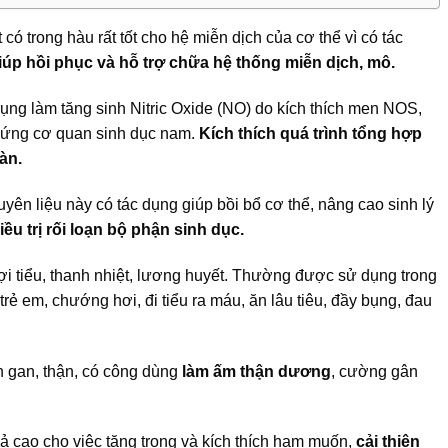
 có trong hàu rất tốt cho hệ miễn dịch của cơ thể vì có tác
iúp hồi phục và hỗ trợ chữa hệ thống miễn dịch, mô.
ụng làm tăng sinh Nitric Oxide (NO) do kích thích men NOS,
cứng cơ quan sinh dục nam.
Kích thích quá trình tổng hợp
oàn.
yên liệu này có tác dụng giúp bồi bổ cơ thể, nâng cao sinh lý
iều trị rối loạn bộ phận sinh dục.
ợi tiểu, thanh nhiệt, lương huyết. Thường được sử dụng trong
rẻ em, chướng hơi, đi tiểu ra máu, ăn lâu tiêu, đầy bụng, đau
nh gan, thận, có công dùng
làm ấm thận dương
, cường gân
ả cao cho việc tăng trọng và kích thích ham muốn,
cải thiện