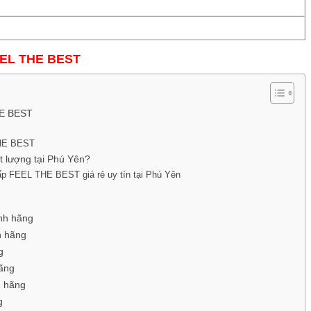
EEL THE BEST
HE BEST
THE BEST
 lượng tại Phú Yên?
ấp FEEL THE BEST giá rẻ uy tín tại Phú Yên
nh hãng
h hãng
g
ãng
h hãng
g