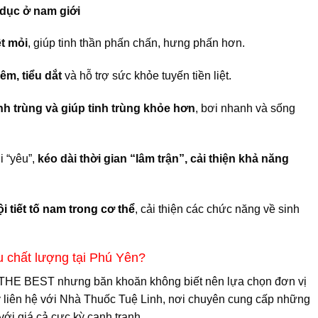
dục ở nam giới
t mỏi
, giúp tinh thần phấn chấn, hưng phấn hơn.
đêm, tiểu dắt
và hỗ trợ sức khỏe tuyến tiền liệt.
inh trùng và giúp tinh trùng khỏe hơn
, bơi nhanh và sống
 “yêu”,
kéo dài thời gian “lâm trận”, cải thiện khả năng
i tiết tố nam trong cơ thể
, cải thiện các chức năng về sinh
chất lượng tại Phú Yên?
THE BEST nhưng băn khoăn không biết nên lựa chọn đơn vị
y liên hệ với Nhà Thuốc Tuệ Linh, nơi chuyên cung cấp những
ới giá cả cực kỳ cạnh tranh.