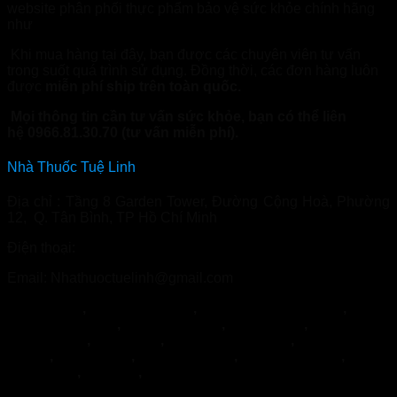
website phân phối thực phẩm bảo vệ sức khỏe chính hãng
như
Nhathuoctuelinh.com
Khi mua hàng tại đây, bạn được các chuyên viên tư vấn
trong suốt quá trình sử dụng. Đồng thời, các đơn hàng luôn
được
miễn phí ship trên toàn quốc.
Mọi thông tin cần tư vấn sức khỏe, bạn có thể liên
hệ 0966.81.30.70 (tư vấn miễn phí).
Nhà Thuốc Tuệ Linh
Địa chỉ : Tầng 8 Garden Tower, Đường Cộng Hoà, Phường
12, Q. Tân Bình, TP Hồ Chí Minh
Điện thoại:
0966.81.30.70
Email: Nhathuoctuelinh@gmail.com
NormoVein
,
Topvizion Plus
,
Vương Phế An Plus
,
Khớp
Khang Thọ
,
Duracore
,
Varilin
,
Herbal
Glucoactive
,
Hapanix
,
Nordisk Urkraft
,
SỦI KHỚP
BOCA
,
Hypercare
,
PENIRUM A+
,
Penirum Pro+
,
FEEL
THE BEST
,
Jointlab
,
Mikeliks