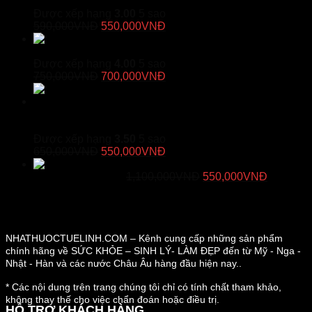
là:
tại
Thị Lực
590,000VNĐ.
là:
Được xếp hạng
3.00
5 sao
Giá
Giá
515,000VNĐ.
590,000
VNĐ
550,000
VNĐ
gốc
hiện
Vương Phế An Plus – Hỗ Trợ
là:
tại
Giảm Đau Rát Họng, Bổ Phế
590,000VNĐ.
là:
Được xếp hạng
4.00
5 sao
Giá
550,000VNĐ.
Giá
750,000
VNĐ
700,000
VNĐ
gốc
hiện
là:
tại
750,000VNĐ.
là:
Khớp Khang Thọ – Viên Uống Đau Nhức Xương
700,000VNĐ.
Khớp
Được xếp hạng
3.50
5 sao
Giá
Giá
650,000
VNĐ
550,000
VNĐ
gốc
hiện
Duracore - Viên Uống Tăng Cường Kích
là:
tại
Giá
Giá
Thước "Cậu Nhỏ"
1,100,000
VNĐ
550,000
VNĐ
650,000VNĐ.
là:
gốc
hiện
550,000VNĐ.
là:
tại
1,100,000VNĐ.
là:
550,000
NHATHUOCTUELINH.COM – Kênh cung cấp những sản phẩm
chính hãng về SỨC KHỎE – SINH LÝ- LÀM ĐẸP đến từ Mỹ - Nga -
Nhật - Hàn và các nước Châu Âu hàng đầu hiện nay..
* Các nội dung trên trang chúng tôi chỉ có tính chất tham khảo,
không thay thế cho việc chẩn đoán hoặc điều trị.
HỖ TRỢ KHÁCH HÀNG