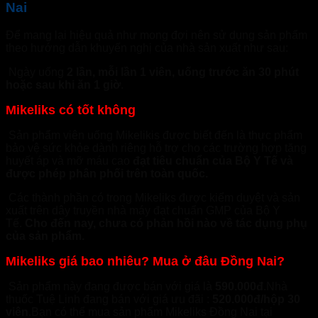
Nai
Để mang lại hiệu quả như mong đợi nên sử dụng sản phẩm
theo hướng dẫn khuyến nghị của nhà sản xuất như sau:
Ngày uống
2 lần, mỗi lần 1 viên, uống trước ăn 30 phút
hoặc sau khi ăn 1 giờ
.
Mikeliks có tốt không
Sản phẩm viên uống Mikelikis được biết đến là thực phẩm
bảo vệ sức khỏe dành riêng hỗ trợ cho các trường hợp tăng
huyết áp và mỡ máu cao
đạt tiêu chuẩn của Bộ Y Tế và
được phép phân phối trên toàn quốc.
Các thành phần có trong Mikeliks được kiểm duyệt và sản
xuất trên dây truyền nhà máy đạt chuẩn GMP của Bộ Y
Tế.
Cho đến nay, chưa có phản hồi nào về tác dụng phụ
của sản phẩm.
Mikeliks giá bao nhiêu? Mua ở đâu Đồng Nai?
Sản phẩm này đang được bán với giá là
590.000đ
.Nhà
thuốc Tuệ Linh đang bán với giá ưu đãi :
520.000đ/hộp 30
viên
.Bạn có thể mua sản phẩm Mikeliks Đồng Nai tại