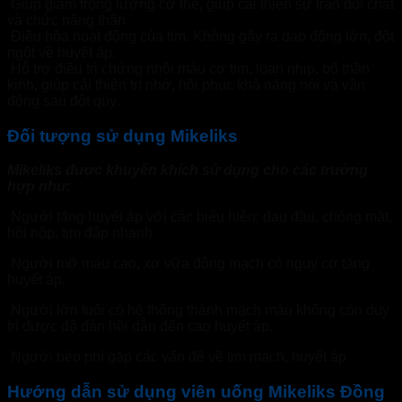
Giúp giảm trọng lượng cơ thể, giúp cải thiện sự trao đổi chất
và chức năng thận
Điều hòa hoạt động của tim. Không gây ra dao động lớn, đột
ngột về huyết áp.
Hỗ trợ điều trị chứng nhồi máu cơ tim, loạn nhịp, bổ thần
kinh, giúp cải thiện trí nhớ, hồi phục khả năng nói và vận
động sau đột quỵ.
Đối tượng sử dụng Mikeliks
Mikeliks được khuyến khích sử dụng cho các trường
hợp như:
Người tăng huyết áp với các biểu hiện: đau đầu, chóng mặt,
hồi hộp, tim đập nhanh.
Người mỡ máu cao, xơ vữa động mạch có nguy cơ tăng
huyết áp.
Người lớn tuổi có hệ thống thành mạch máu không còn duy
trì được độ đàn hồi dẫn đến cao huyết áp.
Người béo phì gặp các vấn đề về tim mạch, huyết áp
Hướng dẫn sử dụng viên uống Mikeliks Đồng