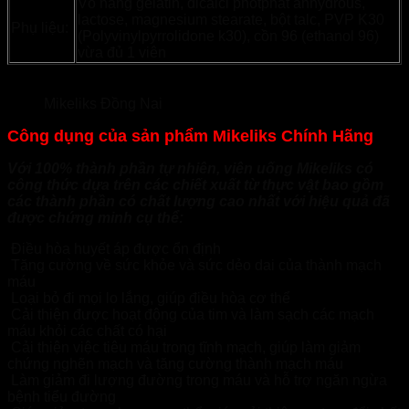
Vỏ nang gelatin, dicalci photphat anhydrous,
lactose, magnesium stearate, bột talc, PVP K30
Phụ liệu:
(Polyvinylpyrrolidone k30), cồn 96 (ethanol 96)
vừa đủ 1 viên
Mikeliks Đồng Nai
Công dụng của sản phẩm Mikeliks Chính Hãng
Với 100% thành phần tự nhiên, viên uống Mikeliks có
công thức dựa trên các chiết xuất từ thực vật bao gồm
các thành phần có chất lượng cao nhất với hiệu quả đã
được chứng minh cụ thể:
Điều hòa huyết áp được ổn định
Tăng cường về sức khỏe và sức dẻo dai của thành mạch
máu
Loại bỏ đi mọi lo lắng, giúp điều hòa cơ thể
Cải thiện được hoạt động của tim và làm sạch các mạch
máu khỏi các chất có hại
Cải thiện việc tiêu máu trong tĩnh mạch, giúp làm giảm
chứng nghẽn mạch và tăng cường thành mạch máu
Làm giảm đi lượng đường trong máu và hỗ trợ ngăn ngừa
bệnh tiểu đường