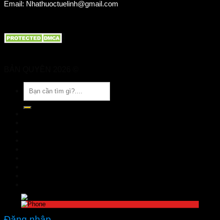
Email: Nhathuoctuelinh@gmail.com
BẢN QUYỀN 2026 ©
Nhà Thuốc Tuệ Linh
Tìm
kiếm:
TRANG CHỦ
GIỚI THIỆU
SẢN PHẨM
TIN TỨC
Đặt hàng
LIÊN HỆ
Đăng nhập
nhathuoctuelinh@gmail.com
Đăng nhập