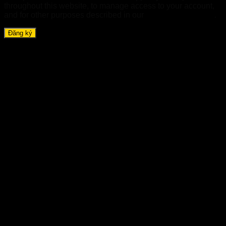
throughout this website, to manage access to your account,
and for other purposes described in our
chính sách riêng tư
.
Đăng ký