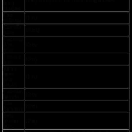
Trọng lượng của thành phần trong Mikeliks
trong
Mikeliks
Cao
20mg
thiên ma:
Cao câu
120mg
đằng:
Cao long
đởm
60mg
thảo:
Cao cúc
60mg
hoa:
Alpha
lipoic
20mg
acid
(ALA):
Cao nấm
20mg
linh chi:
Tảo
10mg
Spirulina:
Beta
glucan
10mg
80%: