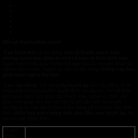
Xem Thêm Sản Phẩm:
NormoVein Điện Biên – Hàng chính hãng
FEEL THE BEST An Giang – Hàng chính hãng
Topvizion Plus Bến Tre – Hàng chính hãng
Mikeliks Nghệ An – Hàng chính hãng
Mikeliks Khánh Hòa – Hàng chính hãng
Mikeliks Yên Bái – Hàng chính hãng
Một số thành phần chính:
Cao thiên ma:
có tác dụng
bảo vệ thành mạch máu,
phòng ngừa suy giảm trí nhớ và bảo vệ thần kinh não
.
Ngăn ngừa hiệu quả chứng đột quỵ do các nguyên nhân tắc
nghẽn mạch máu. Ngoài ra, còn có tác dụng
chống oxy hóa
giúp ngăn ngừa lão hóa.
Cao câu đằng:
Tác dụng
hạ huyết áp
của câu đằng là do
hoạt chất rhynchophyllin quyết định; nó gây ức chế hệ thần
kinh giao cảm, làm giãn các mạch máu ngoại vi, chèn nút
thần kinh giao cảm tạo lực cản từ đó dẫn đến hạ huyết
áp.Ngoài ra, câu đằng còn có tác dụng rất tốt trong việc trấn
tĩnh,
chữa hoa mắt chóng mặt, đau đầu, cao huyết áp
, trẻ
em co giật, động kinh..
Thành
phần