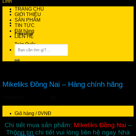
TRANG CHỦ
GIỚI THIỆU
SẢN PHẨM
TIN TỨC
Đặt hàng
Freeship
LIÊN HỆ
Toàn Quốc
Tìm
kiếm:
0966.81.30.70
Tin Tức
Tư vấn 24/7 miễn phí
Mikeliks Đồng Nai – Hàng chính hãng
Posted on
01/01/2024
by
admin
Giao Hàng Tận Nhà
Ship COD Miễn Phí
01
Giỏ hàng /
0
VNĐ
Th1
Chưa có sản phẩm trong giỏ hàng.
Chi tiết mua sản phẩm:
Mikeliks Đồng Nai
–
Thông tin chi tiết vui lòng liên hệ ngay Nhà
Giỏ hàng