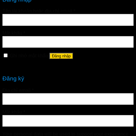
Tên tài khoản hoặc địa chỉ email
*
Mật khẩu
*
Ghi nhớ mật khẩu
Đăng nhập
Quên mật khẩu?
Đăng ký
Địa chỉ email
*
Mật khẩu
*
Your personal data will be used to support your experience