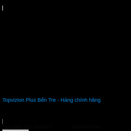
Topvizion Plus Bến Tre - Hàng chính hãng
This entry was posted in
Tin Tức
. Bookmark the
permalink
.