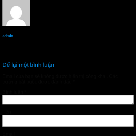
admin
Mikeliks Điện Biên – Hàng chính hãng
Mikeliks Đồng Tháp – Hàng chính hãng
Để lại một bình luận
Email của bạn sẽ không được hiển thị công khai.
Các
trường bắt buộc được đánh dấu
*
Bình luận
*
Tên
Email