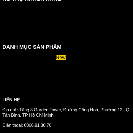
Hướng dẫn đặt hàng
Chính sách thanh toán
Chính sách đổi trả và hoàn tiền
Chính sách vận chuyển
Kiểm tra đơn đặt hàng
Chính sách bảo mật thông tin
DANH MỤC SẢN PHẨM
Huyết áp và tiểu đường
Hệ tiêu hoá và miễn dịch
Suy giãn tĩnh mạch
Hỗ trợ xương khớp
Sản phẩm tăng cân
Chăm sóc mắt
Giảm mỡ máu
LIÊN HỆ
Địa chỉ : Tầng 8 Garden Tower, Đường Cộng Hoà, Phường 12, Q.
Tân Bình, TP Hồ Chí Minh
Điện thoại: 0966.81.30.70