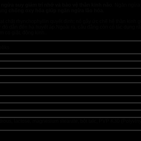
ngừa suy giảm trí nhớ và bảo vệ thần kinh não
. Ngăn ngừa 
dụng
chống oxy hóa giúp ngăn ngừa lão hóa.
t chất rhynchophyllin quyết định; nó gây ức chế hệ thần kinh g
 đó dẫn đến hạ huyết áp.Ngoài ra, câu đằng còn có tác dụng rất 
em co giật, động kinh..
eliks
drous, lactose, magnesium stearate, bột talc, PVP K30 (Polyviny