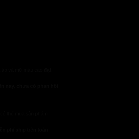
ết áp và mỡ máu cao
đạt
n nay, chưa có phản hồi
 có thể mua sản phẩm
ễn phí ship trên toàn