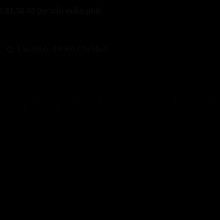
.81.30.70 (tư vấn miễn phí).
, Q. Tân Bình, TP Hồ Chí Minh
hang Thọ
,
Duracore
,
Varilin
,
Herbal Glucoactive
,
Hapanix
,
N
 BEST
,
Jointlab
,
Mikeliks