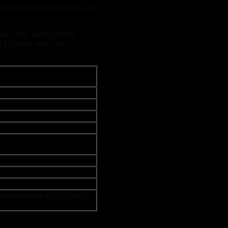
hiệu quả chứng đột quỵ do
iao cảm, làm giãn các
tốt trong việc trấn
lpyrrolidone k30), cồn 96