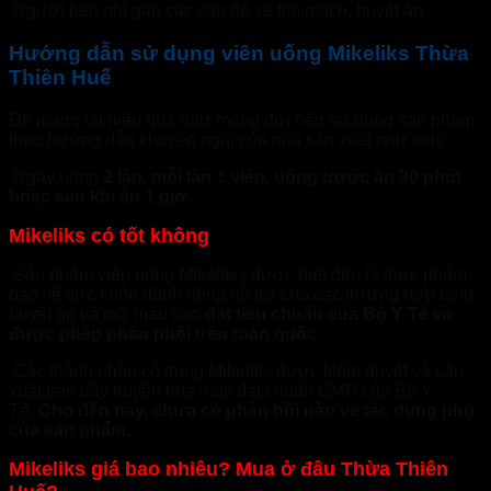
Người béo phì gặp các vấn đề về tim mạch, huyết áp
Hướng dẫn sử dụng viên uống Mikeliks Thừa
Thiên Huế
Để mang lại hiệu quả như mong đợi nên sử dụng sản phẩm
theo hướng dẫn khuyến nghị của nhà sản xuất như sau:
Ngày uống
2 lần, mỗi lần 1 viên, uống trước ăn 30 phút
hoặc sau khi ăn 1 giờ
.
Mikeliks có tốt không
Sản phẩm viên uống Mikelikis được biết đến là thực phẩm
bảo vệ sức khỏe dành riêng hỗ trợ cho các trường hợp tăng
huyết áp và mỡ máu cao
đạt tiêu chuẩn của Bộ Y Tế và
được phép phân phối trên toàn quốc.
Các thành phần có trong Mikeliks được kiểm duyệt và sản
xuất trên dây truyền nhà máy đạt chuẩn GMP của Bộ Y
Tế.
Cho đến nay, chưa có phản hồi nào về tác dụng phụ
của sản phẩm.
Mikeliks giá bao nhiêu? Mua ở đâu Thừa Thiên