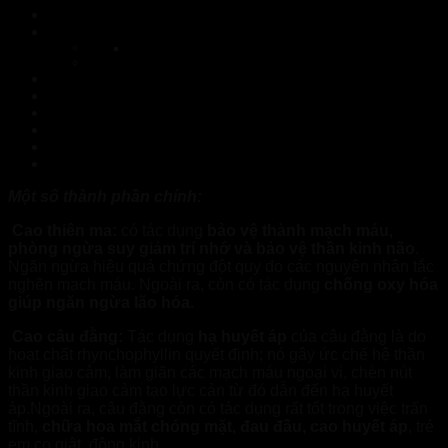
Mikeliks có tốt không
Mikeliks giá bao nhiêu? Mua ở đâu Thừa Thiên Huế?
Nhà Thuốc Tuệ Linh
Xem Thêm Sản Phẩm:
FEEL THE BEST Ninh Bình – Hàng chính hãng
FEEL THE BEST Thái Bình – Hàng chính hãng
FEEL THE BEST Bình Thuận – Hàng chính hãng
Mikeliks Quảng Bình – Hàng chính hãng
Topvizion Plus Yên Bái – Hàng chính hãng
FEEL THE BEST Phú Yên – Hàng chính hãng
Một số thành phần chính:
Cao thiên ma:
có tác dụng
bảo vệ thành mạch máu,
phòng ngừa suy giảm trí nhớ và bảo vệ thần kinh não
.
Ngăn ngừa hiệu quả chứng đột quỵ do các nguyên nhân tắc
nghẽn mạch máu. Ngoài ra, còn có tác dụng
chống oxy hóa
giúp ngăn ngừa lão hóa.
Cao câu đằng:
Tác dụng
hạ huyết áp
của câu đằng là do
hoạt chất rhynchophyllin quyết định; nó gây ức chế hệ thần
kinh giao cảm, làm giãn các mạch máu ngoại vi, chèn nút
thần kinh giao cảm tạo lực cản từ đó dẫn đến hạ huyết
áp.Ngoài ra, câu đằng còn có tác dụng rất tốt trong việc trấn
tĩnh,
chữa hoa mắt chóng mặt, đau đầu, cao huyết áp
, trẻ
em co giật, động kinh..