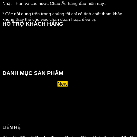
Nhật - Hàn và các nước Châu Âu hàng đầu hiện nay..
* Các nội dung trên trang chúng tôi chỉ có tính chất tham khảo,
không thay thế cho việc chẩn đoán hoặc điều trị.
HỖ TRỢ KHÁCH HÀNG
Hướng dẫn đặt hàng
Chính sách thanh toán
Chính sách đổi trả và hoàn tiền
Chính sách vận chuyển
Kiểm tra đơn đặt hàng
Chính sách bảo mật thông tin
DANH MỤC SẢN PHẨM
Huyết áp và tiểu đường
Hệ tiêu hoá và miễn dịch
Suy giãn tĩnh mạch
Hỗ trợ xương khớp
Sản phẩm tăng cân
Chăm sóc mắt
Giảm mỡ máu
LIÊN HỆ