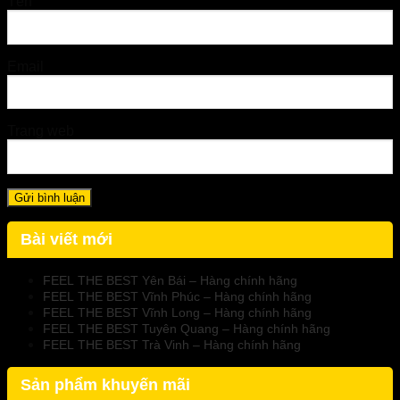
Tên
Email
Trang web
Bài viết mới
FEEL THE BEST Yên Bái – Hàng chính hãng
FEEL THE BEST Vĩnh Phúc – Hàng chính hãng
FEEL THE BEST Vĩnh Long – Hàng chính hãng
FEEL THE BEST Tuyên Quang – Hàng chính hãng
FEEL THE BEST Trà Vinh – Hàng chính hãng
Sản phẩm khuyến mãi