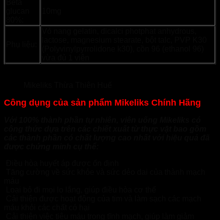
Beta
glucan
10mg
80%:
Vỏ nang gelatin, dicalci photphat anhydrous,
lactose, magnesium stearate, bột talc, PVP K30
Phụ liệu:
(Polyvinylpyrrolidone k30), cồn 96 (ethanol 96)
vừa đủ 1 viên
Mikeliks Thừa Thiên Huế
Công dụng của sản phẩm Mikeliks Chính Hãng
Với 100% thành phần tự nhiên, viên uống Mikeliks có
công thức dựa trên các chiết xuất từ thực vật bao gồm
các thành phần có chất lượng cao nhất với hiệu quả đã
được chứng minh cụ thể:
Điều hòa huyết áp được ổn định
Tăng cường về sức khỏe và sức dẻo dai của thành mạch
máu
Loại bỏ đi mọi lo lắng, giúp điều hòa cơ thể
Cải thiện được hoạt động của tim và làm sạch các mạch
máu khỏi các chất có hại
Cải thiện việc tiêu máu trong tĩnh mạch, giúp làm giảm