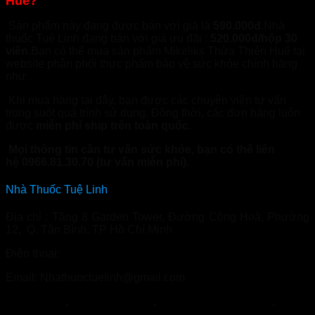
Huế?
Sản phẩm này đang được bán với giá là
590.000đ
.Nhà
thuốc Tuệ Linh đang bán với giá ưu đãi :
520.000đ/hộp 30
viên
.Bạn có thể mua sản phẩm Mikeliks Thừa Thiên Huế tại
website phân phối thực phẩm bảo vệ sức khỏe chính hãng
như
Nhathuoctuelinh.com
Khi mua hàng tại đây, bạn được các chuyên viên tư vấn
trong suốt quá trình sử dụng. Đồng thời, các đơn hàng luôn
được
miễn phí ship trên toàn quốc.
Mọi thông tin cần tư vấn sức khỏe, bạn có thể liên
hệ 0966.81.30.70 (tư vấn miễn phí).
Nhà Thuốc Tuệ Linh
Địa chỉ : Tầng 8 Garden Tower, Đường Cộng Hoà, Phường
12, Q. Tân Bình, TP Hồ Chí Minh
Điện thoại:
0966.81.30.70
Email: Nhathuoctuelinh@gmail.com
NormoVein
,
Topvizion Plus
,
Vương Phế An Plus
,
Khớp
Khang Thọ
,
Duracore
,
Varilin
,
Herbal