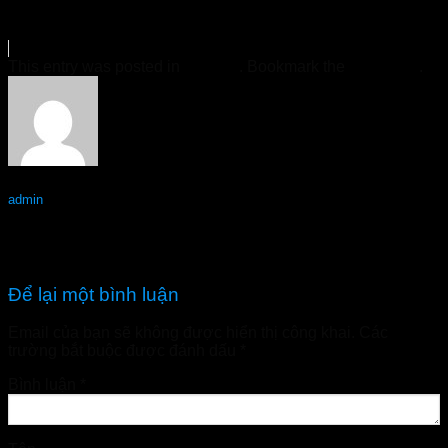
This entry was posted in
Tin Tức
. Bookmark the
permalink
.
admin
Mikeliks Thanh Hóa – Hàng chính hãng
Mikeliks Tiền Giang – Hàng chính hãng
Để lại một bình luận
Email của bạn sẽ không được hiển thị công khai.
Các
trường bắt buộc được đánh dấu
*
Bình luận
*