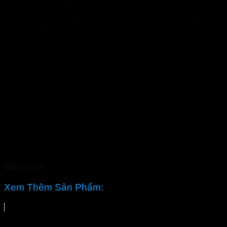
Glucoactive
,
Hapanix
,
Nordisk Urkraft
,
SỦI KHỚP
BOCA
,
Hypercare
,
PENIRUM A+
,
Penirum Pro+
,
FEEL
THE BEST
,
Jointlab
,
Mikeliks
Đánh giá
Xem Thêm Sản Phẩm: