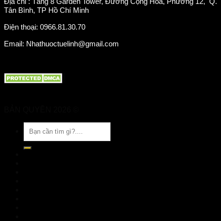
Địa chỉ : Tầng 8 Garden Tower, Đường Cộng Hoà, Phường 12, Q.
Tân Bình, TP Hồ Chí Minh
Điện thoại: 0966.81.30.70
Email: Nhathuoctuelinh@gmail.com
BẢN QUYỀN 2026 ©
Nhà Thuốc Tuệ Linh
Tìm
kiếm:
TRANG CHỦ
GIỚI THIỆU
SẢN PHẨM
TIN TỨC
Đặt hàng
LIÊN HỆ
Đăng nhập
nhathuoctuelinh@gmail.com