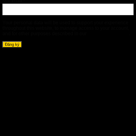
Mật khẩu
*
Your personal data will be used to support your experience
throughout this website, to manage access to your account,
and for other purposes described in our
chính sách riêng tư
.
Đăng ký