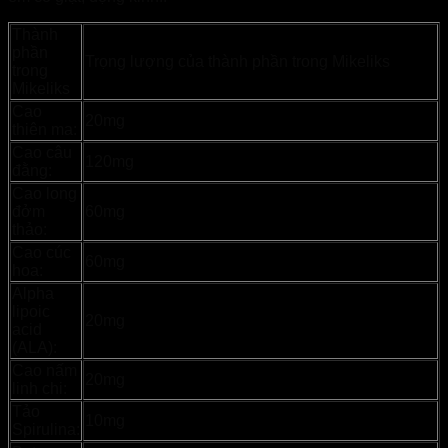
Thành
phần
Trọng lượng của thành phần trong Mikeliks
trong
Mikeliks
Cao
20mg
thiên ma:
Cao câu
120mg
đằng:
Cao long
đởm
60mg
thảo:
Cao cúc
60mg
hoa:
Alpha
lipoic
20mg
acid
(ALA):
Cao nấm
20mg
linh chi:
Tảo
10mg
Spirulina: