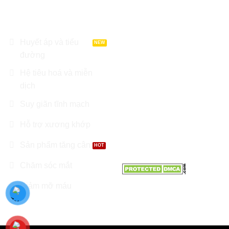
DANH MỤC SẢN
LIÊN HỆ
PHẨM
Địa chỉ : Tầng 8 Garden
Tower, Đường Cộng Hoà,
Huyết áp và tiểu
Phường 12, Q. Tân Bình, TP
đường
Hồ Chí Minh
Hệ tiêu hoá và miễn
Điện thoại: 0966.81.30.70
dịch
Suy giãn tĩnh mạch
Email:
Nhathuoctuelinh@gmail.com
Hỗ trợ xương khớp
Sản phẩm tăng cân
Chăm sóc mắt
Giảm mỡ máu