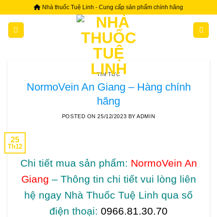
Skip
Nhà thuốc Tuệ Linh - Cung cấp sản phẩm chính hãng
to
content
TIN TỨC
NormoVein An Giang – Hàng chính
hãng
POSTED ON
25/12/2023
BY
ADMIN
25
Th12
Chi tiết mua sản phẩm:
NormoVein An
Giang
– Thông tin chi tiết vui lòng liên
hệ ngay Nhà Thuốc Tuệ Linh qua số
điện thoại:
0966.81.30.70