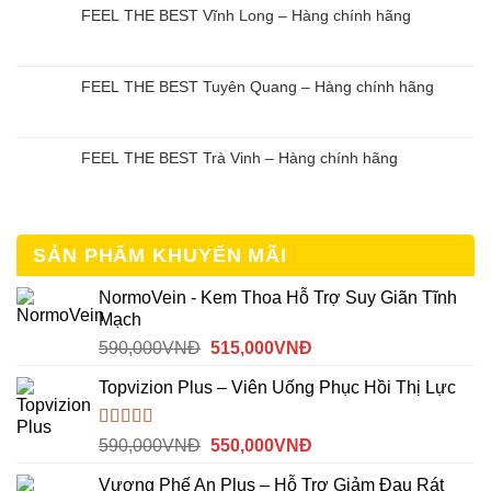
FEEL THE BEST Vĩnh Long – Hàng chính hãng
FEEL THE BEST Tuyên Quang – Hàng chính hãng
FEEL THE BEST Trà Vinh – Hàng chính hãng
SẢN PHẨM KHUYẾN MÃI
NormoVein - Kem Thoa Hỗ Trợ Suy Giãn Tĩnh
Mạch
Giá
Giá
590,000
VNĐ
515,000
VNĐ
gốc
hiện
Topvizion Plus – Viên Uống Phục Hồi Thị Lực
là:
tại
590,000VNĐ.
là:
515,000VNĐ.
Được
Giá
Giá
590,000
VNĐ
550,000
VNĐ
xếp
gốc
hiện
hạng
Vương Phế An Plus – Hỗ Trợ Giảm Đau Rát
là:
tại