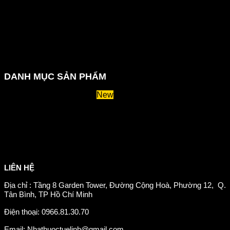
Hướng dẫn đặt hàng
Chính sách thanh toán
Chính sách đổi trả và hoàn tiền
Chính sách vận chuyển
Kiểm tra đơn đặt hàng
Chính sách bảo mật thông tin
DANH MỤC SẢN PHẨM
Huyết áp và tiểu đường
Hệ tiêu hoá và miễn dịch
Suy giãn tĩnh mạch
Hỗ trợ xương khớp
Sản phẩm tăng cân
Chăm sóc mắt
Giảm mỡ máu
LIÊN HỆ
Địa chỉ : Tầng 8 Garden Tower, Đường Cộng Hoà, Phường 12, Q.
Tân Bình, TP Hồ Chí Minh
Điện thoại: 0966.81.30.70
Email: Nhathuoctuelinh@gmail.com