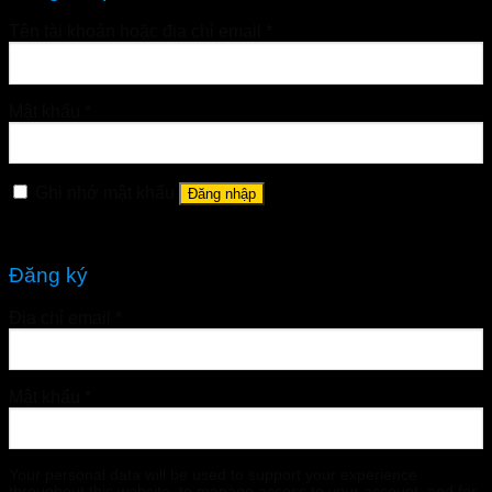
Tên tài khoản hoặc địa chỉ email
*
Mật khẩu
*
Ghi nhớ mật khẩu
Đăng nhập
Quên mật khẩu?
Đăng ký
Địa chỉ email
*
Mật khẩu
*
Your personal data will be used to support your experience
throughout this website, to manage access to your account, and for