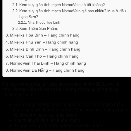
Giỏ hàng
Kem suy giãn tĩnh mạch NormoVein có tốt không?
Kem suy giãn tĩnh mạch NormoVein giá bao nhiêu? Mua ở đâu
Chưa có sản phẩm trong giỏ hàng.
Lạng Sơn?
Nhà Thuốc Tuệ Linh
Xem Thêm Sản Phẩm:
Mikeliks Hòa Bình – Hàng chính hãng
Mikeliks Phú Yên – Hàng chính hãng
Mikeliks Bình Định – Hàng chính hãng
Mikeliks Cần Thơ – Hàng chính hãng
NormoVein Thái Bình – Hàng chính hãng
NormoVein Đà Nẵng – Hàng chính hãng
Từ các thành phần từ thảo dược thiên nhiên đã được kể
trên, NormoVein sẽ mang lại cho người dùng công dụng
chính như sau:
Giúp tăng cường chức năng của các mao mạch máu,
giúp máu lưu thông tốt hơn. Phục hồi chức năng thành
từ đó giảm nguy cơ mắc bệnh
Cải thiện độ đàn hồi khỏe mạnh
Tăng cường và thắt chặt một cách tự nhiên
Hỗ trợ giảm đau, giảm thiểu các vấn đề nặng chân,