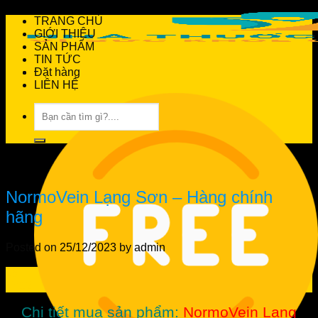
TRANG CHỦ
GIỚI THIỆU
SẢN PHẨM
TIN TỨC
Đặt hàng
LIÊN HỆ
Tìm
kiếm:
Tin Tức
NormoVein Lạng Sơn – Hàng chính
hãng
Posted on
25/12/2023
by
admin
25
Th12
Chi tiết mua sản phẩm:
NormoVein Lạng