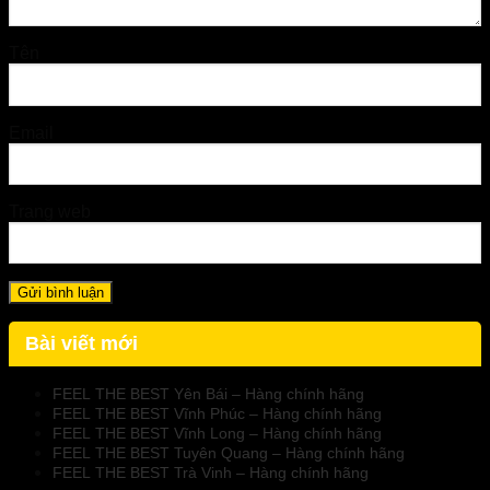
Tên
Email
Trang web
Bài viết mới
FEEL THE BEST Yên Bái – Hàng chính hãng
FEEL THE BEST Vĩnh Phúc – Hàng chính hãng
FEEL THE BEST Vĩnh Long – Hàng chính hãng
FEEL THE BEST Tuyên Quang – Hàng chính hãng
FEEL THE BEST Trà Vinh – Hàng chính hãng