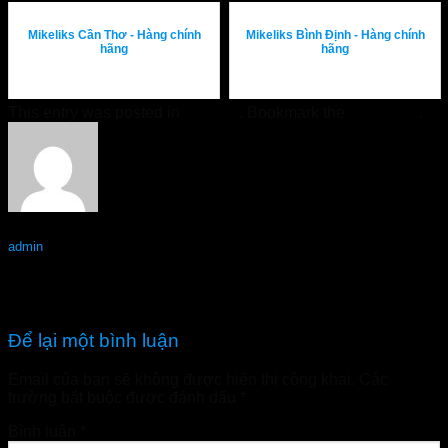
Mikeliks Cần Thơ - Hàng chính
Mikeliks Bình Định - Hàng chính
hãng
hãng
This entry was posted in
Tin Tức
. Bookmark the
permalink
.
admin
NormoVein Lai Châu – Hàng chính hãng
NormoVein Lào Cai – Hàng chính hãng
Để lại một bình luận
Email của bạn sẽ không được hiển thị công khai.
Các
trường bắt buộc được đánh dấu
*
Bình luận
*