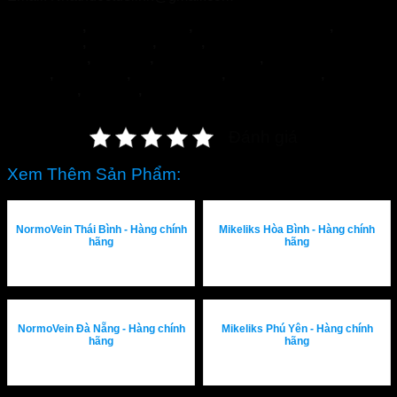
NormoVein
,
Topvizion Plus
,
Vương Phế An Plus
,
Khớp
Khang Thọ
,
Duracore
,
Varilin
,
Herbal
Glucoactive
,
Hapanix
,
Nordisk Urkraft
,
SỦI KHỚP
BOCA
,
Hypercare
,
PENIRUM A+
,
Penirum Pro+
,
FEEL
THE BEST
,
Jointlab
,
Mikeliks
Đánh giá
Xem Thêm Sản Phẩm:
NormoVein Thái Bình - Hàng chính
Mikeliks Hòa Bình - Hàng chính
hãng
hãng
NormoVein Đà Nẵng - Hàng chính
Mikeliks Phú Yên - Hàng chính
hãng
hãng