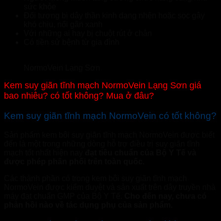
sức khỏe
Đối tượng bị dây thần kinh dạng nhện hoặc sọc gây
khó chịu, nổi gân xanh
Với những ai hay bị chuột rút ở chân
Có tiền sử bệnh từ gia đình
NormoVein Lạng Sơn
Kem suy giãn tĩnh mạch NormoVein Lạng Sơn giá
bao nhiêu? có tốt không? Mua ở đâu?
Kem suy giãn tĩnh mạch NormoVein có tốt không?
Sản phẩm kem bôi suy giãn tĩnh mạch NormoVein được biết
đến là một trong những dòng hỗ trợ điều trị suy giãn tĩnh
mạch tốt nhất hiện nay
đạt tiêu chuẩn của Bộ Y Tế và
được phép phân phối trên toàn quốc.
Các thành phần có trong kem bôi suy giãn tĩnh mạch
NormoVein được kiểm duyệt và sản xuất trên dây truyền nhà
máy đạt chuẩn GMP của Bộ Y Tế.
Cho đến nay, chưa có
phản hồi nào về tác dụng phụ của sản phẩm.