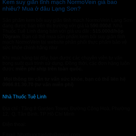
Kem suy giãn tĩnh mạch NormoVein giá bao
nhiêu? Mua ở đâu Lạng Sơn?
Sản phẩm kem bôi suy giãn tĩnh mạch NormoVein Lạng Sơn
đang được bán trên thị trường với giá là
590.000đ
. Nhà
Thuốc Tuệ Linh đang bán với giá ưu đãi :
515.000đ/hộp
70gram
. Bạn có thể mua sản phẩm kem bôi suy giãn tĩnh
mạch NormoVein tại website phân phối thực phẩm bảo vệ
sức khỏe chính hãng như
nhathuoctuelinh.com
Khi mua hàng tại đây, bạn được các chuyên viên tư vấn
trong suốt quá trình sử dụng. Đồng thời, các đơn hàng luôn
được
miễn phí ship trên toàn quốc.
Mọi thông tin cần tư vấn sức khỏe, bạn có thể liên hệ
0966.81.30.70 (tư vấn miễn phí)
Nhà Thuốc Tuệ Linh
Địa chỉ : Tầng 8 Garden Tower, Đường Cộng Hoà, Phường
12, Q. Tân Bình, TP Hồ Chí Minh
Điện thoại:
0966.81.30.70
Email: Nhathuoctuelinh@gmail.com