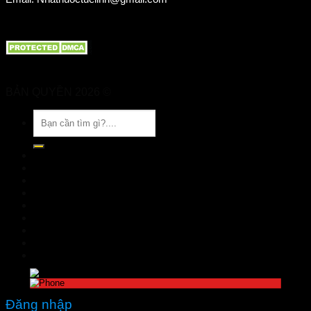
BẢN QUYỀN 2026 ©
Nhà Thuốc Tuệ Linh
Tìm
kiếm:
TRANG CHỦ
GIỚI THIỆU
SẢN PHẨM
TIN TỨC
Đặt hàng
LIÊN HỆ
Đăng nhập
nhathuoctuelinh@gmail.com
Đăng nhập