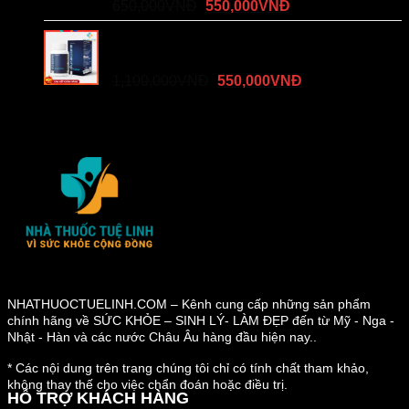
Giá
Giá
650,000
VNĐ
550,000
VNĐ
gốc
hiện
Duracore - Viên Uống Tăng Cường Kích
là:
tại
Thước "Cậu Nhỏ"
650,000VNĐ.
là:
Giá
Giá
1,100,000
VNĐ
550,000
VNĐ
550,000VNĐ.
gốc
hiện
là:
tại
1,100,000VNĐ.
là:
550,000VNĐ.
NHATHUOCTUELINH.COM – Kênh cung cấp những sản phẩm
chính hãng về SỨC KHỎE – SINH LÝ- LÀM ĐẸP đến từ Mỹ - Nga -
Nhật - Hàn và các nước Châu Âu hàng đầu hiện nay..
* Các nội dung trên trang chúng tôi chỉ có tính chất tham khảo,
không thay thế cho việc chẩn đoán hoặc điều trị.
HỖ TRỢ KHÁCH HÀNG