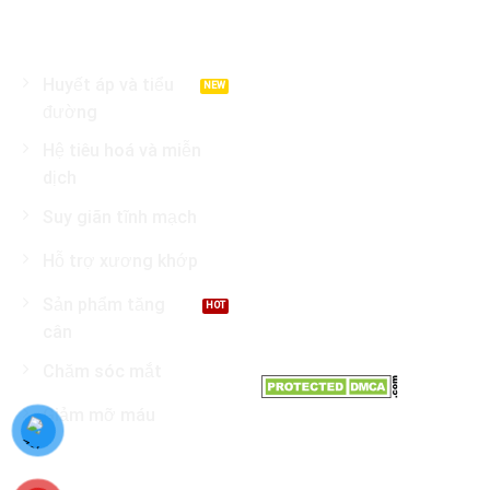
DANH MỤC SẢN PHẨM
LIÊN HỆ
Địa chỉ : Tầng 8 Garden
Huyết áp và tiểu
Tower, Đường Cộng Hoà,
đường
Phường 12, Q. Tân Bình, TP
Hệ tiêu hoá và miễn
Hồ Chí Minh
dịch
Điện thoại: 0966.81.30.70
Suy giãn tĩnh mạch
Email:
Hỗ trợ xương khớp
Nhathuoctuelinh@gmail.com
Sản phẩm tăng
cân
Chăm sóc mắt
Giảm mỡ máu