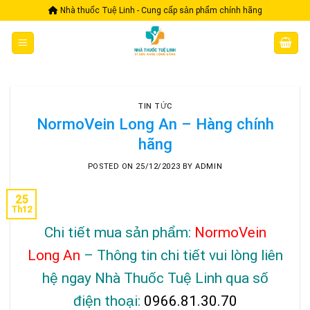
Skip
Nhà thuốc Tuệ Linh - Cung cấp sản phẩm chính hãng
to
content
TIN TỨC
NormoVein Long An – Hàng chính
hãng
POSTED ON
25/12/2023
BY
ADMIN
25
Th12
Chi tiết mua sản phẩm:
NormoVein
Long An
– Thông tin chi tiết vui lòng liên
hệ ngay Nhà Thuốc Tuệ Linh qua số
điện thoại:
0966.81.30.70