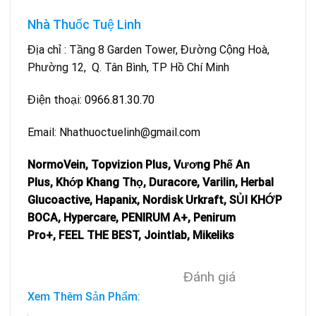
Nhà Thuốc Tuệ Linh
Địa chỉ : Tầng 8 Garden Tower, Đường Cộng Hoà,
Phường 12, Q. Tân Bình, TP Hồ Chí Minh
Điện thoại:
0966.81.30.70
Email: Nhathuoctuelinh@gmail.com
NormoVein
,
Topvizion Plus
,
Vương Phế An
Plus
,
Khớp Khang Thọ
,
Duracore
,
Varilin
,
Herbal
Glucoactive
,
Hapanix
,
Nordisk Urkraft
,
SỦI KHỚP
BOCA
,
Hypercare
,
PENIRUM A+
,
Penirum
Pro+
,
FEEL THE BEST
,
Jointlab
,
Mikeliks
Đánh giá
Xem Thêm Sản Phẩm: