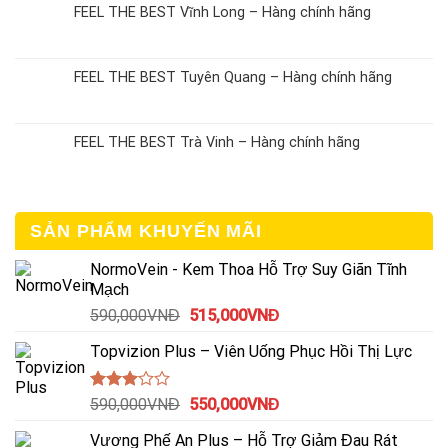
FEEL THE BEST Vĩnh Long – Hàng chính hãng
FEEL THE BEST Tuyên Quang – Hàng chính hãng
FEEL THE BEST Trà Vinh – Hàng chính hãng
SẢN PHẨM KHUYẾN MÃI
NormoVein - Kem Thoa Hỗ Trợ Suy Giãn Tĩnh
Mạch
Giá
Giá
590,000
VNĐ
515,000
VNĐ
gốc
hiện
Topvizion Plus – Viên Uống Phục Hồi Thị Lực
là:
tại
590,000VNĐ.
là:
515,000VNĐ.
Được
Giá
Giá
590,000
VNĐ
550,000
VNĐ
xếp
gốc
hiện
hạng
Vương Phế An Plus – Hỗ Trợ Giảm Đau Rát
là:
tại