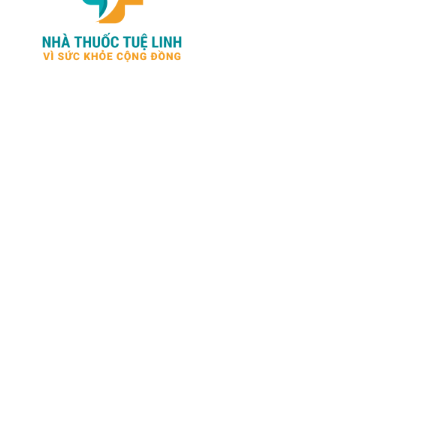
Chính sách thanh toán
Chính sách đổi trả và
hoàn tiền
NHATHUOCTUELINH.COM –
Chính sách vận chuyển
Kênh cung cấp những sản
phẩm chính hãng về SỨC
Kiểm tra đơn đặt hàng
KHỎE – SINH LÝ- LÀM ĐẸP
Chính sách bảo mật
đến từ Mỹ - Nga - Nhật - Hàn
thông tin
và các nước Châu Âu hàng đầu
hiện nay..
* Các nội dung trên trang
chúng tôi chỉ có tính chất
tham khảo, không thay thế
cho việc chẩn đoán hoặc điều
trị.