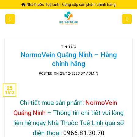
Skip
Nhà thuốc Tuệ Linh - Cung cấp sản phẩm chính hãng
to
content
TIN TỨC
NormoVein Quảng Ninh – Hàng
chính hãng
POSTED ON
25/12/2023
BY
ADMIN
25
Th12
Chi tiết mua sản phẩm:
NormoVein
Quảng Ninh
– Thông tin chi tiết vui lòng
liên hệ ngay Nhà Thuốc Tuệ Linh qua số
điện thoại:
0966.81.30.70