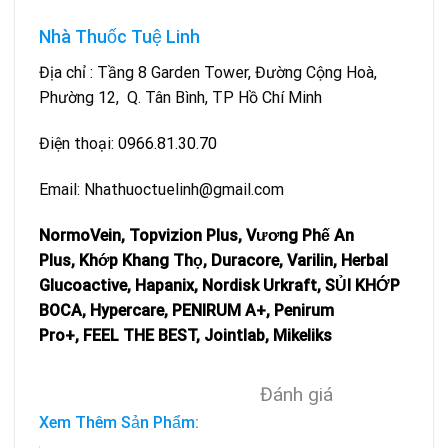
Nhà Thuốc Tuệ Linh
Địa chỉ : Tầng 8 Garden Tower, Đường Cộng Hoà,
Phường 12, Q. Tân Bình, TP Hồ Chí Minh
Điện thoại:
0966.81.30.70
Email: Nhathuoctuelinh@gmail.com
NormoVein
,
Topvizion Plus
,
Vương Phế An
Plus
,
Khớp Khang Thọ
,
Duracore
,
Varilin
,
Herbal
Glucoactive
,
Hapanix
,
Nordisk Urkraft
,
SỦI KHỚP
BOCA
,
Hypercare
,
PENIRUM A+
,
Penirum
Pro+
,
FEEL THE BEST
,
Jointlab
,
Mikeliks
Đánh giá
Xem Thêm Sản Phẩm: