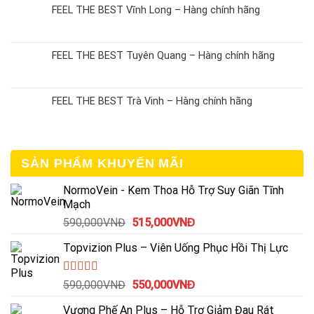
FEEL THE BEST Vĩnh Long – Hàng chính hãng
FEEL THE BEST Tuyên Quang – Hàng chính hãng
FEEL THE BEST Trà Vinh – Hàng chính hãng
SẢN PHẨM KHUYẾN MÃI
NormoVein - Kem Thoa Hỗ Trợ Suy Giãn Tĩnh
Mạch
Giá
Giá
590,000
VNĐ
515,000
VNĐ
gốc
hiện
Topvizion Plus – Viên Uống Phục Hồi Thị Lực
là:
tại
590,000VNĐ.
là:
515,000VNĐ.
Được
Giá
Giá
590,000
VNĐ
550,000
VNĐ
xếp
gốc
hiện
hạng
Vương Phế An Plus – Hỗ Trợ Giảm Đau Rát
là:
tại