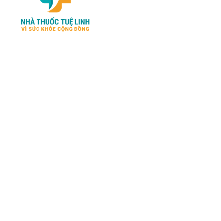
Chính sách thanh toán
Chính sách đổi trả và
hoàn tiền
NHATHUOCTUELINH.COM –
Chính sách vận chuyển
Kênh cung cấp những sản
phẩm chính hãng về SỨC
Kiểm tra đơn đặt hàng
KHỎE – SINH LÝ- LÀM ĐẸP
Chính sách bảo mật
đến từ Mỹ - Nga - Nhật - Hàn
thông tin
và các nước Châu Âu hàng đầu
hiện nay..
* Các nội dung trên trang
chúng tôi chỉ có tính chất
tham khảo, không thay thế
cho việc chẩn đoán hoặc điều
trị.