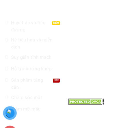
DANH MỤC SẢN PHẨM
LIÊN HỆ
Địa chỉ : Tầng 8 Garden
Huyết áp và tiểu
Tower, Đường Cộng Hoà,
đường
Phường 12, Q. Tân Bình, TP
Hệ tiêu hoá và miễn
Hồ Chí Minh
dịch
Điện thoại: 0966.81.30.70
Suy giãn tĩnh mạch
Email:
Hỗ trợ xương khớp
Nhathuoctuelinh@gmail.com
Sản phẩm tăng
cân
Chăm sóc mắt
Giảm mỡ máu