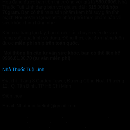
Hóa đang được bán trên thị trường với giá là
590.000đ
. Nhà
Thuốc Tuệ Linh đang bán với giá ưu đãi :
515.000đ/hộp
70gram
. Bạn có thể mua sản phẩm kem bôi suy giãn tĩnh
mạch NormoVein tại website phân phối thực phẩm bảo vệ
sức khỏe chính hãng như
nhathuoctuelinh.com
Khi mua hàng tại đây, bạn được các chuyên viên tư vấn
trong suốt quá trình sử dụng. Đồng thời, các đơn hàng luôn
được
miễn phí ship trên toàn quốc.
Mọi thông tin cần tư vấn sức khỏe, bạn có thể liên hệ
0966.81.30.70 (tư vấn miễn phí)
Nhà Thuốc Tuệ Linh
Địa chỉ : Tầng 8 Garden Tower, Đường Cộng Hoà, Phường
12, Q. Tân Bình, TP Hồ Chí Minh
Điện thoại:
0966.81.30.70
Email: Nhathuoctuelinh@gmail.com
NormoVein
,
Topvizion Plus
,
Vương Phế An Plus
,
Khớp
Khang Thọ
,
Duracore
,
Varilin
,
Herbal
Glucoactive
,
Hapanix
,
Nordisk Urkraft
,
SỦI KHỚP