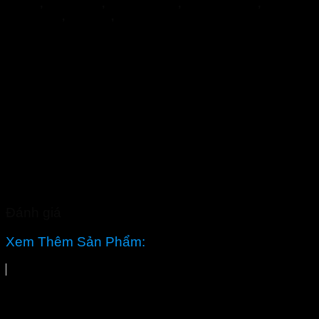
BOCA
,
Hypercare
,
PENIRUM A+
,
Penirum Pro+
,
FEEL
THE BEST
,
Jointlab
,
Mikeliks
Đánh giá
Xem Thêm Sản Phẩm: