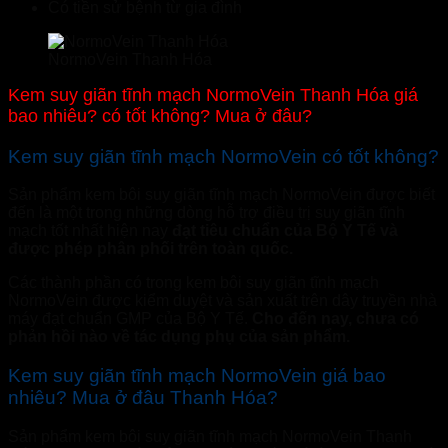
Có tiền sử bệnh từ gia đình
NormoVein Thanh Hóa
Kem suy giãn tĩnh mạch NormoVein Thanh Hóa giá
bao nhiêu? có tốt không? Mua ở đâu?
Kem suy giãn tĩnh mạch NormoVein có tốt không?
Sản phẩm kem bôi suy giãn tĩnh mạch NormoVein được biết
đến là một trong những dòng hỗ trợ điều trị suy giãn tĩnh
mạch tốt nhất hiện nay
đạt tiêu chuẩn của Bộ Y Tế và
được phép phân phối trên toàn quốc.
Các thành phần có trong kem bôi suy giãn tĩnh mạch
NormoVein được kiểm duyệt và sản xuất trên dây truyền nhà
máy đạt chuẩn GMP của Bộ Y Tế.
Cho đến nay, chưa có
phản hồi nào về tác dụng phụ của sản phẩm.
Kem suy giãn tĩnh mạch NormoVein giá bao
nhiêu? Mua ở đâu Thanh Hóa?
Sản phẩm kem bôi suy giãn tĩnh mạch NormoVein Thanh