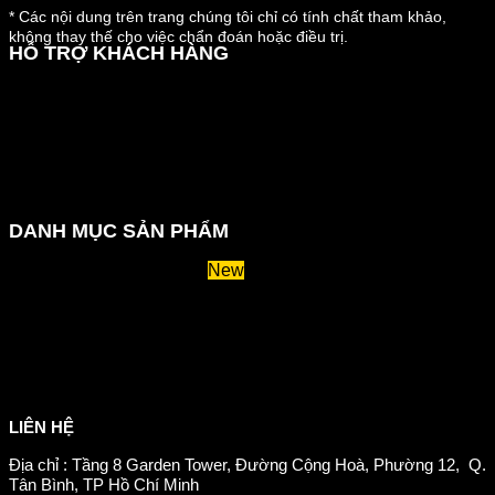
* Các nội dung trên trang chúng tôi chỉ có tính chất tham khảo,
không thay thế cho việc chẩn đoán hoặc điều trị.
HỖ TRỢ KHÁCH HÀNG
Hướng dẫn đặt hàng
Chính sách thanh toán
Chính sách đổi trả và hoàn tiền
Chính sách vận chuyển
Kiểm tra đơn đặt hàng
Chính sách bảo mật thông tin
DANH MỤC SẢN PHẨM
Huyết áp và tiểu đường
Hệ tiêu hoá và miễn dịch
Suy giãn tĩnh mạch
Hỗ trợ xương khớp
Sản phẩm tăng cân
Chăm sóc mắt
Giảm mỡ máu
LIÊN HỆ
Địa chỉ : Tầng 8 Garden Tower, Đường Cộng Hoà, Phường 12, Q.
Tân Bình, TP Hồ Chí Minh