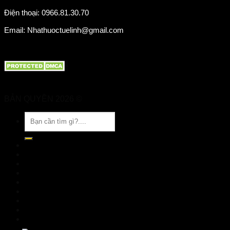
Điện thoại: 0966.81.30.70
Email: Nhathuoctuelinh@gmail.com
BẢN QUYỀN 2026 ©
Nhà Thuốc Tuệ Linh
Tìm
kiếm:
TRANG CHỦ
GIỚI THIỆU
SẢN PHẨM
TIN TỨC
Đặt hàng
LIÊN HỆ
Đăng nhập
nhathuoctuelinh@gmail.com