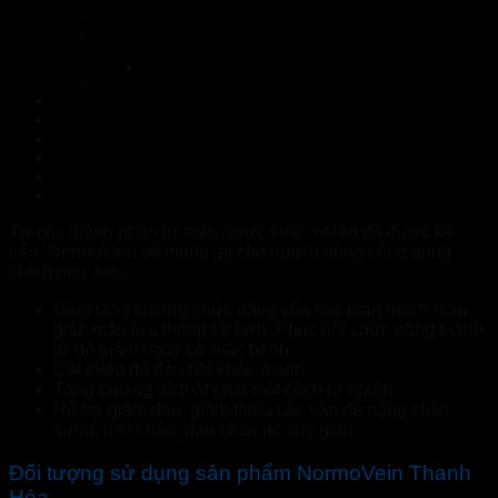
nhiêu? có tốt không? Mua ở đâu?
Kem suy giãn tĩnh mạch NormoVein có tốt không?
Kem suy giãn tĩnh mạch NormoVein giá bao nhiêu? Mua
ở đâu Thanh Hóa?
Nhà Thuốc Tuệ Linh
Xem Thêm Sản Phẩm:
Mikeliks Lào Cai – Hàng chính hãng
Topvizion Plus Hà Tĩnh – Hàng chính hãng
Topvizion Plus Tây Ninh – Hàng chính hãng
FEEL THE BEST Tây Ninh – Hàng chính hãng
NormoVein Hà Giang – Hàng chính hãng
NormoVein Hưng Yên – Hàng chính hãng
Từ các thành phần từ thảo dược thiên nhiên đã được kể
trên, NormoVein sẽ mang lại cho người dùng công dụng
chính như sau:
Giúp tăng cường chức năng của các mao mạch máu,
giúp máu lưu thông tốt hơn. Phục hồi chức năng thành
từ đó giảm nguy cơ mắc bệnh
Cải thiện độ đàn hồi khỏe mạnh
Tăng cường và thắt chặt một cách tự nhiên
Hỗ trợ giảm đau, giảm thiểu các vấn đề nặng chân,
sưng, mỏi chân, đau chân do suy giãn
Đối tượng sử dụng sản phẩm NormoVein Thanh
Hóa