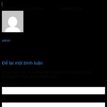
This entry was posted in
Tin Tức
. Bookmark the
permalink
.
admin
NormoVein Thái Nguyên – Hàng chính hãng
NormoVein Thừa Thiên Huế – Hàng chính hãng
Để lại một bình luận
Email của bạn sẽ không được hiển thị công khai.
Các
trường bắt buộc được đánh dấu
*
Bình luận
*
Tên