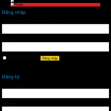
Đăng nhập
Tên tài khoản hoặc địa chỉ email
*
Mật khẩu
*
Ghi nhớ mật khẩu
Đăng nhập
Quên mật khẩu?
Đăng ký
Địa chỉ email
*
Mật khẩu
*