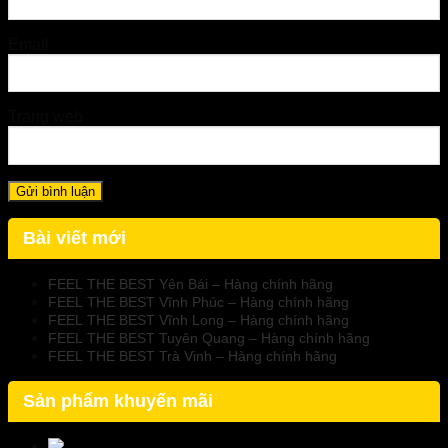
Email
Trang web
Bài viết mới
FEEL THE BEST Yên Bái – Hàng chính hãng
FEEL THE BEST Vĩnh Phúc – Hàng chính hãng
FEEL THE BEST Vĩnh Long – Hàng chính hãng
FEEL THE BEST Tuyên Quang – Hàng chính hãng
FEEL THE BEST Trà Vinh – Hàng chính hãng
Sản phẩm khuyến mãi
NormoVein - Kem Thoa Hỗ Trợ Suy Giãn