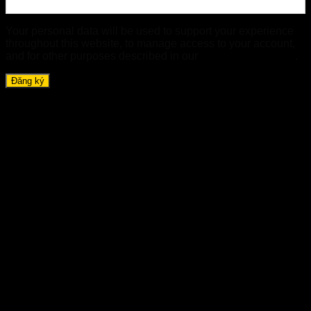
Your personal data will be used to support your experience
throughout this website, to manage access to your account,
and for other purposes described in our
chính sách riêng tư
.
Đăng ký