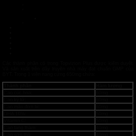
Topvizion Plus
Topvizion Plus có tốt không? có an toàn không?
Topvizion Plus Quảng Nam có giá bao nhiêu? mua ở
đâu?
Nhà Thuốc Tuệ Linh
Xem Thêm Sản Phẩm:
NormoVein Bạc Liêu – Hàng chính hãng
Mikeliks Hà Giang – Hàng chính hãng
NormoVein Quảng Trị – Hàng chính hãng
NormoVein Thanh Hóa – Hàng chính hãng
FEEL THE BEST Cà Mau – Hàng chính hãng
Topvizion Plus Kon Tum – Hàng chính hãng
Các thành phần có trong Topvizion Plus được kiểm duyệt.
Và sản xuất trên dây truyền nhà máy đạt chuẩn GMP của
BYT. Trong 1 viên nang cứng 650mg chứa:
Thành phần
Hàm lượng
Cao cúc hoa:
60mg
Cao kỷ tử:
60mg
Cao mẫu đơn bì:
60mg
DHA 10%:
50mg
Vitamin C:
50mg
Cao tang thầm:
40mg
Cao sơn thù:
40mg