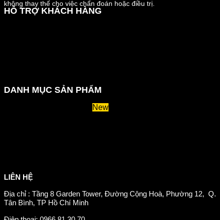
không thay thế cho việc chẩn đoán hoặc điều trị.
HỖ TRỢ KHÁCH HÀNG
Hướng dẫn đặt hàng
Chính sách thanh toán
Chính sách đổi trả và hoàn tiền
Chính sách vận chuyển
Kiểm tra đơn đặt hàng
Chính sách bảo mật thông tin
DANH MỤC SẢN PHẨM
Huyết áp và tiểu đường
Hệ tiêu hoá và miễn dịch
Suy giãn tĩnh mạch
Hỗ trợ xương khớp
Sản phẩm tăng cân
Chăm sóc mắt
Giảm mỡ máu
LIÊN HỆ
Địa chỉ : Tầng 8 Garden Tower, Đường Cộng Hoà, Phường 12, Q.
Tân Bình, TP Hồ Chí Minh
Điện thoại: 0966.81.30.70