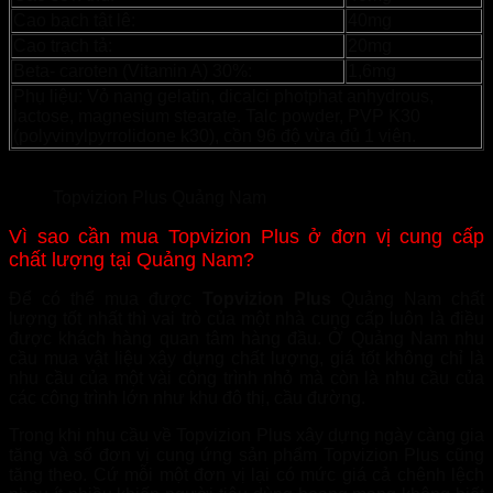
Cao bạch tật lê:
40mg
Cao trạch tả:
20mg
Beta- caroten (Vitamin A) 30%:
1,6mg
Phụ liệu: Vỏ nang gelatin, dicalci photphat anhydrous,
lactose, magnesium stearate. Talc powder, PVP K30
(polyvinylpyrrolidone k30), cồn 96 độ vừa đủ 1 viên.
Topvizion Plus Quảng Nam
Vì sao cần mua Topvizion Plus ở đơn vị cung cấp
chất lượng tại Quảng Nam?
Để có thể mua được
Topvizion Plus
Quảng Nam chất
lượng tốt nhất thì vai trò của một nhà cung cấp luôn là điều
được khách hàng quan tâm hàng đầu. Ở Quảng Nam nhu
cầu mua vật liệu xây dựng chất lượng, giá tốt không chỉ là
nhu cầu của một vài công trình nhỏ mà còn là nhu cầu của
các công trình lớn như khu đô thị, cầu đường.
Trong khi nhu cầu về Topvizion Plus xây dựng ngày càng gia
tăng và số đơn vị cung ứng sản phẩm Topvizion Plus cũng
tăng theo. Cứ mỗi một đơn vị lại có mức giá cả chênh lệch