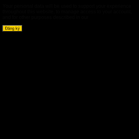
Your personal data will be used to support your experience
throughout this website, to manage access to your account,
and for other purposes described in our
chính sách riêng tư
.
Đăng ký