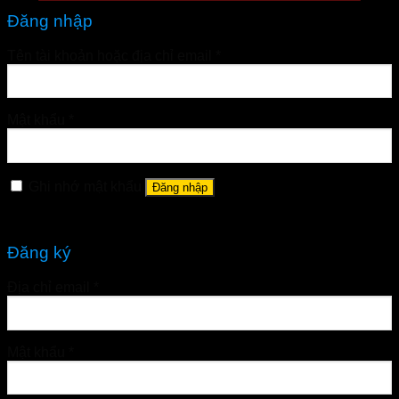
Đăng nhập
Tên tài khoản hoặc địa chỉ email
*
Mật khẩu
*
Ghi nhớ mật khẩu
Đăng nhập
Quên mật khẩu?
Đăng ký
Địa chỉ email
*
Mật khẩu
*