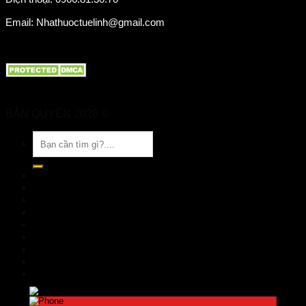
Email: Nhathuoctuelinh@gmail.com
BẢN QUYỀN 2026 ©
Nhà Thuốc Tuệ Linh
Tìm
kiếm:
TRANG CHỦ
GIỚI THIỆU
SẢN PHẨM
TIN TỨC
Đặt hàng
LIÊN HỆ
Đăng nhập
nhathuoctuelinh@gmail.com