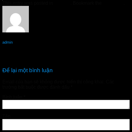
This entry was posted in
Tin Tức
. Bookmark the
permalink
.
admin
Topvizion Plus Quảng Bình – Hàng chính hãng
Topvizion Plus Quảng Ngãi – Hàng chính hãng
Để lại một bình luận
Email của bạn sẽ không được hiển thị công khai.
Các
trường bắt buộc được đánh dấu
*
Bình luận
*
Tên