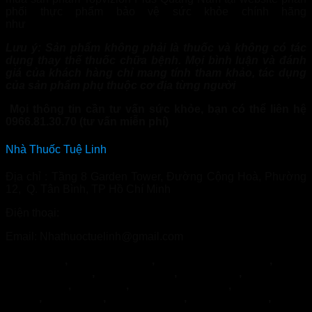
phối thực phẩm bảo vệ sức khỏe chính hãng
như
Nhathuoctuelinh.com
Lưu ý: Sản phẩm không phải là thuốc và không có tác
dụng thay thế thuốc chữa bệnh. Mọi bình luận và đánh
giá của khách hàng chỉ mang tính tham khảo, tác dụng
của sản phẩm phụ thuộc cơ địa từng người
Mọi thông tin cần tư vấn sức khỏe, bạn có thể liên hệ
0966.81.30.70 (tư vấn miễn phí)
Nhà Thuốc Tuệ Linh
Địa chỉ : Tầng 8 Garden Tower, Đường Cộng Hoà, Phường
12, Q. Tân Bình, TP Hồ Chí Minh
Điện thoại:
0966.81.30.70
Email: Nhathuoctuelinh@gmail.com
NormoVein
,
Topvizion Plus
,
Vương Phế An Plus
,
Khớp
Khang Thọ
,
Duracore
,
Varilin
,
Herbal
Glucoactive
,
Hapanix
,
Nordisk Urkraft
,
SỦI KHỚP
BOCA
,
Hypercare
,
PENIRUM A+
,
Penirum Pro+
,
FEEL
THE BEST
,
Jointlab
,
Mikeliks