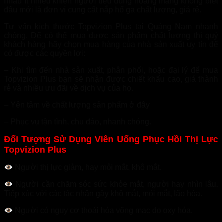
nhau ít nhiều khiến người tiêu dùng hoang mang không biết
đâu mới là đơn vị cung cất nắp hố ga chất lượng, giá rẻ.
Tư vấn kích thước Topvizion Plus tại Quảng Nam nhanh
chóng. Để có thể mua được sản phẩm chất lượng thì quý
khách hàng hãy chọn mua hàng của nhà sản xuất uy tín để
có được các quyền lợi:
– Khi tìm đến nhà sản xuất, phân phối, hoặc đại lý để mua
Topvizion Plus bạn sẽ nhận được chiết khấu cao, giá thành
rẻ và nhiều ưu đãi về dịch vụ của họ.
– Yên tâm về chất lượng sản phẩm ở đây
– Phục vụ tận tình, chu đáo, nhanh chóng.
Đối Tượng Sử Dụng Viên Uống Phục Hồi Thị Lực
Topvizion Plus
Người thị lực giảm, hay mỏi mắt, khô mắt.
Người cần chăm sóc sức khỏe mắt, người hay nhìn lâu.
Tiếp xúc với các tác nhân gây khô mắt, mỏi mắt, lão hóa.
Người có nguy cơ thoái hóa võng mạc do oxy hóa.