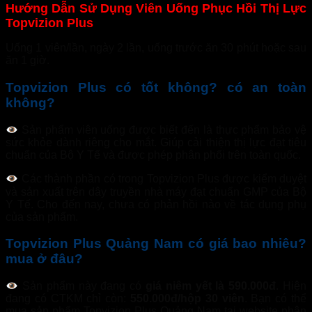
Hướng Dẫn Sử Dụng Viên Uống Phục Hồi Thị Lực
Topvizion Plus
Uống 1 viên/lần, ngày 2 lần, uống trước ăn 30 phút hoặc sau
ăn 1 giờ.
Topvizion Plus có tốt không? có an toàn
không?
Sản phẩm viên uống được biết đến là thực phẩm bảo vệ
sức khỏe dành riêng cho mắt. Giúp cải thiện thị lực đạt tiêu
chuẩn của Bộ Y Tế và được phép phân phối trên toàn quốc.
Các thành phần có trong Topvizion Plus được kiểm duyệt
và sản xuất trên dây truyền nhà máy đạt chuẩn GMP của Bộ
Y Tế. Cho đến nay, chưa có phản hồi nào về tác dụng phụ
của sản phẩm.
Topvizion Plus Quảng Nam có giá bao nhiêu?
mua ở đâu?
Sản phẩm này đang có
giá niêm yết là 590.000đ
. Hiện
đang có CTKM chỉ còn:
550.000đ/hộp 30 viên
. Bạn có thể
mua sản phẩm Topvizion Plus Quảng Nam tại website phân