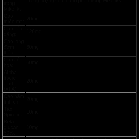
Trọng lượng của thành phần trong Mikeliks
trong
Mikeliks
Cao
20mg
thiên ma:
Cao câu
120mg
đằng:
Cao long
đởm
60mg
thảo:
Cao cúc
60mg
hoa:
Alpha
lipoic
20mg
acid
(ALA):
Cao nấm
20mg
linh chi:
Tảo
10mg
Spirulina:
Beta
glucan
10mg
80%: