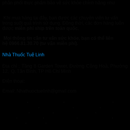
phân phối thực phẩm bảo vệ sức khỏe chính hãng như
Nhathuoctuelinh.com
Khi mua hàng tại đây, bạn được các chuyên viên tư vấn
trong suốt quá trình sử dụng. Đồng thời, các đơn hàng luôn
được
miễn phí ship trên toàn quốc.
Mọi thông tin cần tư vấn sức khỏe, bạn có thể liên
hệ 0966.81.30.70 (tư vấn miễn phí).
Nhà Thuốc Tuệ Linh
Địa chỉ : Tầng 8 Garden Tower, Đường Cộng Hoà, Phường
12, Q. Tân Bình, TP Hồ Chí Minh
Điện thoại:
0966.81.30.70
Email: Nhathuoctuelinh@gmail.com
NormoVein
,
Topvizion Plus
,
Vương Phế An Plus
,
Khớp
Khang Thọ
,
Duracore
,
Varilin
,
Herbal
Glucoactive
,
Hapanix
,
Nordisk Urkraft
,
SỦI KHỚP
BOCA
,
Hypercare
,
PENIRUM A+
,
Penirum Pro+
,
FEEL
THE BEST
,
Jointlab
,
Mikeliks