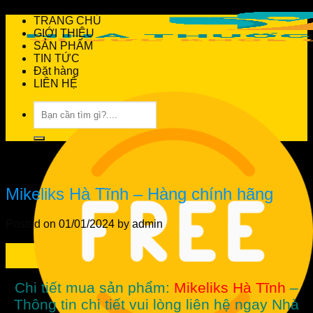
TRANG CHỦ
GIỚI THIỆU
SẢN PHẨM
TIN TỨC
Đặt hàng
LIÊN HỆ
Tìm
kiếm:
Tin Tức
Mikeliks Hà Tĩnh – Hàng chính hãng
Posted on
01/01/2024
by
admin
01
Th1
Chi tiết mua sản phẩm:
Mikeliks Hà Tĩnh
–
Thông tin chi tiết vui lòng liên hệ ngay Nhà