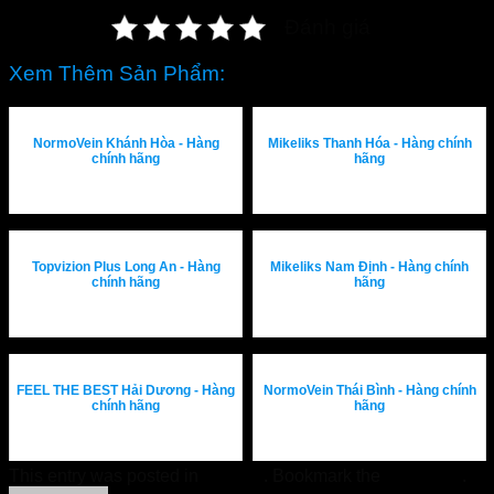
Đánh giá
Xem Thêm Sản Phẩm:
NormoVein Khánh Hòa - Hàng
Mikeliks Thanh Hóa - Hàng chính
chính hãng
hãng
Topvizion Plus Long An - Hàng
Mikeliks Nam Định - Hàng chính
chính hãng
hãng
FEEL THE BEST Hải Dương - Hàng
NormoVein Thái Bình - Hàng chính
chính hãng
hãng
This entry was posted in
Tin Tức
. Bookmark the
permalink
.