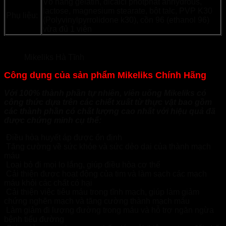
Vỏ nang gelatin, dicalci photphat anhydrous,
lactose, magnesium stearate, bột talc, PVP K30
Phụ liệu:
(Polyvinylpyrrolidone k30), cồn 96 (ethanol 96)
vừa đủ 1 viên
Mikeliks Hà Tĩnh
Công dụng của sản phẩm Mikeliks Chính Hãng
Với 100% thành phần tự nhiên, viên uống Mikeliks có
công thức dựa trên các chiết xuất từ thực vật bao gồm
các thành phần có chất lượng cao nhất với hiệu quả đã
được chứng minh cụ thể:
Điều hòa huyết áp được ổn định
Tăng cường về sức khỏe và sức dẻo dai của thành mạch
máu
Loại bỏ đi mọi lo lắng, giúp điều hòa cơ thể
Cải thiện được hoạt động của tim và làm sạch các mạch
máu khỏi các chất có hại
Cải thiện việc tiêu máu trong tĩnh mạch, giúp làm giảm
chứng nghẽn mạch và tăng cường thành mạch máu
Làm giảm đi lượng đường trong máu và hỗ trợ ngăn ngừa
bệnh tiểu đường