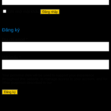
Ghi nhớ mật khẩu
Đăng nhập
Quên mật khẩu?
Đăng ký
Địa chỉ email
*
Mật khẩu
*
Your personal data will be used to support your experience
throughout this website, to manage access to your account, and for
other purposes described in our
chính sách riêng tư
.
Đăng ký