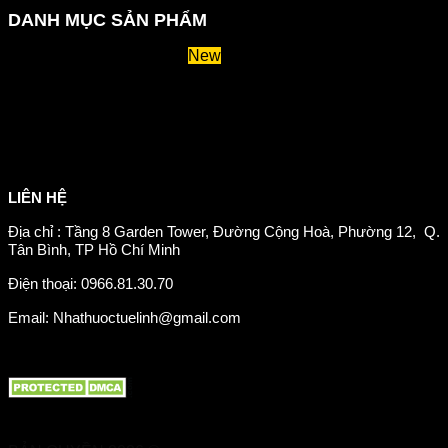
DANH MỤC SẢN PHẨM
Huyết áp và tiểu đường
Hệ tiêu hoá và miễn dịch
Suy giãn tĩnh mạch
Hỗ trợ xương khớp
Sản phẩm tăng cân
Chăm sóc mắt
Giảm mỡ máu
LIÊN HỆ
Địa chỉ : Tầng 8 Garden Tower, Đường Cộng Hoà, Phường 12, Q.
Tân Bình, TP Hồ Chí Minh
Điện thoại: 0966.81.30.70
Email: Nhathuoctuelinh@gmail.com