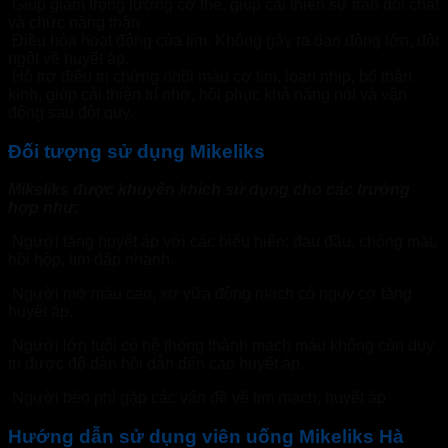
Giúp giảm trọng lượng cơ thể, giúp cải thiện sự trao đổi chất
và chức năng thận
Điều hòa hoạt động của tim. Không gây ra dao động lớn, đột
ngột về huyết áp.
Hỗ trợ điều trị chứng nhồi máu cơ tim, loạn nhịp, bổ thần
kinh, giúp cải thiện trí nhớ, hồi phục khả năng nói và vận
động sau đột quỵ.
Đối tượng sử dụng Mikeliks
Mikeliks được khuyến khích sử dụng cho các trường
hợp như:
Người tăng huyết áp với các biểu hiện: đau đầu, chóng mặt,
hồi hộp, tim đập nhanh.
Người mỡ máu cao, xơ vữa động mạch có nguy cơ tăng
huyết áp.
Người lớn tuổi có hệ thống thành mạch máu không còn duy
trì được độ đàn hồi dẫn đến cao huyết áp.
Người béo phì gặp các vấn đề về tim mạch, huyết áp
Hướng dẫn sử dụng viên uống Mikeliks Hà