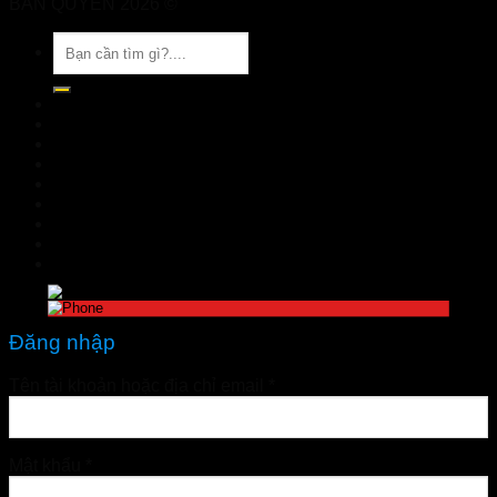
BẢN QUYỀN 2026 ©
Nhà Thuốc Tuệ Linh
Tìm
kiếm:
TRANG CHỦ
GIỚI THIỆU
SẢN PHẨM
TIN TỨC
Đặt hàng
LIÊN HỆ
Đăng nhập
nhathuoctuelinh@gmail.com
Đăng nhập
Tên tài khoản hoặc địa chỉ email
*
Mật khẩu
*