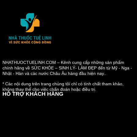
là:
tại
1,100,000VNĐ.
là:
550,000VNĐ.
NHATHUOCTUELINH.COM – Kênh cung cấp những sản phẩm
chính hãng về SỨC KHỎE – SINH LÝ- LÀM ĐẸP đến từ Mỹ - Nga -
Nhật - Hàn và các nước Châu Âu hàng đầu hiện nay..
* Các nội dung trên trang chúng tôi chỉ có tính chất tham khảo,
không thay thế cho việc chẩn đoán hoặc điều trị.
HỖ TRỢ KHÁCH HÀNG
Hướng dẫn đặt hàng
Chính sách thanh toán
Chính sách đổi trả và hoàn tiền
Chính sách vận chuyển
Kiểm tra đơn đặt hàng
Chính sách bảo mật thông tin