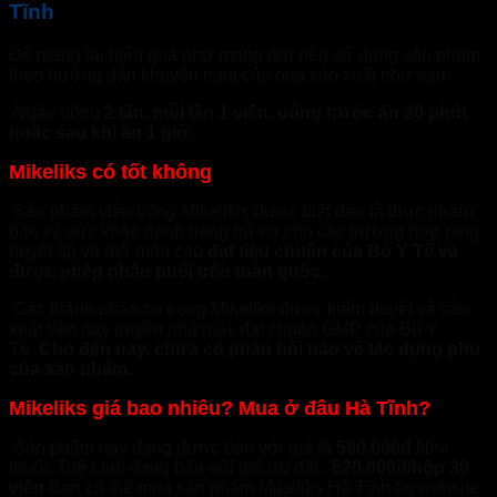
Tĩnh
Để mang lại hiệu quả như mong đợi nên sử dụng sản phẩm
theo hướng dẫn khuyến nghị của nhà sản xuất như sau:
Ngày uống
2 lần, mỗi lần 1 viên, uống trước ăn 30 phút
hoặc sau khi ăn 1 giờ
.
Mikeliks có tốt không
Sản phẩm viên uống Mikelikis được biết đến là thực phẩm
bảo vệ sức khỏe dành riêng hỗ trợ cho các trường hợp tăng
huyết áp và mỡ máu cao
đạt tiêu chuẩn của Bộ Y Tế và
được phép phân phối trên toàn quốc.
Các thành phần có trong Mikeliks được kiểm duyệt và sản
xuất trên dây truyền nhà máy đạt chuẩn GMP của Bộ Y
Tế.
Cho đến nay, chưa có phản hồi nào về tác dụng phụ
của sản phẩm.
Mikeliks giá bao nhiêu? Mua ở đâu Hà Tĩnh?
Sản phẩm này đang được bán với giá là
590.000đ
.Nhà
thuốc Tuệ Linh đang bán với giá ưu đãi :
520.000đ/hộp 30
viên
.Bạn có thể mua sản phẩm Mikeliks Hà Tĩnh tại website