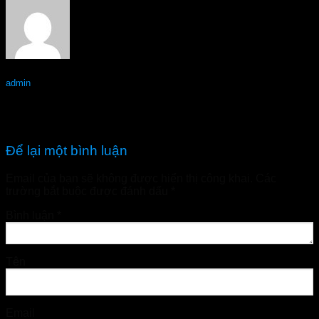
admin
Mikeliks Hà Nội – Hàng chính hãng
Mikeliks Hải Dương – Hàng chính hãng
Để lại một bình luận
Email của bạn sẽ không được hiển thị công khai.
Các
trường bắt buộc được đánh dấu
*
Bình luận
*
Tên
Email