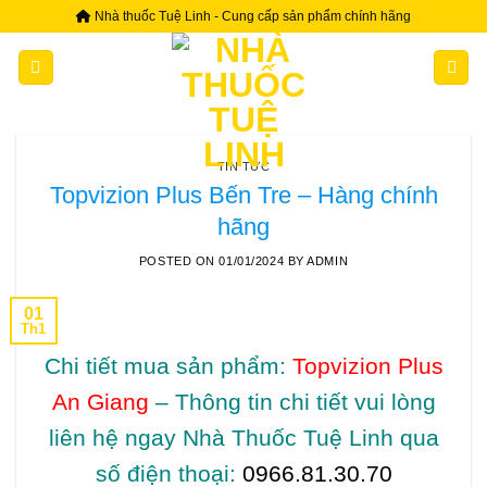
Skip
Nhà thuốc Tuệ Linh - Cung cấp sản phẩm chính hãng
to
content
TIN TỨC
Topvizion Plus Bến Tre – Hàng chính
hãng
POSTED ON
01/01/2024
BY
ADMIN
01
Th1
Chi tiết mua sản phẩm:
Topvizion Plus
An Giang
– Thông tin chi tiết vui lòng
liên hệ ngay Nhà Thuốc Tuệ Linh qua
số điện thoại:
0966.81.30.70