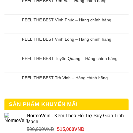
FEEL THE BEST Yên Bái – Hàng chính hãng
FEEL THE BEST Vĩnh Phúc – Hàng chính hãng
FEEL THE BEST Vĩnh Long – Hàng chính hãng
FEEL THE BEST Tuyên Quang – Hàng chính hãng
FEEL THE BEST Trà Vinh – Hàng chính hãng
SẢN PHẨM KHUYẾN MÃI
NormoVein - Kem Thoa Hỗ Trợ Suy Giãn Tĩnh
Mạch
Giá
Giá
590,000
VNĐ
515,000
VNĐ