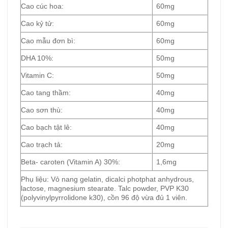
Cao cúc hoa:
60mg
Cao kỷ tử:
60mg
Cao mẫu đơn bì:
60mg
DHA 10%:
50mg
Vitamin C:
50mg
Cao tang thầm:
40mg
Cao sơn thù:
40mg
Cao bạch tật lê:
40mg
Cao trạch tả:
20mg
Beta- caroten (Vitamin A) 30%:
1,6mg
Phụ liệu: Vỏ nang gelatin, dicalci photphat anhydrous,
lactose, magnesium stearate. Talc powder, PVP K30
(polyvinylpyrrolidone k30), cồn 96 độ vừa đủ 1 viên.