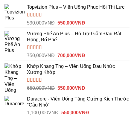
gốc
hiện
Topvizion Plus – Viên Uống Phục Hồi Thị Lực
là:
tại
590,000VNĐ.
là:
515,000VNĐ.
Được
Giá
Giá
590,000
VNĐ
550,000
VNĐ
xếp
gốc
hiện
hạng
Vương Phế An Plus – Hỗ Trợ Giảm Đau Rát
là:
tại
3.00
5
Họng, Bổ Phế
sao
590,000VNĐ.
là:
550,000VNĐ.
Được xếp
Giá
Giá
750,000
VNĐ
700,000
VNĐ
hạng
4.00
gốc
hiện
5 sao
Khớp Khang Thọ – Viên Uống Đau Nhức
là:
tại
Xương Khớp
750,000VNĐ.
là:
700,000VNĐ.
Được
Giá
Giá
650,000
VNĐ
550,000
VNĐ
xếp
gốc
hiện
hạng
Duracore - Viên Uống Tăng Cường Kích Thước
là:
tại
3.50
5
"Cậu Nhỏ"
sao
650,000VNĐ.
là:
Giá
Giá
1,100,000
VNĐ
550,000
VNĐ
550,000VNĐ.
gốc
hiện
là:
tại
1,100,000VNĐ.
là: