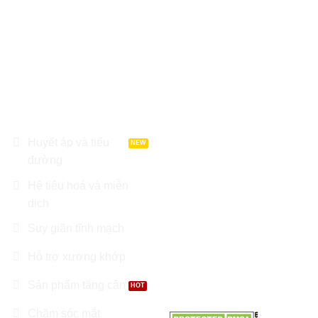
chúng tôi chỉ có tính chất tham
khảo, không thay thế cho việc
chẩn đoán hoặc điều trị.
DANH MỤC SẢN
LIÊN HỆ
PHẨM
Địa chỉ : Tầng 8 Garden
Tower, Đường Cộng Hoà,
Huyết áp và tiểu
Phường 12, Q. Tân Bình, TP
đường
Hồ Chí Minh
Hệ tiêu hoá và miễn
Điện thoại: 0966.81.30.70
dịch
Suy giãn tĩnh mạch
Email:
Nhathuoctuelinh@gmail.com
Hỗ trợ xương khớp
Sản phẩm tăng cân
Chăm sóc mắt