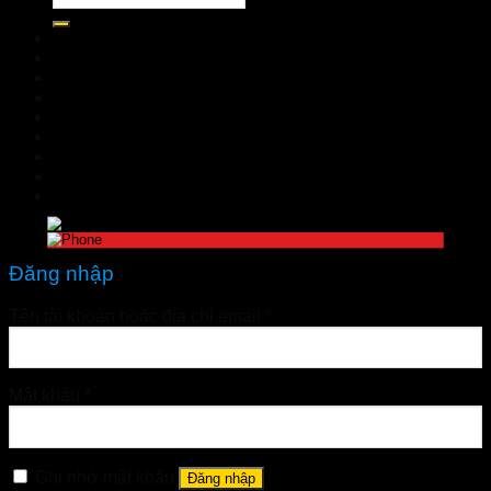
TRANG CHỦ
GIỚI THIỆU
SẢN PHẨM
TIN TỨC
Đặt hàng
LIÊN HỆ
Đăng nhập
nhathuoctuelinh@gmail.com
Đăng nhập
Tên tài khoản hoặc địa chỉ email
*
Mật khẩu
*
Ghi nhớ mật khẩu
Đăng nhập