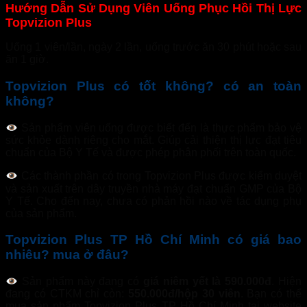
Hướng Dẫn Sử Dụng Viên Uống Phục Hồi Thị Lực
Topvizion Plus
Uống 1 viên/lần, ngày 2 lần, uống trước ăn 30 phút hoặc sau
ăn 1 giờ.
Topvizion Plus có tốt không? có an toàn
không?
Sản phẩm viên uống được biết đến là thực phẩm bảo vệ
sức khỏe dành riêng cho mắt. Giúp cải thiện thị lực đạt tiêu
chuẩn của Bộ Y Tế và được phép phân phối trên toàn quốc.
Các thành phần có trong Topvizion Plus được kiểm duyệt
và sản xuất trên dây truyền nhà máy đạt chuẩn GMP của Bộ
Y Tế. Cho đến nay, chưa có phản hồi nào về tác dụng phụ
của sản phẩm.
Topvizion Plus TP Hồ Chí Minh có giá bao
nhiêu? mua ở đâu?
Sản phẩm này đang có
giá niêm yết là 590.000đ
. Hiện
đang có CTKM chỉ còn:
550.000đ/hộp 30 viên
. Bạn có thể
mua sản phẩm Topvizion Plus TP Hồ Chí Minh tại website