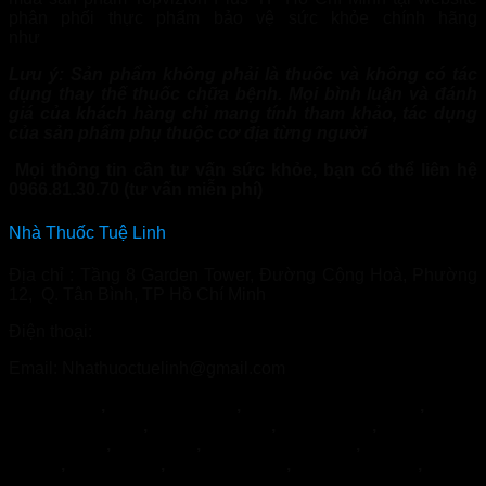
phân phối thực phẩm bảo vệ sức khỏe chính hãng
như
Nhathuoctuelinh.com
Lưu ý: Sản phẩm không phải là thuốc và không có tác
dụng thay thế thuốc chữa bệnh. Mọi bình luận và đánh
giá của khách hàng chỉ mang tính tham khảo, tác dụng
của sản phẩm phụ thuộc cơ địa từng người
Mọi thông tin cần tư vấn sức khỏe, bạn có thể liên hệ
0966.81.30.70 (tư vấn miễn phí)
Nhà Thuốc Tuệ Linh
Địa chỉ : Tầng 8 Garden Tower, Đường Cộng Hoà, Phường
12, Q. Tân Bình, TP Hồ Chí Minh
Điện thoại:
0966.81.30.70
Email: Nhathuoctuelinh@gmail.com
NormoVein
,
Topvizion Plus
,
Vương Phế An Plus
,
Khớp
Khang Thọ
,
Duracore
,
Varilin
,
Herbal
Glucoactive
,
Hapanix
,
Nordisk Urkraft
,
SỦI KHỚP
BOCA
,
Hypercare
,
PENIRUM A+
,
Penirum Pro+
,
FEEL
THE BEST
,
Jointlab
,
Mikeliks