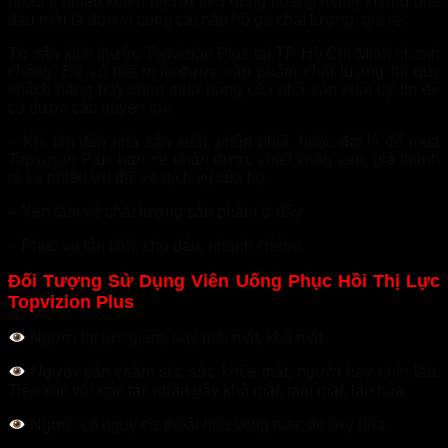
nhau ít nhiều khiến người tiêu dùng hoang mang không biết
đâu mới là đơn vị cung cất nắp hố ga chất lượng, giá rẻ.
Tư vấn kích thước Topvizion Plus tại TP Hồ Chí Minh nhanh
chóng. Để có thể mua được sản phẩm chất lượng thì quý
khách hàng hãy chọn mua hàng của nhà sản xuất uy tín để
có được các quyền lợi:
– Khi tìm đến nhà sản xuất, phân phối, hoặc đại lý để mua
Topvizion Plus bạn sẽ nhận được chiết khấu cao, giá thành
rẻ và nhiều ưu đãi về dịch vụ của họ.
– Yên tâm về chất lượng sản phẩm ở đây
– Phục vụ tận tình, chu đáo, nhanh chóng.
Đối Tượng Sử Dụng Viên Uống Phục Hồi Thị Lực
Topvizion Plus
Người thị lực giảm, hay mỏi mắt, khô mắt.
Người cần chăm sóc sức khỏe mắt, người hay nhìn lâu.
Tiếp xúc với các tác nhân gây khô mắt, mỏi mắt, lão hóa.
Người có nguy cơ thoái hóa võng mạc do oxy hóa.