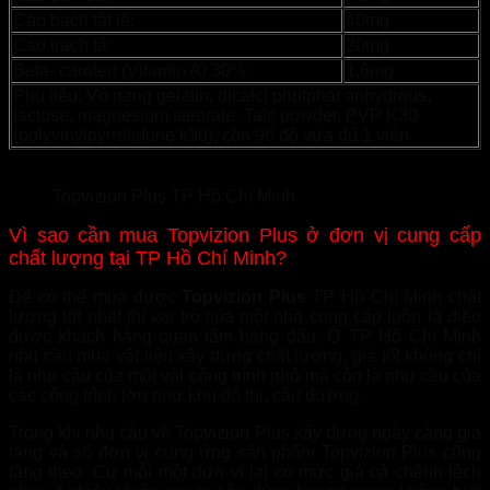
Cao bạch tật lê:
40mg
Cao trạch tả:
20mg
Beta- caroten (Vitamin A) 30%:
1,6mg
Phụ liệu: Vỏ nang gelatin, dicalci photphat anhydrous,
lactose, magnesium stearate. Talc powder, PVP K30
(polyvinylpyrrolidone k30), cồn 96 độ vừa đủ 1 viên.
Topvizion Plus TP Hồ Chí Minh
Vì sao cần mua Topvizion Plus ở đơn vị cung cấp
chất lượng tại TP Hồ Chí Minh?
Để có thể mua được
Topvizion Plus
TP Hồ Chí Minh chất
lượng tốt nhất thì vai trò của một nhà cung cấp luôn là điều
được khách hàng quan tâm hàng đầu. Ở TP Hồ Chí Minh
nhu cầu mua vật liệu xây dựng chất lượng, giá tốt không chỉ
là nhu cầu của một vài công trình nhỏ mà còn là nhu cầu của
các công trình lớn như khu đô thị, cầu đường.
Trong khi nhu cầu về Topvizion Plus xây dựng ngày càng gia
tăng và số đơn vị cung ứng sản phẩm Topvizion Plus cũng
tăng theo. Cứ mỗi một đơn vị lại có mức giá cả chênh lệch