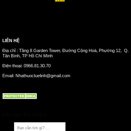
Hệ tiêu hoá và miễn dịch
Suy giãn tĩnh mạch
Hỗ trợ xương khớp
Sản phẩm tăng cân
Chăm sóc mắt
Giảm mỡ máu
LIÊN HỆ
Địa chỉ : Tầng 8 Garden Tower, Đường Cộng Hoà, Phường 12, Q.
Tân Bình, TP Hồ Chí Minh
Điện thoại: 0966.81.30.70
Email: Nhathuoctuelinh@gmail.com
BẢN QUYỀN 2026 ©
Nhà Thuốc Tuệ Linh
Tìm
kiếm: