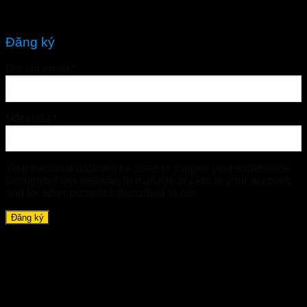
Quên mật khẩu?
Đăng ký
Địa chỉ email
*
Mật khẩu
*
Your personal data will be used to support your experience
throughout this website, to manage access to your account,
and for other purposes described in our
chính sách riêng tư
.
Đăng ký