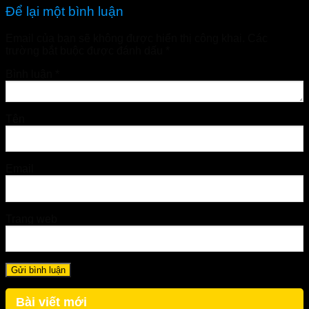
Để lại một bình luận
Email của bạn sẽ không được hiển thị công khai.
Các
trường bắt buộc được đánh dấu
*
Bình luận
*
Tên
Email
Trang web
Bài viết mới