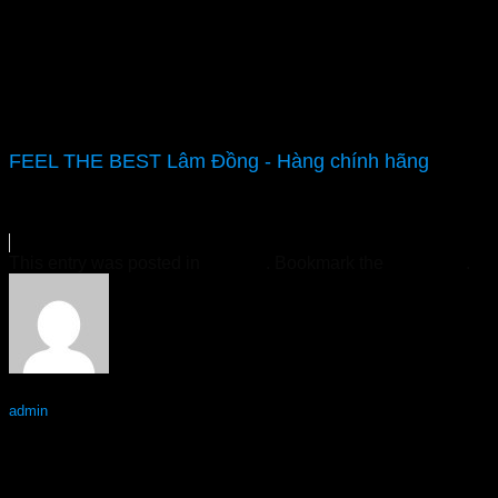
FEEL THE BEST Lâm Đồng - Hàng chính hãng
This entry was posted in
Tin Tức
. Bookmark the
permalink
.
admin
Topvizion Plus Tiền Giang – Hàng chính hãng
Topvizion Plus Trà Vinh – Hàng chính hãng