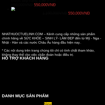
Được xếp hạng
3.50
5 sao
Giá
Giá
650,000
VNĐ
550,000
VNĐ
gốc
hiện
Duracore - Viên Uống Tăng Cường Kích
là:
tại
Giá
Giá
Thước "Cậu Nhỏ"
1,100,000
VNĐ
550,000
VNĐ
650,000VNĐ.
là:
gốc
hiện
550,000VNĐ.
là:
tại
1,100,000VNĐ.
là:
550,000
NHATHUOCTUELINH.COM – Kênh cung cấp những sản phẩm
chính hãng về SỨC KHỎE – SINH LÝ- LÀM ĐẸP đến từ Mỹ - Nga -
Nhật - Hàn và các nước Châu Âu hàng đầu hiện nay..
* Các nội dung trên trang chúng tôi chỉ có tính chất tham khảo,
không thay thế cho việc chẩn đoán hoặc điều trị.
HỖ TRỢ KHÁCH HÀNG
Hướng dẫn đặt hàng
Chính sách thanh toán
Chính sách đổi trả và hoàn tiền
Chính sách vận chuyển
Kiểm tra đơn đặt hàng
Chính sách bảo mật thông tin
DANH MỤC SẢN PHẨM
Huyết áp và tiểu đường