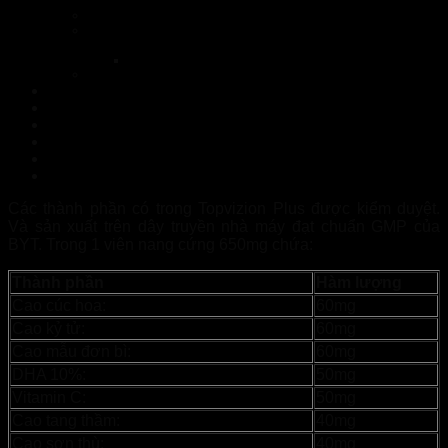
Topvizion Plus
Topvizion Plus có tốt không? có an toàn không?
Topvizion Plus TP Hồ Chí Minh có giá bao nhiêu? mua
ở đâu?
Nhà Thuốc Tuệ Linh
Xem Thêm Sản Phẩm:
Topvizion Plus Quảng Ninh – Hàng chính hãng
NormoVein Bến Tre – Hàng chính hãng
Mikeliks Bắc Ninh – Hàng chính hãng
Topvizion Plus Bạc Liêu – Hàng chính hãng
Topvizion Plus Hòa Bình – Hàng chính hãng
FEEL THE BEST Lâm Đồng – Hàng chính hãng
Các thành phần có trong Topvizion Plus được kiểm duyệt.
Và sản xuất trên dây truyền nhà máy đạt chuẩn GMP của
BYT. Trong 1 viên nang cứng 650mg chứa:
Thành phần
Hàm lượng
Cao cúc hoa:
60mg
Cao kỷ tử:
60mg
Cao mẫu đơn bì:
60mg
DHA 10%:
50mg
Vitamin C:
50mg
Cao tang thầm:
40mg
Cao sơn thù:
40mg