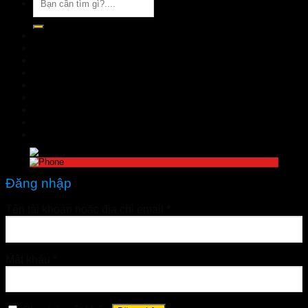
kiếm:
TRANG CHỦ
GIỚI THIỆU
SẢN PHẨM
TIN TỨC
Đặt hàng
LIÊN HỆ
Đăng nhập
nhathuoctuelinh@gmail.com
Đăng nhập
Tên tài khoản hoặc địa chỉ email
*
Mật khẩu
*