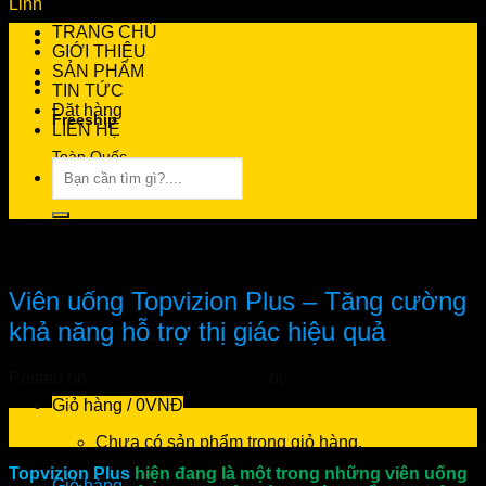
TRANG CHỦ
GIỚI THIỆU
SẢN PHẨM
TIN TỨC
Đặt hàng
Freeship
LIÊN HỆ
Toàn Quốc
Tìm
kiếm:
0966.81.30.70
Chăm sóc mắt
Tư vấn 24/7 miễn phí
Viên uống Topvizion Plus – Tăng cường
khả năng hỗ trợ thị giác hiệu quả
Giao Hàng Tận Nhà
Ship COD Miễn Phí
Posted on
13/03/2023
23/06/2023
by
admin
Giỏ hàng /
0
VNĐ
13
Th3
Chưa có sản phẩm trong giỏ hàng.
Topvizion Plus
hiện đang là một trong những viên uống
Giỏ hàng