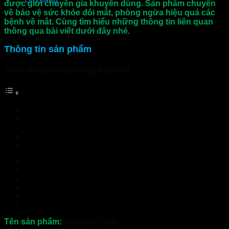
được giới chuyên gia khuyên dùng. Sản phẩm chuyên
về bảo vệ sức khỏe đôi mắt, phòng ngừa hiệu quả các
Chưa có sản phẩm trong giỏ hàng.
bệnh về mắt. Cùng tìm hiểu những thông tin liên quan
thông qua bài viết dưới đây nhé.
Thông tin sản phẩm
Xem nhanh nội dung bài viết
Thông tin sản phẩm
Công dụng viên uống Topvizion Plus
Thành phần Viên Uống Phục Hồi Thị Lực Topvizion Plus
Đối tượng sử dụng Topvizion Plus
Cách sử dụng viên uống Topvizion Plus
Xem Thêm Sản Phẩm:
Đối tượng nên sử dụng viên uống Topvizion Plus
Topvizion Plus – Viên uống bảo vệ mắt và phục hồi thị lực
Tư vấn viên uống phục hồi thị lực Topvizion Plus
EYELAB – Sự Lựa Chọn Hoàn Hảo Cho Đôi Mắt
Topvizion Plus có giá bao nhiêu? mua ở đâu?
Công Dụng Của Viên Uống Topvizion Plus
Tên sản phẩm:
Topvizion Plus