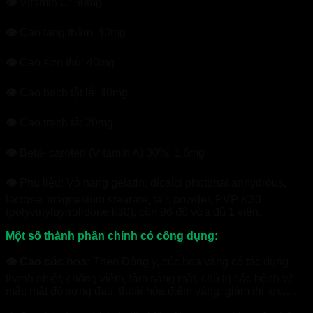
👁
Vitamin C: 50mg
👁
Cao tang thầm: 40mg
👁
Cao sơn thù: 40mg
👁
Cao bạch tật lê: 40mg
👁
Cao trạch tả: 20mg
👁
Beta- caroten (Vitamin A) 30%: 1,6mg
👁
Phụ liệu: Vỏ nang gelatin, dicalci photphat anhydrous,
lactose, magnesium stearate, talc powder, PVP K30
(polyvinylpyrrolidone k30), cồn 96 độ vừa đủ 1 viên.
Một số thành phần chính có công dụng:
👁 Cao cúc hoa:
Theo Đông y, cúc hoa vàng có tác dụng
thanh nhiệt, chống viêm, làm sáng mắt, chủ trị các bệnh về
mắt: mắt đỏ sưng đau, thoái hóa điểm vàng, giảm thị lực,…