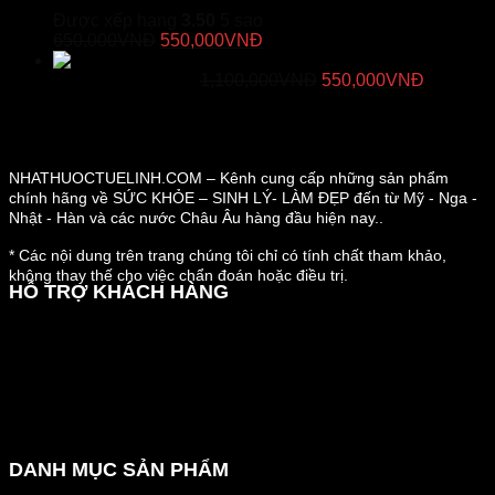
Khớp
Được xếp hạng
3.50
5 sao
Giá
Giá
650,000
VNĐ
550,000
VNĐ
gốc
hiện
Duracore - Viên Uống Tăng Cường Kích
là:
tại
Giá
Giá
Thước "Cậu Nhỏ"
1,100,000
VNĐ
550,000
VNĐ
650,000VNĐ.
là:
gốc
hiện
550,000VNĐ.
là:
tại
1,100,000VNĐ.
là:
550,000
NHATHUOCTUELINH.COM – Kênh cung cấp những sản phẩm
chính hãng về SỨC KHỎE – SINH LÝ- LÀM ĐẸP đến từ Mỹ - Nga -
Nhật - Hàn và các nước Châu Âu hàng đầu hiện nay..
* Các nội dung trên trang chúng tôi chỉ có tính chất tham khảo,
không thay thế cho việc chẩn đoán hoặc điều trị.
HỖ TRỢ KHÁCH HÀNG
Hướng dẫn đặt hàng
Chính sách thanh toán
Chính sách đổi trả và hoàn tiền
Chính sách vận chuyển
Kiểm tra đơn đặt hàng
Chính sách bảo mật thông tin
DANH MỤC SẢN PHẨM