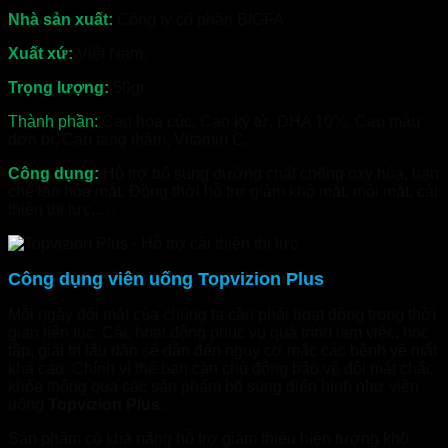
Nhà sản xuất:
Công ty cổ phần BIGFA
Xuất xứ:
Việt Nam.
Trọng lượng:
50gr.
Thành phần:
Cao hoa cúc, Cao kỳ tử, DHA 10%, Cao mẫu
đơn bì, Cao tang thầm, Vitamin C,….
Công dụng:
Hỗ trợ bổ sung dưỡng chất chống oxy hóa, hạn
chế lão hóa mắt. Đồng thời hỗ trợ giảm khô mắt, mỏi mắt, cải
thiện thị lực,….
Công dụng viên uống Topvizion Plus
Mỗi ngày đôi mắt của chúng ta cần phải hoạt động trong thời
gian liên tục. Các hoạt động phục vụ quá trình làm việc, học
tập, giải trí lâu dần sẽ dẫn đến nguy cơ mắc các bệnh về mắt
khá cao. Chính vì thế bạn cần chủ động bảo vệ đôi mắt chắc
khỏe thông qua các sản phẩm bổ sung điển hình như viên
uống
Topvizion Plus
.
Sản phẩm có khả năng hỗ trợ giảm thiểu hiện tượng khô