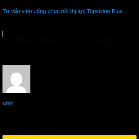
Tư vấn viên uống phục hồi thị lực Topvizion Plus
This entry was posted in
Chăm sóc mắt
and tagged
Topviz
chính hãng
,
Topviz Plus
,
Topviz Plus mua ở đâu
,
topvizion
,
Topvizion Plus
,
Topvizion Plus - Nhà thuốc Tuệ Linh
,
Topvizion Plus có tốt không
,
Viên uống bổ mắt
,
Viên uống
phục hồi thị lực
.
admin
Trường Xuân Vương – Bí Quyết Giúp Nam Giới “Mạnh Mẽ”
Hơn
Viên Uống Tiểu Đường Insuna – Hỗ Trợ Tăng Cao Đường
Huyết