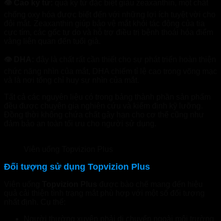
👁 Cao kỷ tử:
quả kỷ tử đặc biệt giàu zeaxanthin, một chất
chống oxy hóa được biết đến với những lợi ích tuyệt vời cho
đôi mắt. Zeaxanthin giúp bảo vệ mắt khỏi tác động của tia
cực tím, các gốc tự do và hỗ trợ điều trị bệnh thoái hóa điểm
vàng liên quan đến tuổi già.
👁 DHA:
đây là chất rất cần thiết cho sự phát triển hoàn thiện
chức năng nhìn của mắt, DHA chiếm tỉ lệ cao trong võng mạc
và là nơi tổng chỉ huy sự nhìn của mắt.
Tất cả các nguyên liệu có trong bảng thành phần sản phẩm
đều được chuyên gia nghiên cứu và kiểm định kỹ lưỡng.
Đồng thời không chứa chất gây hạn cho cơ thể cũng như
đảm bảo an toàn tối ưu cho người sử dụng.
Viên uống Topvizion Plus
Đối tượng sử dụng Topvizion Plus
Viên uống
Topvizion Plus
được bào chế mang đến hiệu
quả cải thiện tình trạng mắt phù hợp với một số đối tượng
nhất định. Cụ thể:
Người thường xuyên phải di chuyển ngoài môi trường