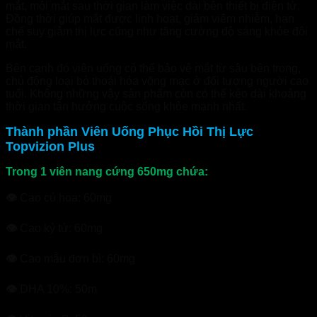
mắt, mỏi mắt sau thời gian làm việc dài bên thiết bị điện tử.
Đồng thời giúp mắt được linh hoạt, giảm viêm nhiễm, hạn
chế suy giảm thị lực cũng như tăng cường độ sáng khỏe đôi
mắt.
Bên cạnh đó viên uống có thể bảo vệ mắt từ sâu bên trong,
chủ động loại bỏ thoái hóa võng mạc ở đối tượng người cao
tuổi. Không những vậy sản phẩm còn có thể kéo dài khoảng
thời gian tận hưởng cuộc sống khỏe mạnh nhất.
Thành phần Viên Uống Phục Hồi Thị Lực
Topvizion Plus
Trong 1 viên nang cứng 650mg chứa:
👁
Cao cú hoa: 60mg
👁
Cao kỷ tử: 60mg
👁
Cao mẫu đơn bì: 60mg
👁
DHA 10%: 50m