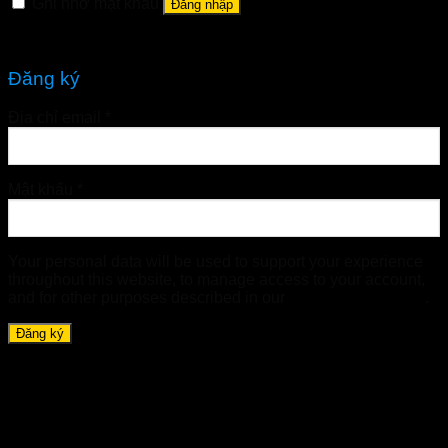
Ghi nhớ mật khẩu
Đăng nhập
Quên mật khẩu?
Đăng ký
Địa chỉ email
*
Mật khẩu
*
Your personal data will be used to support your experience
throughout this website, to manage access to your account,
and for other purposes described in our
chính sách riêng tư
.
Đăng ký