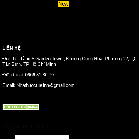
Huyết áp và tiểu đường
Hệ tiêu hoá và miễn dịch
Suy giãn tĩnh mạch
Hỗ trợ xương khớp
Sản phẩm tăng cân
Chăm sóc mắt
Giảm mỡ máu
LIÊN HỆ
Địa chỉ : Tầng 8 Garden Tower, Đường Cộng Hoà, Phường 12, Q.
Tân Bình, TP Hồ Chí Minh
Điện thoại: 0966.81.30.70
Email: Nhathuoctuelinh@gmail.com
BẢN QUYỀN 2026 ©
Nhà Thuốc Tuệ Linh
Tìm