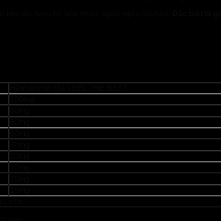
rẻ hóa da, hạn chế nếp nhăn, ngăn ngừa lão hóa.
Đặc biệt là g
Hàm lượng của FEEL THE BEST
100mg
80mg
80mg
60mg
30mg
20mg
10mg
10mg
15mg
01 viên
01 viên