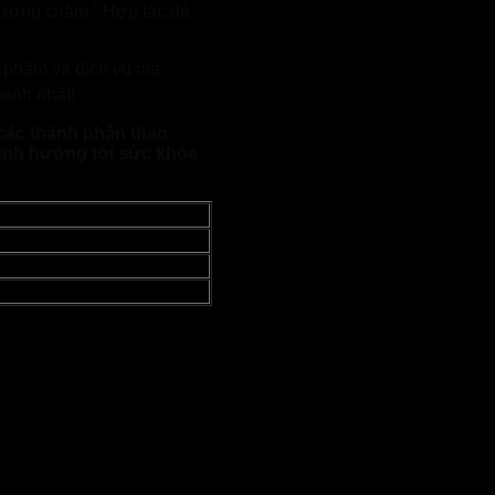
phương châm ” Hợp tác để
n phẩm và dịch vụ mà
anh nhất!
 các thành phần thảo
ảnh hưởng tới sức khỏe