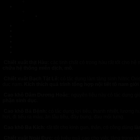
Công dụng của sản phẩm FEEL THE BEST
Nên mua FEEL THE BEST ở đâu chất lượng tại Bình Phước
Nhà Thuốc Tuệ Linh là nhà cung cấp FEEL THE BEST giá 
Nhà Thuốc Tuệ Linh
Xem Thêm Sản Phẩm:
Mikeliks Đồng Nai – Hàng chính hãng
NormoVein Quảng Ninh – Hàng chính hãng
NormoVein Nam Định – Hàng chính hãng
FEEL THE BEST Tuyên Quang – Hàng chính hãng
Topvizion Plus Đắk Nông – Hàng chính hãng
Topvizion Plus Hải Phòng – Hàng chính hãng
Chiết xuất thịt Hàu:
các tinh chất có trong hàu rất tốt cho h
chữa hệ thống miễn dịch, mô.
Chiết xuất Bạch Tật Lê:
có tác dụng làm tăng sinh Nitric Ox
dục nam.
Kích thích quá trình tổng hợp nội tiết tố nam giới
Cao khô Dâm Dương Hoắc:
nguyên liệu này có tác dụng giú
phận sinh dục.
Cao khô Bá Bệnh:
có tác dụng lợi tiểu, thanh nhiệt, lương
hơi, đi tiểu ra máu, ăn lâu tiêu, đầy bụng, đau mỏi lưng.
Cao khô Ba Kích:
rất tốt cho kinh gan, thận, có công dùng
là
Chiết xuất Ngài Đực:
có hiệu quả cao cho việc tăng trọng v