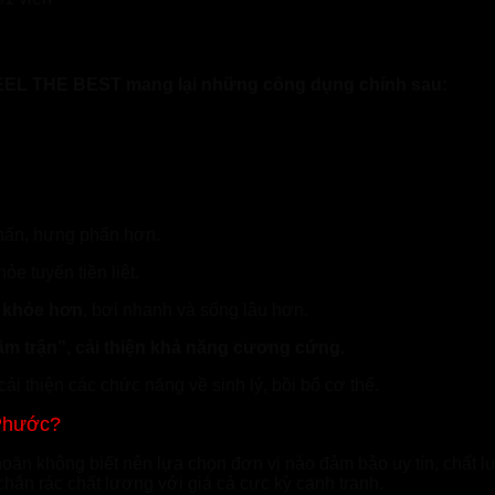
FEEL THE BEST mang lại những công dụng chính sau:
chấn, hưng phấn hơn.
ỏe tuyến tiền liệt.
g khỏe hơn
, bơi nhanh và sống lâu hơn.
lâm trận”, cải thiện khả năng cương cứng.
 cải thiện các chức năng về sinh lý, bồi bổ cơ thể.
Phước?
 không biết nên lựa chọn đơn vị nào đảm bảo uy tín, chất l
ắn rác chất lượng với giá cả cực kỳ cạnh tranh.