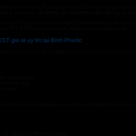
hoải mái lựa chọn các sản phẩm với đủ các kiểu dáng, mẫu mã,
ng ty còn cung cấp những sản phẩm theo mẫu yêu cầu của kh
ớc giá cả cạnh tranh mà các bạn có thể tham khảo. Hy vọng v
EEL THE BEST với giá cả phải chăng, chất lượng đảm bảo,
T giá rẻ uy tín tại Bình Phước
 phẩm về FEEL THE BEST. Một trong những sản phẩm bán chạy v
năm kinh nghiệm
h của bản thân
ả hợp lý
i hơn 20 năm kinh nghiệm, chúng tôi cam kết đem đến cho bạn n
, Q. Tân Bình, TP Hồ Chí Minh