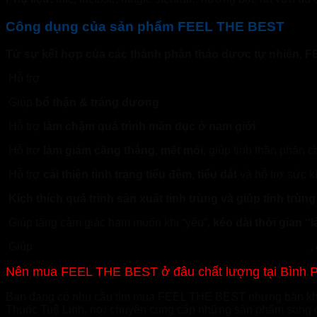
Công dụng của sản phẩm FEEL THE BEST
Từ sự kết hợp của các thành phần thảo dược tự nhiên, 
Hỗ trợ
tăng cường sinh lực cho nam giới
Giúp
bổ thận & tráng dương
Hỗ trợ
làm chậm quá trình mãn dục ở nam giới
Hỗ trợ
làm giảm căng thẳng, mệt mỏi
, giúp tinh thần phấn 
Hỗ trợ
cải thiện tình trạng tiểu đêm, tiểu dắt
và hỗ trợ sức kh
Kích thích quá trình sản xuất tinh trùng và giúp tinh trùn
Giúp tăng cảm giác ham muốn khi “yêu”,
kéo dài thời gian “
Giúp
tăng cường và cải thiện nội tiết tố nam trong cơ thể
,
Nên mua FEEL THE BEST ở đâu chất lượng tại Bình 
Bạn đang có nhu cầu tìm mua FEEL THE BEST nhưng băn khoăn
Thuốc Tuệ Linh, nơi chuyên cung cấp những sản phẩm song ch