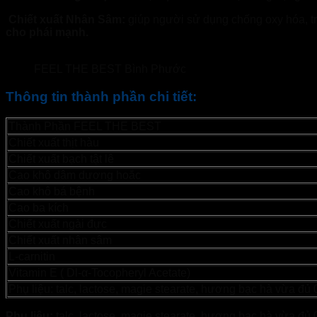
Chiết xuất Nhân Sâm:
giúp người sử dụng chống oxy hóa, t
cho phái mạnh.
FEEL THE BEST Bình Phước
Thông tin thành phần chi tiết:
Thành Phần FEEL THE BEST
Chiết xuất thịt hàu
Chiết xuất bạch tật lê
Cao khô dâm dương hoắc
Cao khô bá bệnh
Cao ba kích
Chiết xuất ngài đực
Chiết xuất nhân sâm
L-carnitin
Vitamin E ( Dl-α-Tocopheryl Acetate)
Phụ liệu: talc, lactose, magie stearate, hương bạc hà vừa đủ 
Phụ liệu:
talc, lactose, magie stearate, hương bạc hà vừa đủ 