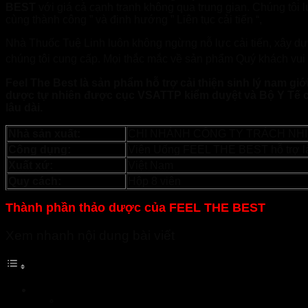
BEST
với giá cả cạnh tranh không qua trung gian. Chúng tôi
cùng thành công ” và định hướng ” Liên tục cải tiến “,
Nhà Thuốc Tuệ Linh luôn không ngừng nỗ lực cải tiến, xây dựn
chúng tôi cung cấp. Mọi thắc mắc về sản phẩm Quý khách vui 
Feel The Best
là sản phẩm hỗ trợ cải thiện sinh lý nam g
dược tự nhiên được cục VSATTP kiểm duyệt và Bộ Y Tế 
lâu dài.
Nhà sản xuất:
CHI NHÁNH CÔNG TY TRÁCH NHI
Công dụng:
Viên Uống FEEL THE BEST hỗ trợ là
Xuất xứ:
Việt Nam
Quy cách:
Hộp 8 viên
Thành phần thảo dược của FEEL THE BEST
Xem nhanh nội dung bài viết
Thành phần thảo dược của FEEL THE BEST
Thông tin thành phần chi tiết: