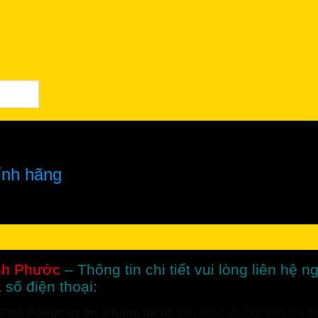
nh hãng
nh Phước
– Thông tin chi tiết vui lòng liên hệ
 số điện thoại:
0966.81.30.70
ình Phước uy tín. Chúng tôi
xin giới thiệu tới Quý khách s