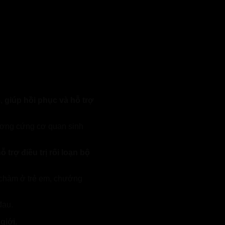
m,
giúp hồi phục và hỗ trợ
cương cứng cơ quan sinh
ỗ trợ điều trị rối loạn bộ
ư chàm ở trẻ em, chướng
đau.
giới.