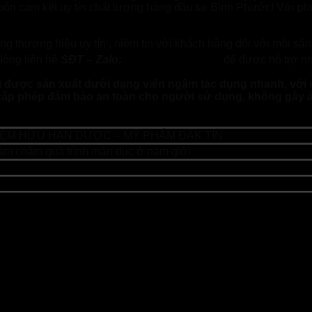
 luôn cam kết uy tín chất lượng hàng đầu tại Bình Phước! Với 
g thương hiệu uy tín , niềm tin với khách hàng đối với mỗi sả
0966.81.30.70
lòng liên hệ
SĐT – Zalo:
để được hỗ trợ nh
iới được sản xuất dưới dạng viên ngậm tác dụng nhanh, với
cấp phép đảm bảo an toàn cho người sử dụng, không gây 
ỆM HỮU HẠN DƯỢC – MỸ PHẨM ĐĂK TÍN
m chậm quá trình mãn dục ở nam giới