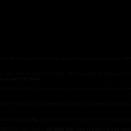
?
rẻ uy tín tại Bình Phước
ệ miễn dịch của cơ thể vì có tác dụng chống oxy hoá và giảm viê
ide (NO) do kích thích men NOS, việc này có thể dễ dàng làm 
 ngay tại tinh hoàn.
p bồi bổ cơ thể, nâng cao sinh lý cho người dùng. Đặc biệt là
h
 huyết. Thường được sử dụng trong điều trị các chứng bệnh nh
m ấm thận dương
, cường gân cốt, kháng viêm, trừ thấp, giảm 
à kích thích ham muốn,
cải thiện dấu hiệu yếu sinh lý của nam 