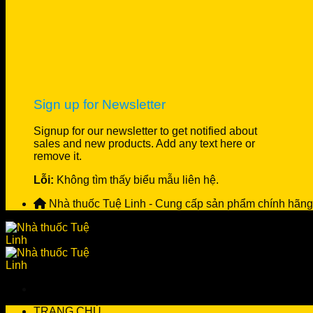
Sign up for Newsletter
Signup for our newsletter to get notified about
sales and new products. Add any text here or
remove it.
Lỗi:
Không tìm thấy biểu mẫu liên hệ.
Nhà thuốc Tuệ Linh - Cung cấp sản phẩm chính hãng
TRANG CHỦ