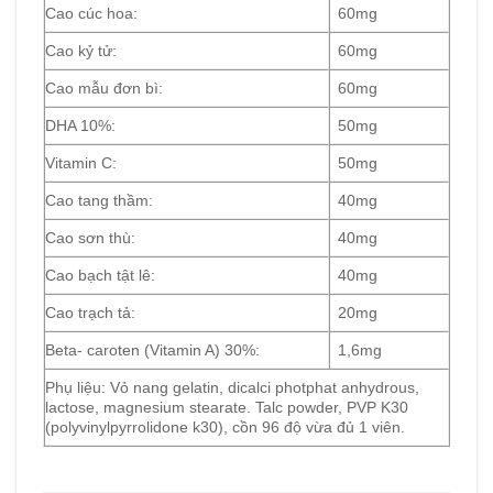
Cao cúc hoa:
60mg
Cao kỷ tử:
60mg
Cao mẫu đơn bì:
60mg
DHA 10%:
50mg
Vitamin C:
50mg
Cao tang thầm:
40mg
Cao sơn thù:
40mg
Cao bạch tật lê:
40mg
Cao trạch tả:
20mg
Beta- caroten (Vitamin A) 30%:
1,6mg
Phụ liệu: Vỏ nang gelatin, dicalci photphat anhydrous,
lactose, magnesium stearate. Talc powder, PVP K30
(polyvinylpyrrolidone k30), cồn 96 độ vừa đủ 1 viên.