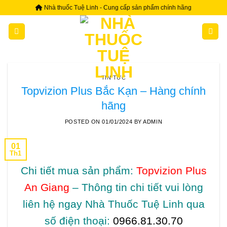
Skip
Nhà thuốc Tuệ Linh - Cung cấp sản phẩm chính hãng
to
content
TIN TỨC
Topvizion Plus Bắc Kạn – Hàng chính
hãng
POSTED ON
01/01/2024
BY
ADMIN
01
Th1
Chi tiết mua sản phẩm:
Topvizion Plus
An Giang
– Thông tin chi tiết vui lòng
liên hệ ngay Nhà Thuốc Tuệ Linh qua
số điện thoại:
0966.81.30.70