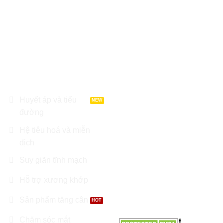
chúng tôi chỉ có tính chất tham
khảo, không thay thế cho việc
chẩn đoán hoặc điều trị.
DANH MỤC SẢN
LIÊN HỆ
PHẨM
Địa chỉ : Tầng 8 Garden
Tower, Đường Cộng Hoà,
Huyết áp và tiểu
Phường 12, Q. Tân Bình, TP
đường
Hồ Chí Minh
Hệ tiêu hoá và miễn
Điện thoại: 0966.81.30.70
dịch
Suy giãn tĩnh mạch
Email:
Nhathuoctuelinh@gmail.com
Hỗ trợ xương khớp
Sản phẩm tăng cân
Chăm sóc mắt