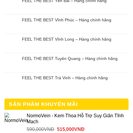
FEEL THE BEST Yên Bái – Hàng chính hãng
FEEL THE BEST Vĩnh Phúc – Hàng chính hãng
FEEL THE BEST Vĩnh Long – Hàng chính hãng
FEEL THE BEST Tuyên Quang – Hàng chính hãng
FEEL THE BEST Trà Vinh – Hàng chính hãng
SẢN PHẨM KHUYẾN MÃI
NormoVein - Kem Thoa Hỗ Trợ Suy Giãn Tĩnh
Mạch
Giá
Giá
590,000
VNĐ
515,000
VNĐ