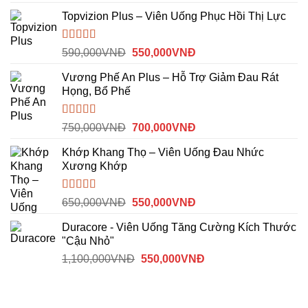
gốc
hiện
Topvizion Plus – Viên Uống Phục Hồi Thị Lực
là:
tại
590,000VNĐ.
là:
515,000VNĐ.
Được
Giá
Giá
590,000
VNĐ
550,000
VNĐ
xếp
gốc
hiện
hạng
Vương Phế An Plus – Hỗ Trợ Giảm Đau Rát
là:
tại
3.00
5
Họng, Bổ Phế
sao
590,000VNĐ.
là:
550,000VNĐ.
Được xếp
Giá
Giá
750,000
VNĐ
700,000
VNĐ
hạng
4.00
gốc
hiện
5 sao
Khớp Khang Thọ – Viên Uống Đau Nhức
là:
tại
Xương Khớp
750,000VNĐ.
là:
700,000VNĐ.
Được
Giá
Giá
650,000
VNĐ
550,000
VNĐ
xếp
gốc
hiện
hạng
Duracore - Viên Uống Tăng Cường Kích Thước
là:
tại
3.50
5
"Cậu Nhỏ"
sao
650,000VNĐ.
là:
Giá
Giá
1,100,000
VNĐ
550,000
VNĐ
550,000VNĐ.
gốc
hiện
là:
tại
1,100,000VNĐ.
là: